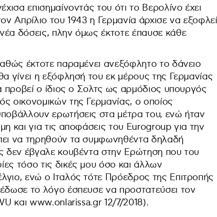
έχισα επισημαίνοντάς του ότι το Βερολίνο έχει
τον Απρίλιο του 1943 η Γερμανία άρχισε να εξοφλε
νέα δόσεις, πλην όμως έκτοτε έπαυσε κάθε
 καθώς έκτοτε παραμένει ανεξόφλητο το δάνειο
θα γίνει η εξόφλησή του εκ μέρους της Γερμανίας
να προβεί ο ίδιος ο Σολτς ως αρμόδιος υπουργός
ός οικονομικών της Γερμανίας, ο οποίος
υποβάλλουν ερωτήσεις στα μέτρα του, ενώ ήταν
μη και για τις αποφάσεις του Eurogroup για την
έπει να τηρηθούν τα συμφωνηθέντα δηλαδή
ις δεν έβγαλε κουβέντα στην Ερώτηση που του
ες τόσο τις δικές μου όσο και άλλων
λγιο, ενώ ο Ιταλός τότε Πρόεδρος της Επιτροπής
 έδωσε το λόγο έσπευσε να προστατεύσει τον
WU και www.onlarissa.gr 12/7/2018).