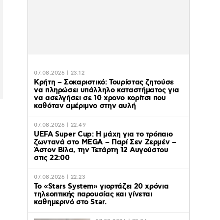
07.08.2026 | 23:12
Κρήτη – Σοκαριστικό: Τουρίστας ζητούσε
να πληρώσει υπάλληλο καταστήματος για
να ασελγήσει σε 10 χρονο κορίτσι που
καθόταν αμέριμνο στην αυλή
07.08.2026 | 22:49
UEFA Super Cup: Η μάχη για το τρόπαιο
ζωντανά στο MEGA – Παρί Σεν Ζερμέν –
Άστον Βίλα, την Τετάρτη 12 Αυγούστου
στις 22:00
07.08.2026 | 22:23
Το «Stars System» γιορτάζει 20 χρόνια
τηλεοπτικής παρουσίας και γίνεται
καθημερινό στο Star.