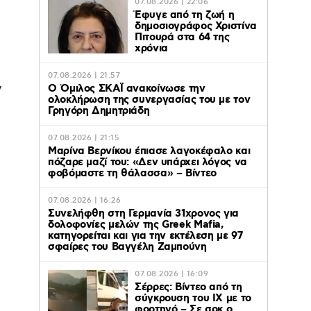
07.08.2026 | 22:06
Έφυγε από τη ζωή η
δημοσιογράφος Χριστίνα
Πιτουρά στα 64 της
χρόνια
07.08.2026 | 21:57
ν
Ο Όμιλος ΣΚΑΪ ανακοίνωσε την
ολοκλήρωση της συνεργασίας του με τον
Γρηγόρη Δημητριάδη
07.08.2026 | 21:15
Μαρίνα Βερνίκου έπιασε λαγοκέφαλο και
πόζαρε μαζί του: «Δεν υπάρχει λόγος να
φοβόμαστε τη θάλασσα» – Βίντεο
07.08.2026 | 16:26
Συνελήφθη στη Γερμανία 31χρονος για
δολοφονίες μελών της Greek Mafia,
κατηγορείται και για την εκτέλεση με 97
σφαίρες του Βαγγέλη Ζαμπούνη
07.08.2026 | 16:09
Σέρρες: Βίντεο από τη
σύγκρουση του ΙΧ με το
φορτηγό – Σε σοκ ο