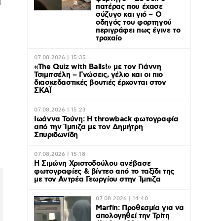
α
πατέρας που έχασε
σύζυγο και γιό – Ο
οδηγός του φορτηγού
περιγράφει πως έγινε το
τροχαίο
07.08.2026 | 15:35
«The Quiz with Balls!» με τον Γιάννη
Τσιμιτσέλη – Γνώσεις, γέλιο και οι πιο
διασκεδαστικές βουτιές έρχονται στον
ΣΚΑΪ
07.08.2026 | 15:23
Ιωάννα Τούνη: Η throwback φωτογραφία
από την Ίμπιζα με τον Δημήτρη
Σπυριδωνίδη
07.08.2026 | 15:18
Η Σιμώνη Χριστοδούλου ανέβασε
φωτογραφίες & βίντεο από το ταξίδι της
με τον Αντρέα Γεωργίου στην Ίμπιζα
07.08.2026 | 14:40
Marfin: Προθεσμία για να
απολογηθεί την Τρίτη