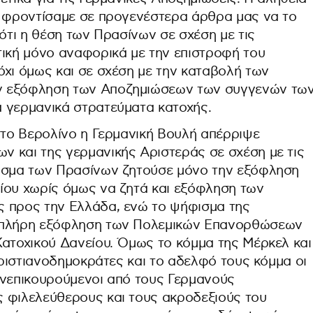
ό φροντίσαμε σε προγενέστερα άρθρα μας να το
 ότι η θέση των Πρασίνων σε σχέση με τις
τική μόνο αναφορικά με την επιστροφή του
όχι όμως και σε σχέση με την καταβολή των
ν εξόφληση των Αποζημιώσεων των συγγενών τω
 γερμανικά στρατεύματα κατοχής.
στο Βερολίνο η Γερμανική Βουλή απέρριψε
 και της γερμανικής Αριστεράς σε σχέση με τις
φισμα των Πρασίνων ζητούσε μόνο την εξόφληση
ίου χωρίς όμως να ζητά και εξόφληση των
ς προς την Ελλάδα, ενώ το ψήφισμα της
ε πλήρη εξόφληση των Πολεμικών Επανορθώσεων
Κατοχικού Δανείου. Όμως το κόμμα της Μέρκελ και
 χριστιανοδημοκράτες και το αδελφό τους κόμμα οι
υνεπικουρούμενοι από τους Γερμανούς
 φιλελεύθερους και τους ακροδεξιούς του