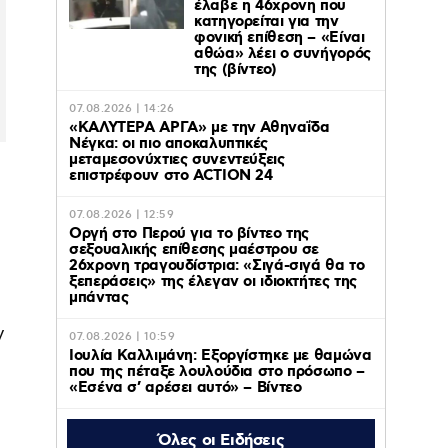
έλαβε η 46χρονη που
κατηγορείται για την
φονική επίθεση – «Είναι
αθώα» λέει ο συνήγορός
της (βίντεο)
07.08.2026 | 14:26
«ΚΑΛΥΤΕΡΑ ΑΡΓΑ» με την Αθηναΐδα
Νέγκα: οι πιο αποκαλυπτικές
μεταμεσονύχτιες συνεντεύξεις
επιστρέφουν στο ACTION 24
07.08.2026 | 12:59
Οργή στο Περού για το βίντεο της
σεξουαλικής επίθεσης μαέστρου σε
26χρονη τραγουδίστρια: «Σιγά-σιγά θα το
ξεπεράσεις» της έλεγαν οι ιδιοκτήτες της
μπάντας
ν
07.08.2026 | 10:59
Ιουλία Καλλιμάνη: Εξοργίστηκε με θαμώνα
που της πέταξε λουλούδια στο πρόσωπο –
«Εσένα σ’ αρέσει αυτό» – Βίντεο
Όλες οι Ειδήσεις