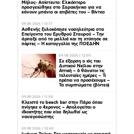
Μήλος- Απίστευτο: Ελικόπτερο
προσγειώθηκε στο Σαρακήνικο για να
κάνουν μπάνιο οι επιβάτες του – Βίντεο
09.08.2026 | 12:17
Ασθενής ξυλοκόπησε νοσηλεύτρια στα
Επείγοντα του Ερυθρού Σταυρού – Tην
άρπαξε από τα μαλλιά και τη χτύπησε σε
πόρτες – Η καταγγελία της ΠΟΕΔΗΝ
09.08.2026 | 12:00
Σε έξαρση ο ιός του
Δυτικού Νείλου στην
Αττική – 6 θάνατοι τις
τελευταίες ημέρες – Τι
πρέπει να προσέχουμε –
Τα συμπτώματα (βίντεο)
09.08.2026 | 11:00
Κλειστό το beach bar στην Πάρο όπου
πνίγηκε ο 4χρονος – Απολογείται ο
ιδιοκτήτης που είχε δηλωθεί ως
ναυαγοσώστης
09.08.2026 | 10:40