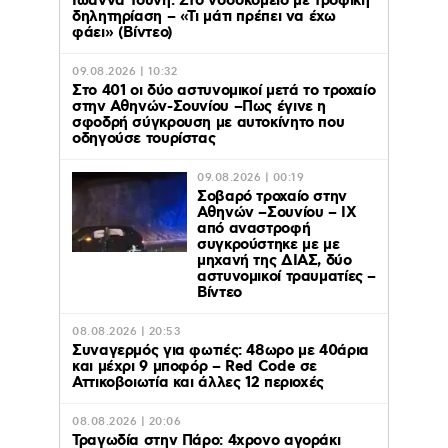
Ιωάννα Τούνη: Στο νοσοκομείο με τροφική
δηλητηρίαση – «Τι μάτι πρέπει να έχω
φάει» (Βίντεο)
09.08.2026 | 10:32
Στο 401 οι δύο αστυνομικοί μετά το τροχαίο
στην Αθηνών-Σουνίου –Πως έγινε η
σφοδρή σύγκρουση με αυτοκίνητο που
οδηγούσε τουρίστας
09.08.2026 | 00:19
Σοβαρό τροχαίο στην
Αθηνών –Σουνίου – ΙΧ
από αναστροφή
συγκρούστηκε με με
μηχανή της ΔΙΑΣ, δύο
αστυνομικοί τραυματίες –
Βίντεο
08.08.2026 | 20:53
Συναγερμός για φωτιές: 48ωρο με 40άρια
και μέχρι 9 μποφόρ – Red Code σε
Αττικοβοιωτία και άλλες 12 περιοχές
08.08.2026 | 20:06
Τραγωδία στην Πάρο: 4χρονο αγοράκι