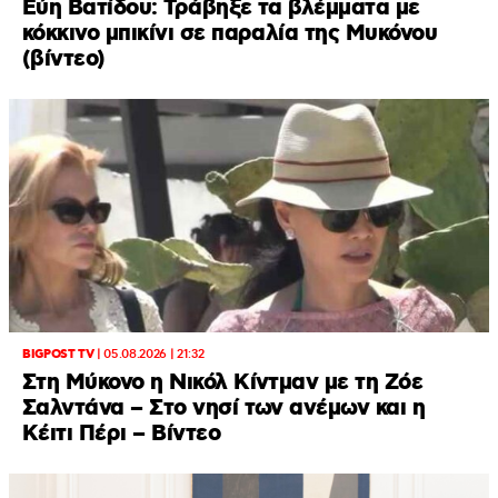
Εύη Βατίδου: Τράβηξε τα βλέμματα με
κόκκινο μπικίνι σε παραλία της Μυκόνου
(βίντεο)
BIGPOST TV
|
05.08.2026 | 21:32
Στη Μύκονο η Νικόλ Κίντμαν με τη Ζόε
Σαλντάνα – Στο νησί των ανέμων και η
Κέιτι Πέρι – Βίντεο