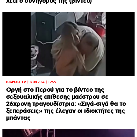
λέει ο συνήγορός της (βίντεο)
BIGPOST TV
|
07.08.2026 | 12:59
Οργή στο Περού για το βίντεο της
σεξουαλικής επίθεσης μαέστρου σε
26χρονη τραγουδίστρια: «Σιγά-σιγά θα το
ξεπεράσεις» της έλεγαν οι ιδιοκτήτες της
μπάντας