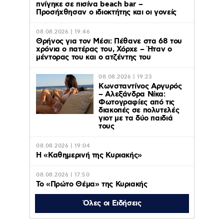
πνίγηκε σε πισίνα beach bar –
Προσήχθησαν ο ιδιοκτήτης και οι γονείς
08.08.2026 | 19:46
Θρήνος για τον Μέσι: Πέθανε στα 68 του
χρόνια ο πατέρας του, Χόρχε – Ήταν ο
μέντορας του και ο ατζέντης του
08.08.2026 | 19:23
Κωνσταντίνος Αργυρός
– Αλεξάνδρα Νίκα:
Φωτογραφίες από τις
διακοπές σε πολυτελές
γιοτ με τα δύο παιδιά
τους
08.08.2026 | 19:04
H «Καθημερινή της Κυριακής»
08.08.2026 | 17:50
Το «Πρώτο Θέμα» της Κυριακής
Όλες οι Ειδήσεις
08.08.2026 | 17:06
Η «Realnews»της Κυριακής