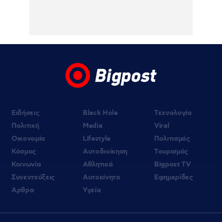
Ειδήσεις
Black Hole
Τεχνολογία
Πολιτική
Media
Viral
Οικονομία
Lifestyle
Πολιτισμός
Κόσμος
Αυτοδιοίκηση
Τουρισμός
Κοινωνία
Αθλητικά
Bigpost TV
Συνεντεύξεις
Αυτοκίνητο
Εφημερίδες
Άρθρα
Υγεία