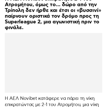
Ατρομήτου, όμως το… δώρο από την
Τρίπολη δεν ήρθε και έτσι οι «βυσσινί»
παίρνουν οριστικά τον δρόμο προς τη
Superleague 2, μια αγωνιστική πριν το
φινάλε.
Η ΑΕΛ Novibet κατάφερε να πάρει τη νίκη
επικρατώντας με 2-1 του Ατρομήτου, μια νίκη