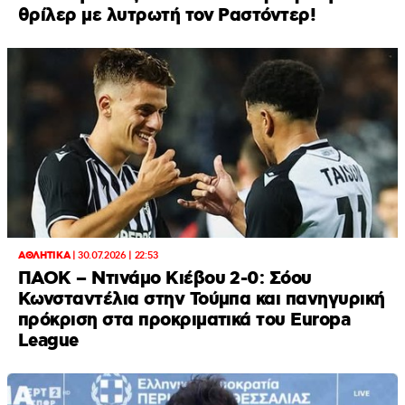
θρίλερ με λυτρωτή τον Ραστόντερ!
ΑΘΛΗΤΙΚΑ
|
30.07.2026 | 22:53
ΠΑΟΚ – Ντινάμο Κιέβου 2-0: Σόου
Κωνσταντέλια στην Τούμπα και πανηγυρική
πρόκριση στα προκριματικά του Europa
League