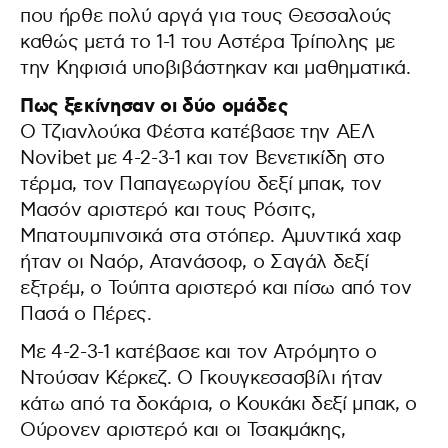
που ήρθε πολύ αργά για τους Θεσσαλούς
καθώς μετά το 1-1 του Αστέρα Τρίπολης με
την Κηφισιά υποβιβάστηκαν και μαθηματικά.
Πως ξεκίνησαν οι δύο ομάδες
Ο Τζιανλούκα Φέστα κατέβασε την ΑΕΛ
Novibet με 4-2-3-1 και τον Βενετικίδη στο
τέρμα, τον Παπαγεωργίου δεξί μπακ, τον
Μασόν αριστερό και τους Ρόσιτς,
Μπατουμπινσικά στα στόπερ. Αμυντικά χαφ
ήταν οι Ναόρ, Ατανάσοφ, ο Σαγάλ δεξί
εξτρέμ, ο Τούπτα αριστερό και πίσω από τον
Πασά ο Πέρες.
Με 4-2-3-1 κατέβασε και τον Ατρόμητο ο
Ντούσαν Κέρκεζ. Ο Γκουγκεσασβίλι ήταν
κάτω από τα δοκάρια, ο Κουκάκι δεξί μπακ, ο
Ούρονεν αριστερό και οι Τσακμάκης,