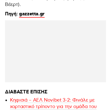
Βέερτ).
Πηγή:
gazzetta.gr
ΔΙΑΒΑΣΤΕ ΕΠΙΣΗΣ
Κηφισιά – ΑΕΛ Novibet 3-2: Φινάλε με
χορταστικό τρίποντο για την ομάδα του