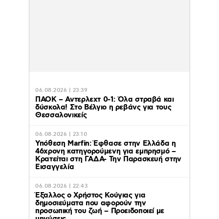
06.08.2026 | 23:39
ΠΑΟΚ – Αντερλεχτ 0-1: Όλα στραβά και
δύσκολα! Στο Βέλγιο η ρεβάνς για τους
Θεσσαλονικείς
06.08.2026 | 23:10
Υπόθεση Marfin: Έφθασε στην Ελλάδα η
46χρονη κατηγορούμενη για εμπρησμό –
Κρατείται στη ΓΑΔΑ- Την Παρασκευή στην
Εισαγγελία
06.08.2026 | 22:43
Έξαλλος ο Χρήστος Κούγιας για
δημοσιεύματα που αφορούν την
προσωπική του ζωή – Προειδοποιεί με