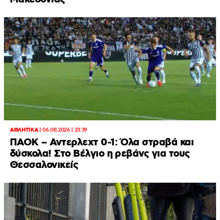
ΑΘΛΗΤΙΚΑ
|
06.08.2026 | 23:39
ΠΑΟΚ – Αντερλεχτ 0-1: Όλα στραβά και
δύσκολα! Στο Βέλγιο η ρεβάνς για τους
Θεσσαλονικείς