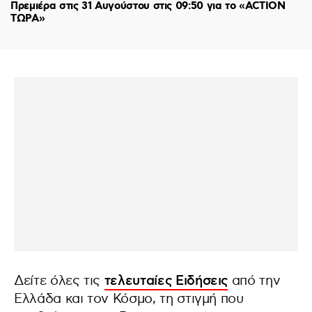
Πρεμιέρα στις 31 Αυγούστου στις 09:50 για το «ACTION
ΤΩΡΑ»
Δείτε όλες τις
τελευταίες Ειδήσεις
από την
Ελλάδα και τον Κόσμο, τη στιγμή που