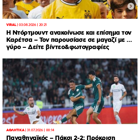
VIRAL
|
03.08.2026 | 20:21
Η Ντόρτμουντ ανακοίνωσε και επίσημα τον
Καρέτσα – Τον παρουσίασε σε μαγαζί με …
γύρο – Δείτε βίντεο&φωτογραφίες
ΑΘΛΗΤΙΚΑ
|
31.07.2026 | 00:14
Παναθηναϊκός – Πάκσι 2-2: Πρόκριση