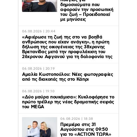
Κούγιας για
δημοσιεύματα που
αφορούν την προσωπική
του ζωή – Προειδοποιεί
με μηνύσεις
06.08.2026 | 20:44
«Αφιέρωσε τη ζωή της στο να βοηθά
ανθρώπους που είχαν ανάγκη», η πρώτη
δήλωση της οικογένειας της 38χρονης
Βρετανίδας μετά την προφυλάκιση του
26χρονου Αφγανού για τη δολοφονία της
06.08.2026 | 20:19
Αμαλία Κωστοπούλου: Νέες φωτογραφίες
από τις διακοπές της στο Κάπρι
06.08.2026 | 19:10
«Δύο μαύρα πουκάμισα»: Κυκλοφόρησε το
πρώτο τρέϊλερ της νέας δραματικής σειράς
του MEGA
06.08.2026 | 18:38
Πρεμιέρα στις 31
Αυγούστου στις 09:50
για το «ACTION ΤΩΡΑ»