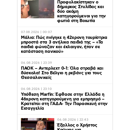
Προφυλακίστηκαν ο
δήμαρχος Στυλίδας και
δύο ακόμη
κατηγορούμενοι για την
φωτιά στη Βοιωτία
07.08.2026 | 00:07
Μάλια: Πώς πνίγηκε η 42χρονη τουρίστρια
μπροστά στα 3 ανήλικα παιδιά της – «Τα
παιδιά φώναζαν και έκλαιγαν, ήταν σε
κατάσταση πανικού»
06.08.2026 | 23:39
ΠΑΟΚ – Αντερλεχτ 0-1: Όλα στραβά και
δύσκολα! Στο Βέλγιο η ρεβάνς για τους
Θεσσαλονικείς
06.08.2026 | 23:10
Υπόθεση Marfin: Έφθασε στην Ελλάδα η
46χρονη κατηγορούμενη για εμπρησμό –
Κρατείται στη ΓΑΔΑ- Την Παρασκευή στην
Εισαγγελία
06.08.2026 | 22:43
Έξαλλος ο Χρήστος