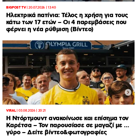
BIGPOST TV
|
20.07.2026 | 13:40
Ηλεκτρικά πατίνια: Τέλος η χρήση για τους
κάτω των 17 ετών – Οι 4 παρεμβάσεις που
φέρνει η νέα ρύθμιση (Βίντεο)
VIRAL
|
03.08.2026 | 20:21
Η Ντόρτμουντ ανακοίνωσε και επίσημα τον
Καρέτσα – Τον παρουσίασε σε μαγαζί με …
γύρο – Δείτε βίντεο&φωτογραφίες