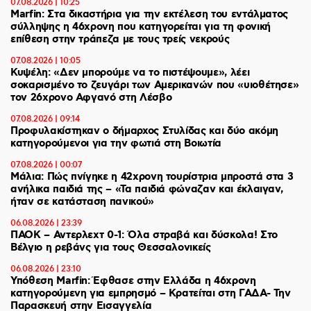
07.08.2026 | 10:25
Marfin: Στα δικαστήρια για την εκτέλεση του εντάλματος
σύλληψης η 46χρονη που κατηγορείται για τη φονική
επίθεση στην τράπεζα με τους τρείς νεκρούς
07.08.2026 | 10:05
Κυψέλη: «Δεν μπορούμε να το πιστέψουμε», λέει
σοκαρισμένο το ζευγάρι των Αμερικανών που «υιοθέτησε»
τον 26χρονο Αφγανό στη Λέσβο
07.08.2026 | 09:14
Προφυλακίστηκαν ο δήμαρχος Στυλίδας και δύο ακόμη
κατηγορούμενοι για την φωτιά στη Βοιωτία
07.08.2026 | 00:07
Μάλια: Πώς πνίγηκε η 42χρονη τουρίστρια μπροστά στα 3
ανήλικα παιδιά της – «Τα παιδιά φώναζαν και έκλαιγαν,
ήταν σε κατάσταση πανικού»
06.08.2026 | 23:39
ΠΑΟΚ – Αντερλεχτ 0-1: Όλα στραβά και δύσκολα! Στο
Βέλγιο η ρεβάνς για τους Θεσσαλονικείς
06.08.2026 | 23:10
Υπόθεση Marfin: Έφθασε στην Ελλάδα η 46χρονη
κατηγορούμενη για εμπρησμό – Κρατείται στη ΓΑΔΑ- Την
Παρασκευή στην Εισαγγελία