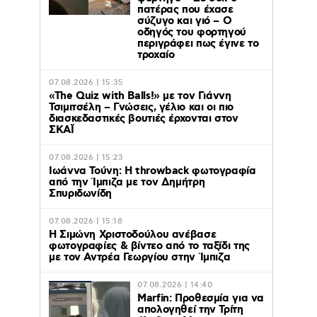
πατέρας που έχασε
σύζυγο και γιό – Ο
οδηγός του φορτηγού
περιγράφει πως έγινε το
τροχαίο
07.08.2026 | 15:35
«The Quiz with Balls!» με τον Γιάννη
Τσιμιτσέλη – Γνώσεις, γέλιο και οι πιο
διασκεδαστικές βουτιές έρχονται στον
ΣΚΑΪ
07.08.2026 | 15:23
Ιωάννα Τούνη: Η throwback φωτογραφία
από την Ίμπιζα με τον Δημήτρη
Σπυριδωνίδη
07.08.2026 | 15:18
Η Σιμώνη Χριστοδούλου ανέβασε
φωτογραφίες & βίντεο από το ταξίδι της
με τον Αντρέα Γεωργίου στην Ίμπιζα
07.08.2026 | 14:40
Marfin: Προθεσμία για να
απολογηθεί την Τρίτη