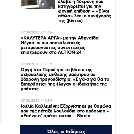
έλαβε η 46χρονη που
κατηγορείται για την
φονική επίθεση – «Είναι
αθώα» λέει ο συνήγορός
της (βίντεο)
07.08.2026 | 14:26
«ΚΑΛΥΤΕΡΑ ΑΡΓΑ» με την Αθηναΐδα
Νέγκα: οι πιο αποκαλυπτικές
μεταμεσονύχτιες συνεντεύξεις
επιστρέφουν στο ACTION 24
07.08.2026 | 12:59
Οργή στο Περού για το βίντεο της
σεξουαλικής επίθεσης μαέστρου σε
26χρονη τραγουδίστρια: «Σιγά-σιγά θα το
ξεπεράσεις» της έλεγαν οι ιδιοκτήτες της
μπάντας
07.08.2026 | 10:59
Ιουλία Καλλιμάνη: Εξοργίστηκε με θαμώνα
που της πέταξε λουλούδια στο πρόσωπο –
«Εσένα σ’ αρέσει αυτό» – Βίντεο
Όλες οι Ειδήσεις