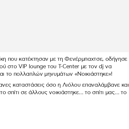
ίκη που κατέκτησαν με τη Φενέρμπαχτσε, οδήγησε
 στο VIP lounge του Τ-Center με τον dj να
και το πολλαπλών μηνυμάτων «Νοικιάστηκε»!
θανες καταστάσεις όσο η Λιόλου επαναλάμβανε και
 το σπίτι σε άλλους νοικιάστηκε… το σπίτι μας… το