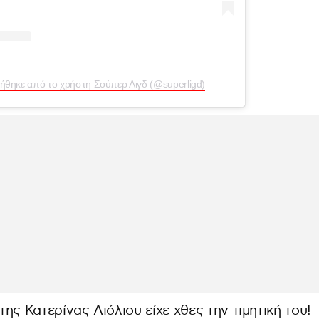
ήθηκε από το χρήστη Σούπερ Λιγδ (@superligd)
της Κατερίνας Λιόλιου είχε χθες την τιμητική του!