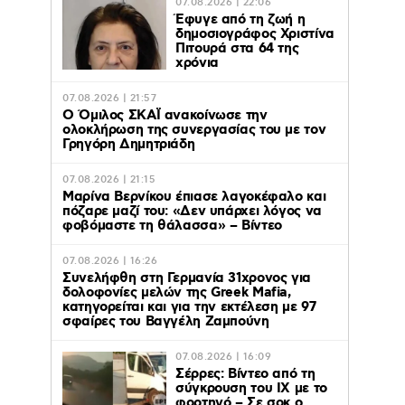
07.08.2026 | 22:06
Έφυγε από τη ζωή η
δημοσιογράφος Χριστίνα
Πιτουρά στα 64 της
χρόνια
07.08.2026 | 21:57
Ο Όμιλος ΣΚΑΪ ανακοίνωσε την
ολοκλήρωση της συνεργασίας του με τον
Γρηγόρη Δημητριάδη
07.08.2026 | 21:15
Μαρίνα Βερνίκου έπιασε λαγοκέφαλο και
πόζαρε μαζί του: «Δεν υπάρχει λόγος να
φοβόμαστε τη θάλασσα» – Βίντεο
07.08.2026 | 16:26
Συνελήφθη στη Γερμανία 31χρονος για
δολοφονίες μελών της Greek Mafia,
κατηγορείται και για την εκτέλεση με 97
σφαίρες του Βαγγέλη Ζαμπούνη
07.08.2026 | 16:09
Σέρρες: Βίντεο από τη
σύγκρουση του ΙΧ με το
φορτηγό – Σε σοκ ο