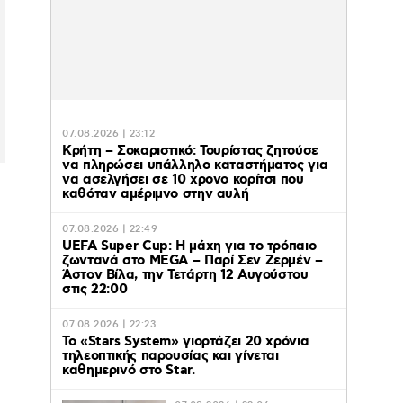
07.08.2026 | 23:12
Κρήτη – Σοκαριστικό: Τουρίστας ζητούσε
να πληρώσει υπάλληλο καταστήματος για
να ασελγήσει σε 10 χρονο κορίτσι που
καθόταν αμέριμνο στην αυλή
07.08.2026 | 22:49
UEFA Super Cup: Η μάχη για το τρόπαιο
ζωντανά στο MEGA – Παρί Σεν Ζερμέν –
Άστον Βίλα, την Τετάρτη 12 Αυγούστου
στις 22:00
07.08.2026 | 22:23
Το «Stars System» γιορτάζει 20 χρόνια
τηλεοπτικής παρουσίας και γίνεται
καθημερινό στο Star.