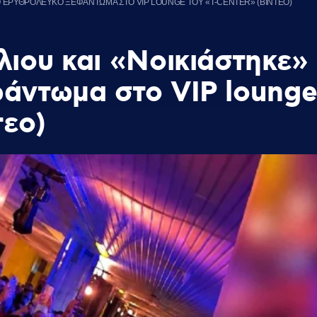
ΤΟ ΕΡΥΘΡΟΛΕΥΚΟ ΞΕΦΑΝΤΩΜΑ ΣΤΟ VIP LOUNGE ΤΟΥ «T-CENTER» (ΒΙΝΤΕΟ)
λιου και «Νοικιάστηκε»
άντωμα στο VIP loung
τεο)