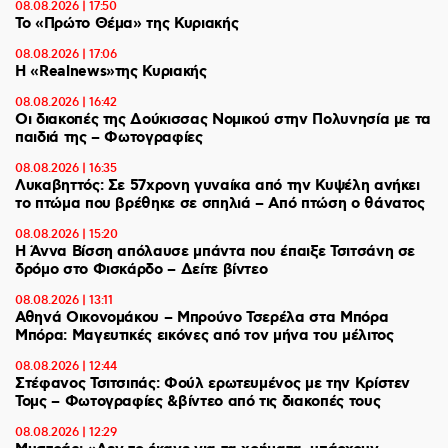
08.08.2026 | 17:50
Το «Πρώτο Θέμα» της Κυριακής
08.08.2026 | 17:06
Η «Realnews»της Κυριακής
08.08.2026 | 16:42
Οι διακοπές της Δούκισσας Νομικού στην Πολυνησία με τα
παιδιά της – Φωτογραφίες
08.08.2026 | 16:35
Λυκαβηττός: Σε 57χρονη γυναίκα από την Κυψέλη ανήκει
το πτώμα που βρέθηκε σε σπηλιά – Από πτώση ο θάνατος
08.08.2026 | 15:20
Η Άννα Βίσση απόλαυσε μπάντα που έπαιξε Τσιτσάνη σε
δρόμο στο Φισκάρδο – Δείτε βίντεο
08.08.2026 | 13:11
Αθηνά Οικονομάκου – Μπρούνο Τσερέλα στα Μπόρα
Μπόρα: Mαγευτικές εικόνες από τον μήνα του μέλιτος
08.08.2026 | 12:44
Στέφανος Τσιτσιπάς: Φούλ ερωτευμένος με την Κρίστεν
Τομς – Φωτογραφίες &βίντεο από τις διακοπές τους
08.08.2026 | 12:29