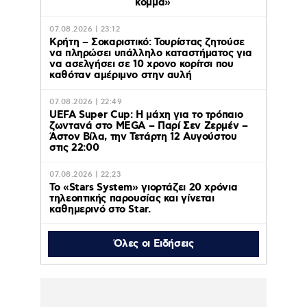
κόμμα»
07.08.2026 | 23:12
Κρήτη – Σοκαριστικό: Τουρίστας ζητούσε
να πληρώσει υπάλληλο καταστήματος για
να ασελγήσει σε 10 χρονο κορίτσι που
καθόταν αμέριμνο στην αυλή
07.08.2026 | 22:49
UEFA Super Cup: Η μάχη για το τρόπαιο
ζωντανά στο MEGA – Παρί Σεν Ζερμέν –
Άστον Βίλα, την Τετάρτη 12 Αυγούστου
στις 22:00
07.08.2026 | 22:23
Το «Stars System» γιορτάζει 20 χρόνια
τηλεοπτικής παρουσίας και γίνεται
καθημερινό στο Star.
Όλες οι Ειδήσεις