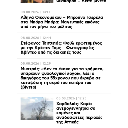
Φισκάρδο – Δείτε βίντεο
08.08.2026 | 13:11
Αθηνά Οικονομάκου – Μπρούνο Τσερέλα
στα Μπόρα Μπόρα: Mαγευτικές εικόνες
από τον μήνα του μέλιτος
08.08.2026 | 12:44
Στέφανος Τσιτσιπάς: Φούλ ερωτευμένος
με την Κρίστεν Τομς – Φωτογραφίες
&βίντεο από τις διακοπές τους
08.08.2026 | 12:29
Μυστράς: «Δεν το έκανε για τα χρήματα,
υπάρχουν ψυχολογικοί λόγοι», λέει ο
δικηγόρος του 55χρονου που έκρυβε σε
καταψύκτη τη σορό του πατέρα του
(βίντεο)
08.08.2026 | 12:23
Χαρδαλιάς: Καμία
ανεμογεννήτρια σε
καμένες και
αναδασωτέες περιοχές
της Αττικής