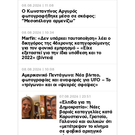
08.08.2026 | 11:08
Ο Κωνσταντίνος Αργυρός
φωτογραφήθηκε μέσα σε σκάφος:
“Μεσοπέλαγα αρμενίζω”
08.08.2026 | 10:34
Marfin: «Δεν υπάρχει ταυτοποίηση» λέει ο
δικηγόρος της 46χρονης κατηγορούμενης
για τον φονικό εμπρησμό – «Είχε
εξεταστεί για την ίδια υπόθεση και το
2022» (βίντεο)
08.08.2026 | 10:08
Αμερικανικό Πεντάγωνο: Νέα βίντεο,
φωτογραφίες και αναφορές για UFO – Το
«τρίγωνο» και οι «ψυχρές σφαίρες»
07.08.2026 | 23:51
«Ελπίδα για τη
Δημοκρατία»: Νέες
βαριές καταγγελίες κατά
Καρυστιανού, Γρατσία,
Γαλανού και αυλικών ότι
«μετέτρεψαν το κίνημα
σε φοβικό αρχηγικό