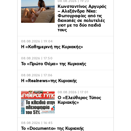
08.08.2026 | 19:23
Κωνσταντίνος Αργυρός
– Αλεξάνδρα Νίκα:
Φωτογραφίες από τις
διακοπές σε πολυτελές
γιοτ με τα δύο παιδιά
τους
08.08.2026 | 19:04
H «Καθημερινή της Κυριακής»
08.08.2026 | 17:50
Το «Πρώτο Θέμα» της Κυριακής
08.08.2026 | 17:06
Η «Realnews»της Κυριακής
08.08.2026 | 17:01
Ο «Eλεύθερος Τύπος
Κυριακής»
08.08.2026 | 16:45
Το «Documento» της Κυριακής