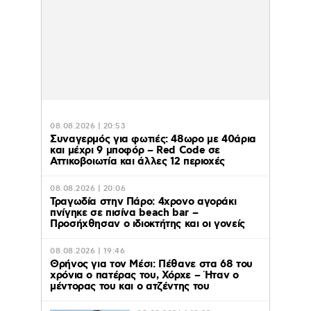
08.08.2026 | 20:53
Συναγερμός για φωτιές: 48ωρο με 40άρια
και μέχρι 9 μποφόρ – Red Code σε
Αττικοβοιωτία και άλλες 12 περιοχές
08.08.2026 | 20:06
Τραγωδία στην Πάρο: 4χρονο αγοράκι
πνίγηκε σε πισίνα beach bar –
Προσήχθησαν ο ιδιοκτήτης και οι γονείς
08.08.2026 | 19:46
Θρήνος για τον Μέσι: Πέθανε στα 68 του
χρόνια ο πατέρας του, Χόρχε – Ήταν ο
μέντορας του και ο ατζέντης του