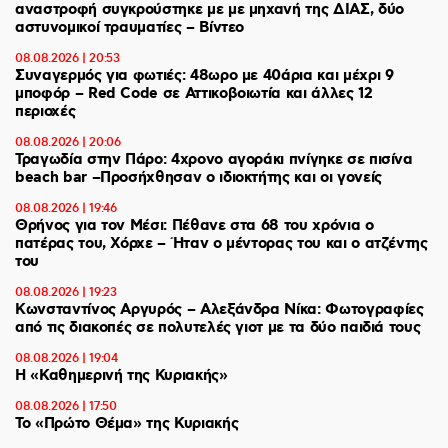
αναστροφή συγκρούστηκε με με μηχανή της ΔΙΑΣ, δύο
αστυνομικοί τραυματίες – Βίντεο
08.08.2026 | 20:53
Συναγερμός για φωτιές: 48ωρο με 40άρια και μέχρι 9
μποφόρ – Red Code σε Αττικοβοιωτία και άλλες 12
περιοχές
08.08.2026 | 20:06
Τραγωδία στην Πάρο: 4χρονο αγοράκι πνίγηκε σε πισίνα
beach bar –Προσήχθησαν ο ιδιοκτήτης και οι γονείς
08.08.2026 | 19:46
Θρήνος για τον Μέσι: Πέθανε στα 68 του χρόνια ο
πατέρας του, Χόρχε – Ήταν ο μέντορας του και ο ατζέντης
του
08.08.2026 | 19:23
Κωνσταντίνος Αργυρός – Αλεξάνδρα Νίκα: Φωτογραφίες
από τις διακοπές σε πολυτελές γιοτ με τα δύο παιδιά τους
08.08.2026 | 19:04
H «Καθημερινή της Κυριακής»
08.08.2026 | 17:50
Το «Πρώτο Θέμα» της Κυριακής