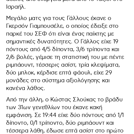
Ισραήλ.
Μεγάλο ματς για τους Γάλλους έκανε ο
Γκερσόν Γιαμπουσέλε, ο οποίος έδειξε στο
παρκέ του ΣΕΦ ότι είναι ένας παίκτης με
σημαντικές δυνατότητες. Ο Γάλλος είχε 19
πόντους από 4/5 δίποντα, 3/6 τρίποντα και
2/6 βολές, γέμισε τη στατιστική του με πέντε
ριμπάουντ, τέσσερις ασίστ, τρία κλεψίματα,
δύο μπλοκ, κέρδισε επτά φάουλ, είχε 29
μονάδες στο σύστημα αξιολόγησης και
κανένα λάθος.
Από την άλλη, ο Κώστας Σλούκας το βράδυ
των 31ων γενεθλίων του έκανε κακή
εμφάνιση. Σε 19:44 είχε δύο πόντους από 1/1
δίποντο, 0/1 τρίποντο, δύο ριμπάουντ και
τέσσερα λάθη, έδωσε επτά ασίστ στο πρώτο