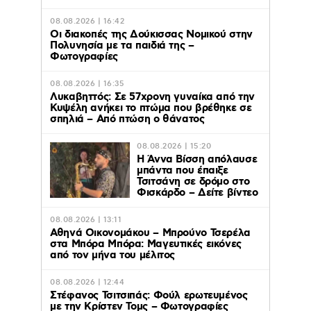
08.08.2026 | 16:42
Οι διακοπές της Δούκισσας Νομικού στην
Πολυνησία με τα παιδιά της –
Φωτογραφίες
08.08.2026 | 16:35
Λυκαβηττός: Σε 57χρονη γυναίκα από την
Κυψέλη ανήκει το πτώμα που βρέθηκε σε
σπηλιά – Από πτώση ο θάνατος
08.08.2026 | 15:20
Η Άννα Βίσση απόλαυσε
μπάντα που έπαιξε
Τσιτσάνη σε δρόμο στο
Φισκάρδο – Δείτε βίντεο
08.08.2026 | 13:11
Αθηνά Οικονομάκου – Μπρούνο Τσερέλα
στα Μπόρα Μπόρα: Mαγευτικές εικόνες
από τον μήνα του μέλιτος
08.08.2026 | 12:44
Στέφανος Τσιτσιπάς: Φούλ ερωτευμένος
με την Κρίστεν Τομς – Φωτογραφίες