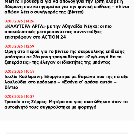
Marfin: Προθεσμία για να απολογηθεί την Τρίτη έλαβε η
46χρονη που κατηγορείται για την φονική επίθεση – «Είναι
αθώα» λέει ο συνήγορός της (βίντεο)
07.08.2026 | 14:26
«ΚΑΛΥΤΕΡΑ ΑΡΓΑ» με την Αθηναΐδα Νέγκα: οι πιο
αποκαλυπτικές μεταμεσονύχτιες συνεντεύξεις
επιστρέφουν στο ACTION 24
07.08.2026 | 12:59
Οργή στο Περού για το βίντεο της σεξουαλικής επίθεσης
μαέστρου σε 26χρονη τραγουδίστρια: «Σιγά-σιγά θα το
ξεπεράσεις» της έλεγαν οι ιδιοκτήτες της μπάντας
07.08.2026 | 10:59
Ιουλία Καλλιμάνη: Εξοργίστηκε με θαμώνα που της πέταξε
λουλούδια στο πρόσωπο – «Εσένα σ’ αρέσει αυτό» –
Βίντεο
07.08.2026 | 10:37
Τροχαίο στις Σέρρες: Μητέρα και γιος σκοτώθηκαν όταν το
αυτοκίνητό τους συγκρούστηκε με φορτηγό