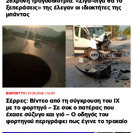
26χρονη τραγουδίστρια: «Σιγά-σιγά θα το
ξεπεράσεις» της έλεγαν οι ιδιοκτήτες της
μπάντας
BIGPOST TV
|
07.08.2026 | 16:09
Σέρρες: Βίντεο από τη σύγκρουση του ΙΧ
με το φορτηγό – Σε σοκ ο πατέρας που
έχασε σύζυγο και γιό – Ο οδηγός του
φορτηγού περιγράφει πως έγινε το τροχαίο