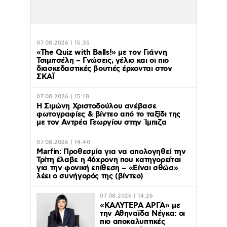
07.08.2026 | 15:35
«The Quiz with Balls!» με τον Γιάννη
Τσιμιτσέλη – Γνώσεις, γέλιο και οι πιο
διασκεδαστικές βουτιές έρχονται στον
ΣΚΑΪ
07.08.2026 | 15:18
Η Σιμώνη Χριστοδούλου ανέβασε
φωτογραφίες & βίντεο από το ταξίδι της
με τον Αντρέα Γεωργίου στην Ίμπιζα
07.08.2026 | 14:40
Marfin: Προθεσμία για να απολογηθεί την
Τρίτη έλαβε η 46χρονη που κατηγορείται
για την φονική επίθεση – «Είναι αθώα»
λέει ο συνήγορός της (βίντεο)
07.08.2026 | 14:26
«ΚΑΛΥΤΕΡΑ ΑΡΓΑ» με
την Αθηναΐδα Νέγκα: οι
πιο αποκαλυπτικές