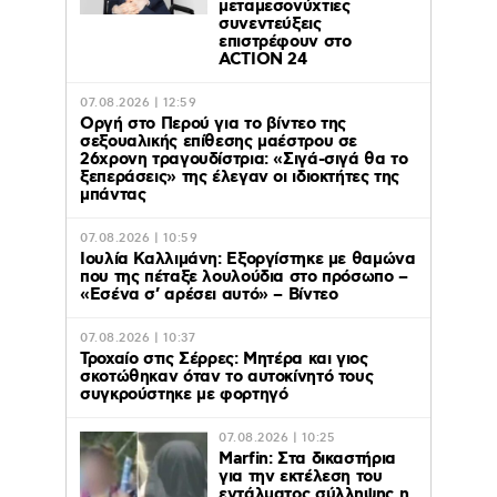
μεταμεσονύχτιες
συνεντεύξεις
επιστρέφουν στο
ACTION 24
07.08.2026 | 12:59
Οργή στο Περού για το βίντεο της
σεξουαλικής επίθεσης μαέστρου σε
26χρονη τραγουδίστρια: «Σιγά-σιγά θα το
ξεπεράσεις» της έλεγαν οι ιδιοκτήτες της
μπάντας
07.08.2026 | 10:59
Ιουλία Καλλιμάνη: Εξοργίστηκε με θαμώνα
που της πέταξε λουλούδια στο πρόσωπο –
«Εσένα σ’ αρέσει αυτό» – Βίντεο
07.08.2026 | 10:37
Τροχαίο στις Σέρρες: Μητέρα και γιος
σκοτώθηκαν όταν το αυτοκίνητό τους
συγκρούστηκε με φορτηγό
07.08.2026 | 10:25
Marfin: Στα δικαστήρια
για την εκτέλεση του
εντάλματος σύλληψης η