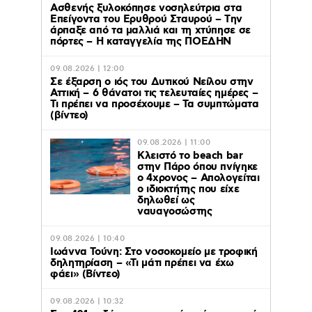
Ασθενής ξυλοκόπησε νοσηλεύτρια στα
Επείγοντα του Ερυθρού Σταυρού – Tην
άρπαξε από τα μαλλιά και τη χτύπησε σε
πόρτες – Η καταγγελία της ΠΟΕΔΗΝ
09.08.2026 | 12:00
Σε έξαρση ο ιός του Δυτικού Νείλου στην
Αττική – 6 θάνατοι τις τελευταίες ημέρες –
Τι πρέπει να προσέχουμε – Τα συμπτώματα
(βίντεο)
09.08.2026 | 11:00
Κλειστό το beach bar
στην Πάρο όπου πνίγηκε
ο 4χρονος – Απολογείται
ο ιδιοκτήτης που είχε
δηλωθεί ως
ναυαγοσώστης
09.08.2026 | 10:40
Ιωάννα Τούνη: Στο νοσοκομείο με τροφική
δηλητηρίαση – «Τι μάτι πρέπει να έχω
φάει» (Βίντεο)
09.08.2026 | 10:32