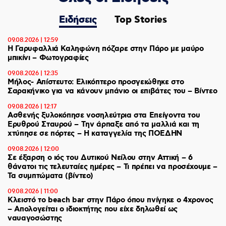
Ειδήσεις
Top Stories
09.08.2026 | 12:59
Η Γαρυφαλλιά Καληφώνη πόζαρε στην Πάρο με μαύρο
μπικίνι – Φωτογραφίες
09.08.2026 | 12:35
Μήλος- Απίστευτο: Ελικόπτερο προσγειώθηκε στο
Σαρακήνικο για να κάνουν μπάνιο οι επιβάτες του – Βίντεο
09.08.2026 | 12:17
Ασθενής ξυλοκόπησε νοσηλεύτρια στα Επείγοντα του
Ερυθρού Σταυρού – Tην άρπαξε από τα μαλλιά και τη
χτύπησε σε πόρτες – Η καταγγελία της ΠΟΕΔΗΝ
09.08.2026 | 12:00
Σε έξαρση ο ιός του Δυτικού Νείλου στην Αττική – 6
θάνατοι τις τελευταίες ημέρες – Τι πρέπει να προσέχουμε –
Τα συμπτώματα (βίντεο)
09.08.2026 | 11:00
Κλειστό το beach bar στην Πάρο όπου πνίγηκε ο 4χρονος
– Απολογείται ο ιδιοκτήτης που είχε δηλωθεί ως
ναυαγοσώστης