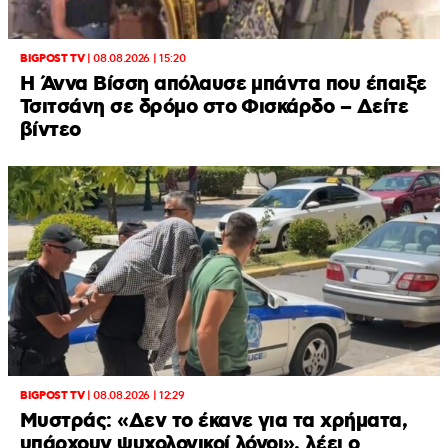
BIGPOST TV
|
08.08.2026 | 15:20
Η Άννα Βίσση απόλαυσε μπάντα που έπαιξε
Τσιτσάνη σε δρόμο στο Φισκάρδο – Δείτε
βίντεο
BIGPOST TV
|
08.08.2026 | 12:29
Μυστράς: «Δεν το έκανε για τα χρήματα,
υπάρχουν ψυχολογικοί λόγοι», λέει ο