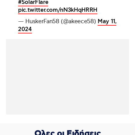
#SolarFlare
pic.twitter.com/nN3kHqHRRH
— HuskerFan58 (@akeece58)
May 11,
2024
Ολες οι Ειδήσεις