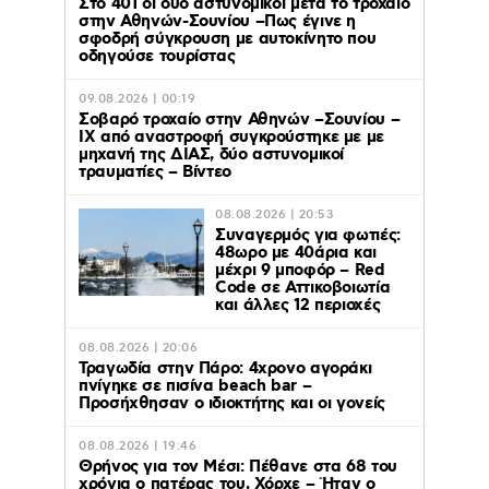
Στο 401 οι δύο αστυνομικοί μετά το τροχαίο
στην Αθηνών-Σουνίου –Πως έγινε η
σφοδρή σύγκρουση με αυτοκίνητο που
οδηγούσε τουρίστας
09.08.2026 | 00:19
Σοβαρό τροχαίο στην Αθηνών –Σουνίου –
ΙΧ από αναστροφή συγκρούστηκε με με
μηχανή της ΔΙΑΣ, δύο αστυνομικοί
τραυματίες – Βίντεο
08.08.2026 | 20:53
Συναγερμός για φωτιές:
48ωρο με 40άρια και
μέχρι 9 μποφόρ – Red
Code σε Αττικοβοιωτία
και άλλες 12 περιοχές
08.08.2026 | 20:06
Τραγωδία στην Πάρο: 4χρονο αγοράκι
πνίγηκε σε πισίνα beach bar –
Προσήχθησαν ο ιδιοκτήτης και οι γονείς
08.08.2026 | 19:46
Θρήνος για τον Μέσι: Πέθανε στα 68 του
χρόνια ο πατέρας του, Χόρχε – Ήταν ο