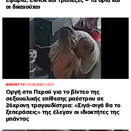
Εφορία, ΕΦΚΑ και τράπεζες – Τα όρια και
οι δικαιούχοι
BIGPOST TV
|
07.08.2026 | 12:59
Οργή στο Περού για το βίντεο της
σεξουαλικής επίθεσης μαέστρου σε
26χρονη τραγουδίστρια: «Σιγά-σιγά θα το
ξεπεράσεις» της έλεγαν οι ιδιοκτήτες της
μπάντας