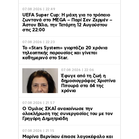
07.08.2026 | 22:49
UEFA Super Cup: Η μάχη για το τρόπαιο
ζωντανά στο MEGA – Παρί Σεν Ζερμέν –
Άστον Βίλα, την Τετάρτη 12 Αυγούστου
στις 22:00
07.08.2026 | 22:23
Το «Stars System» γιορτάζει 20 χρόνια
τηλεοπτικής παρουσίας και γίνεται
καθημερινό στο Star.
07.08.2026 | 22:06
Έφυγε από τη ζωή η
δημοσιογράφος Χριστίνα
Πιτουρά στα 64 της
χρόνια
07.08.2026 | 21:57
Ο Όμιλος ΣΚΑΪ ανακοίνωσε την
ολοκλήρωση της συνεργασίας του με τον
Γρηγόρη Δημητριάδη
07.08.2026 | 21:15
Μαρίνα Βερνίκου έπιασε λαγοκέφαλο και