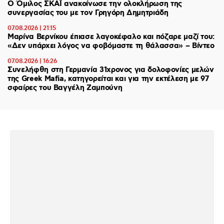
Ο Όμιλος ΣΚΑΪ ανακοίνωσε την ολοκλήρωση της
συνεργασίας του με τον Γρηγόρη Δημητριάδη
07.08.2026 | 21:15
Μαρίνα Βερνίκου έπιασε λαγοκέφαλο και πόζαρε μαζί του:
«Δεν υπάρχει λόγος να φοβόμαστε τη θάλασσα» – Βίντεο
07.08.2026 | 16:26
Συνελήφθη στη Γερμανία 31χρονος για δολοφονίες μελών
της Greek Mafia, κατηγορείται και για την εκτέλεση με 97
σφαίρες του Βαγγέλη Ζαμπούνη