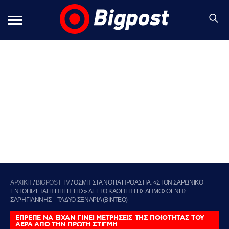
ΑΡΧΙΚΗ
/
BIGPOST TV
/
ΟΣΜΗ ΣΤΑ ΝΟΤΙΑ ΠΡΟΑΣΤΙΑ: «ΣΤΟΝ ΣΑΡΩΝΙΚΟ
ΕΝΤΟΠΙΖΕΤΑΙ Η ΠΗΓΗ ΤΗΣ» ΛΕΕΙ Ο ΚΑΘΗΓΗΤΗΣ ΔΗΜΟΣΘΕΝΗΣ
ΣΑΡΗΓΙΑΝΝΗΣ – ΤΑ ΔΥΟ ΣΕΝΑΡΙΑ (ΒΙΝΤΕΟ)
ΕΠΡΕΠΕ ΝΑ ΕΙΧΑΝ ΓΙΝΕΙ ΜΕΤΡΗΣΕΙΣ ΤΗΣ ΠΟΙΟΤΗΤΑΣ ΤΟΥ
ΑΕΡΑ ΑΠΟ ΤΗΝ ΠΡΩΤΗ ΣΤΙΓΜΗ