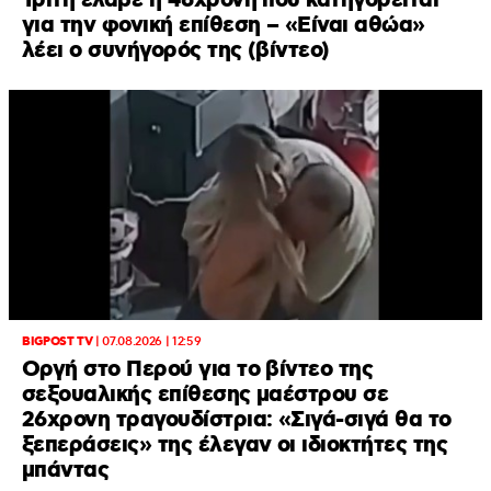
Τρίτη έλαβε η 46χρονη που κατηγορείται
για την φονική επίθεση – «Είναι αθώα»
λέει ο συνήγορός της (βίντεο)
BIGPOST TV
|
07.08.2026 | 12:59
Οργή στο Περού για το βίντεο της
σεξουαλικής επίθεσης μαέστρου σε
26χρονη τραγουδίστρια: «Σιγά-σιγά θα το
ξεπεράσεις» της έλεγαν οι ιδιοκτήτες της
μπάντας