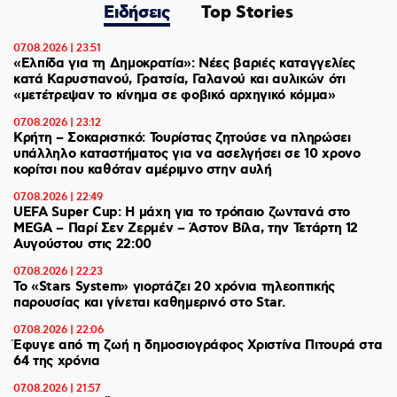
Ειδήσεις
Top Stories
07.08.2026 | 23:51
«Ελπίδα για τη Δημοκρατία»: Νέες βαριές καταγγελίες
κατά Καρυστιανού, Γρατσία, Γαλανού και αυλικών ότι
«μετέτρεψαν το κίνημα σε φοβικό αρχηγικό κόμμα»
07.08.2026 | 23:12
Κρήτη – Σοκαριστικό: Τουρίστας ζητούσε να πληρώσει
υπάλληλο καταστήματος για να ασελγήσει σε 10 χρονο
κορίτσι που καθόταν αμέριμνο στην αυλή
07.08.2026 | 22:49
UEFA Super Cup: Η μάχη για το τρόπαιο ζωντανά στο
MEGA – Παρί Σεν Ζερμέν – Άστον Βίλα, την Τετάρτη 12
Αυγούστου στις 22:00
07.08.2026 | 22:23
Το «Stars System» γιορτάζει 20 χρόνια τηλεοπτικής
παρουσίας και γίνεται καθημερινό στο Star.
07.08.2026 | 22:06
Έφυγε από τη ζωή η δημοσιογράφος Χριστίνα Πιτουρά στα
64 της χρόνια
07.08.2026 | 21:57