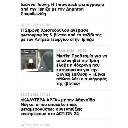
Ιωάννα Τούνη: Η throwback φωτογραφία
από την Ίμπιζα με τον Δημήτρη
Σπυριδωνίδη
07.08.2026 | 15:18
Η Σιμώνη Χριστοδούλου ανέβασε
φωτογραφίες & βίντεο από το ταξίδι της
με τον Αντρέα Γεωργίου στην Ίμπιζα
07.08.2026 | 14:40
Marfin: Προθεσμία για να
απολογηθεί την Τρίτη
έλαβε η 46χρονη που
κατηγορείται για την
φονική επίθεση – «Είναι
αθώα» λέει ο συνήγορός
της (βίντεο)
07.08.2026 | 14:26
«ΚΑΛΥΤΕΡΑ ΑΡΓΑ» με την Αθηναΐδα
Νέγκα: οι πιο αποκαλυπτικές
μεταμεσονύχτιες συνεντεύξεις
επιστρέφουν στο ACTION 24
07.08.2026 | 12:59