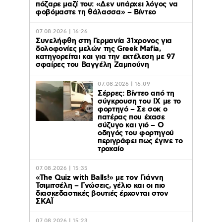
πόζαρε μαζί του: «Δεν υπάρχει λόγος να
φοβόμαστε τη θάλασσα» – Βίντεο
07.08.2026 | 16:26
Συνελήφθη στη Γερμανία 31χρονος για
δολοφονίες μελών της Greek Mafia,
κατηγορείται και για την εκτέλεση με 97
σφαίρες του Βαγγέλη Ζαμπούνη
07.08.2026 | 16:09
Σέρρες: Βίντεο από τη
σύγκρουση του ΙΧ με το
φορτηγό – Σε σοκ ο
πατέρας που έχασε
σύζυγο και γιό – Ο
οδηγός του φορτηγού
περιγράφει πως έγινε το
τροχαίο
07.08.2026 | 15:35
«The Quiz with Balls!» με τον Γιάννη
Τσιμιτσέλη – Γνώσεις, γέλιο και οι πιο
διασκεδαστικές βουτιές έρχονται στον
ΣΚΑΪ
07.08.2026 | 15:23