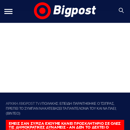
ΑΡΧΙΚΗ
/
BIGPOST TV
/
ΠΟΛΑΚΗΣ: ΕΠΕΙΔΗ ΠΑΡΑΙΤΗΘΗΚΕ Ο ΤΣΙΠΡΑΣ,
ΠΡΕΠΕΙ ΤΟ ΣΥΜΠΑΝ ΝΑ ΚΑΤΕΒΑΣΕΙ ΤΑ ΠΑΝΤΕΛΟΝΙΑ ΤΟΥ ΚΑΙ ΝΑ ΠΑΕΙ;
(ΒΙΝΤΕΟ)
ΕΜΕΙΣ ΣΑΝ ΣΥΡΙΖΑ ΕΧΟΥΜΕ ΚΑΝΕΙ ΠΡΟΣΚΛΗΤΗΡΙΟ ΣΕ ΟΛΕΣ
ΤΙΣ ΔΗΜΟΚΡΑΤΙΚΕΣ ΔΥΝΑΜΕΙΣ - ΑΝ ΔΕΝ ΤΟ ΔΕΧΤΕΙ Ο