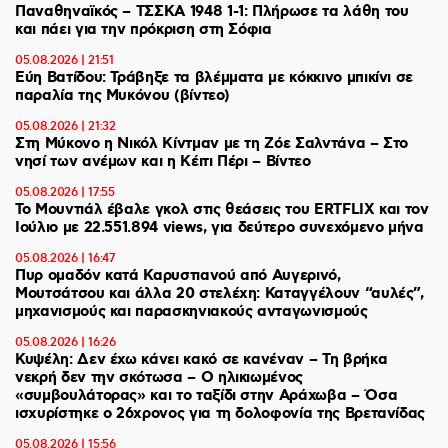
Παναθηναϊκός – ΤΣΣΚΑ 1948 1-1: Πλήρωσε τα λάθη του
και πάει για την πρόκριση στη Σόφια
05.08.2026 | 21:51
Εύη Βατίδου: Τράβηξε τα βλέμματα με κόκκινο μπικίνι σε
παραλία της Μυκόνου (βίντεο)
05.08.2026 | 21:32
Στη Μύκονο η Νικόλ Κίντμαν με τη Ζόε Σαλντάνα – Στο
νησί των ανέμων και η Κέιτι Πέρι – Βίντεο
05.08.2026 | 17:55
Το Μουντιάλ έβαλε γκολ στις θεάσεις του ERTFLIX και τον
Ιούλιο με 22.551.894 views, για δεύτερο συνεχόμενο μήνα
05.08.2026 | 16:47
Πυρ ομαδόν κατά Καρυστιανού από Αυγερινό,
Μουτσάτσου και άλλα 20 στελέχη: Καταγγέλουν “αυλές”,
μηχανισμούς και παρασκηνιακούς ανταγωνισμούς
05.08.2026 | 16:26
Κυψέλη: Δεν έχω κάνει κακό σε κανέναν – Τη βρήκα
νεκρή δεν την σκότωσα – Ο ηλικιωμένος
«συμβουλάτορας» και το ταξίδι στην Αράχωβα – Όσα
ισχυρίστηκε ο 26χρονος για τη δολοφονία της Βρετανίδας
05.08.2026 | 15:56