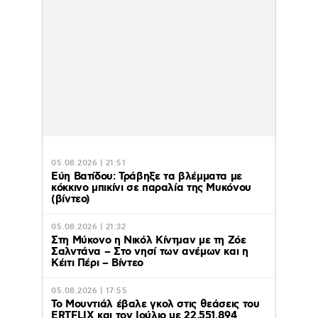
05.08.2026 | 21:51
Εύη Βατίδου: Τράβηξε τα βλέμματα με
κόκκινο μπικίνι σε παραλία της Μυκόνου
(βίντεο)
05.08.2026 | 21:32
Στη Μύκονο η Νικόλ Κίντμαν με τη Ζόε
Σαλντάνα – Στο νησί των ανέμων και η
Κέιτι Πέρι – Βίντεο
05.08.2026 | 17:55
Το Μουντιάλ έβαλε γκολ στις θεάσεις του
ERTFLIX και τον Ιούλιο με 22.551.894