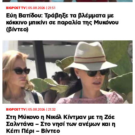
BIGPOST TV
|
05.08.2026 | 21:51
Εύη Βατίδου: Τράβηξε τα βλέμματα με
κόκκινο μπικίνι σε παραλία της Μυκόνου
(βίντεο)
BIGPOST TV
|
05.08.2026 | 21:32
Στη Μύκονο η Νικόλ Κίντμαν με τη Ζόε
Σαλντάνα – Στο νησί των ανέμων και η
Κέιτι Πέρι – Βίντεο