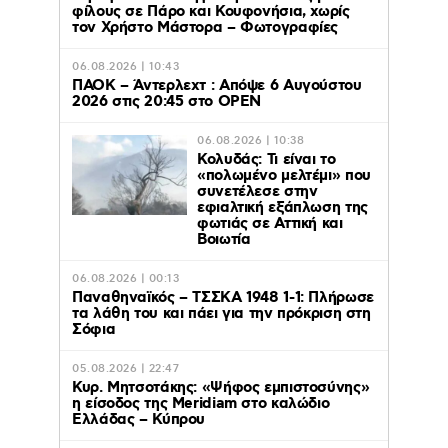
φίλους σε Πάρο και Κουφονήσια, χωρίς
τον Χρήστο Μάστορα – Φωτογραφίες
06.08.2026 | 10:43
ΠΑΟΚ – Άντερλεχτ : Απόψε 6 Αυγούστου
2026 στις 20:45 στο ΟΡΕΝ
06.08.2026 | 10:38
Κολυδάς: Τι είναι το
«πολωμένο μελτέμι» που
συνετέλεσε στην
εφιαλτική εξάπλωση της
φωτιάς σε Αττική και
Βοιωτία
06.08.2026 | 00:13
Παναθηναϊκός – ΤΣΣΚΑ 1948 1-1: Πλήρωσε
τα λάθη του και πάει για την πρόκριση στη
Σόφια
05.08.2026 | 22:47
Κυρ. Μητσοτάκης: «Ψήφος εμπιστοσύνης»
η είσοδος της Meridiam στο καλώδιο
Ελλάδας – Κύπρου