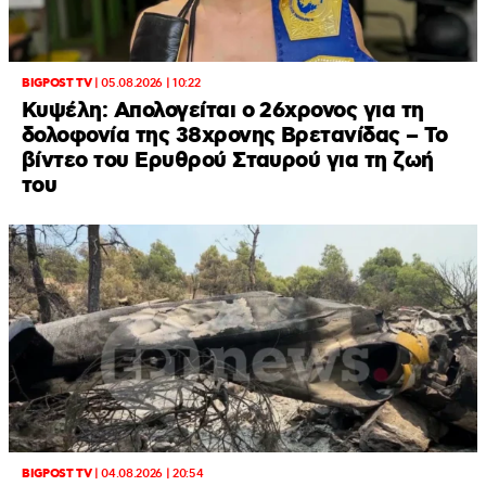
BIGPOST TV
|
05.08.2026 | 10:22
Κυψέλη: Απολογείται ο 26χρονος για τη
δολοφονία της 38χρονης Βρετανίδας – Το
βίντεο του Ερυθρού Σταυρού για τη ζωή
του
BIGPOST TV
|
04.08.2026 | 20:54