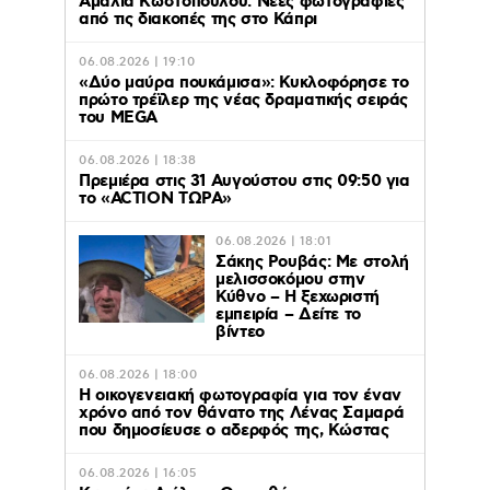
Αμαλία Κωστοπούλου: Νέες φωτογραφίες
από τις διακοπές της στο Κάπρι
06.08.2026 | 19:10
«Δύο μαύρα πουκάμισα»: Κυκλοφόρησε το
πρώτο τρέϊλερ της νέας δραματικής σειράς
του MEGA
06.08.2026 | 18:38
Πρεμιέρα στις 31 Αυγούστου στις 09:50 για
το «ACTION ΤΩΡΑ»
06.08.2026 | 18:01
Σάκης Ρουβάς: Με στολή
μελισσοκόμου στην
Κύθνο – Η ξεχωριστή
εμπειρία – Δείτε το
βίντεο
06.08.2026 | 18:00
Η οικογενειακή φωτογραφία για τον έναν
χρόνο από τον θάνατο της Λένας Σαμαρά
που δημοσίευσε ο αδερφός της, Κώστας
06.08.2026 | 16:05