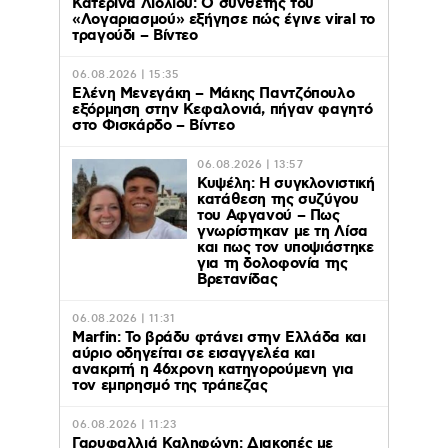
Κατερίνα Λιόλιου: Ο συνθέτης του
«Λογαριασμού» εξήγησε πώς έγινε viral το
τραγούδι – Βίντεο
06.08.2026 | 15:35
Ελένη Μενεγάκη – Μάκης Παντζόπουλο
εξόρμηση στην Κεφαλονιά, πήγαν φαγητό
στο Φισκάρδο – Βίντεο
06.08.2026 | 13:57
Κυψέλη: Η συγκλονιστική
κατάθεση της συζύγου
του Αφγανού – Πως
γνωρίστηκαν με τη Λίσα
και πως τον υποψιάστηκε
για τη δολοφονία της
Βρετανίδας
06.08.2026 | 11:31
Marfin: Το βράδυ φτάνει στην Ελλάδα και
αύριο οδηγείται σε εισαγγελέα και
ανακριτή η 46χρονη κατηγορούμενη για
τον εμπρησμό της τράπεζας
06.08.2026 | 11:23
Γαρυφαλλιά Καληφώνη: Διακοπές με