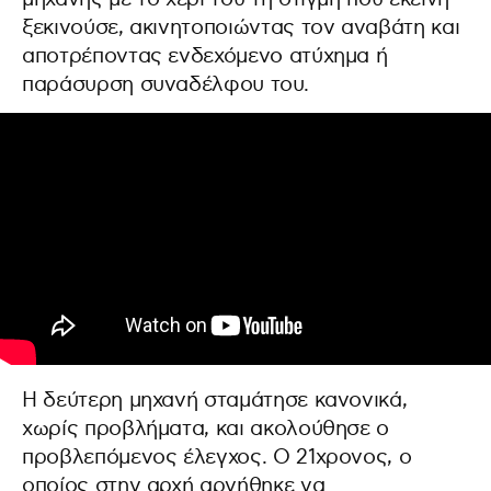
ξεκινούσε, ακινητοποιώντας τον αναβάτη και
αποτρέποντας ενδεχόμενο ατύχημα ή
παράσυρση συναδέλφου του.
Η δεύτερη μηχανή σταμάτησε κανονικά,
χωρίς προβλήματα, και ακολούθησε ο
προβλεπόμενος έλεγχος. Ο 21χρονος, ο
οποίος στην αρχή αρνήθηκε να