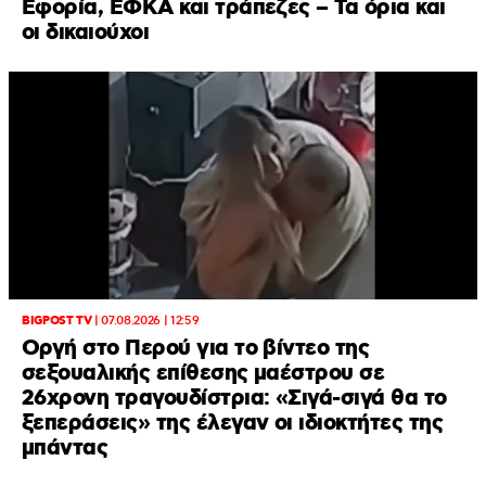
Εφορία, ΕΦΚΑ και τράπεζες – Τα όρια και
οι δικαιούχοι
BIGPOST TV
|
07.08.2026 | 12:59
Οργή στο Περού για το βίντεο της
σεξουαλικής επίθεσης μαέστρου σε
26χρονη τραγουδίστρια: «Σιγά-σιγά θα το
ξεπεράσεις» της έλεγαν οι ιδιοκτήτες της
μπάντας