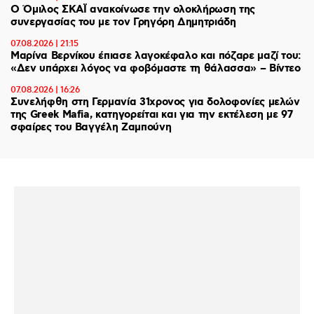
Ο Όμιλος ΣΚΑΪ ανακοίνωσε την ολοκλήρωση της
συνεργασίας του με τον Γρηγόρη Δημητριάδη
07.08.2026 | 21:15
Μαρίνα Βερνίκου έπιασε λαγοκέφαλο και πόζαρε μαζί του:
«Δεν υπάρχει λόγος να φοβόμαστε τη θάλασσα» – Βίντεο
07.08.2026 | 16:26
Συνελήφθη στη Γερμανία 31χρονος για δολοφονίες μελών
της Greek Mafia, κατηγορείται και για την εκτέλεση με 97
σφαίρες του Βαγγέλη Ζαμπούνη