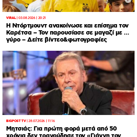
VIRAL
|
03.08.2026 | 20:21
Η Ντόρτμουντ ανακοίνωσε και επίσημα τον
Καρέτσα – Τον παρουσίασε σε μαγαζί με …
γύρο – Δείτε βίντεο&φωτογραφίες
BIGPOST TV
|
28.07.2026 | 11:16
Μητσιάς: Για πρώτη φορά μετά από 50
χρόνια δεν τραγούδησε τον «Γιάννη τον