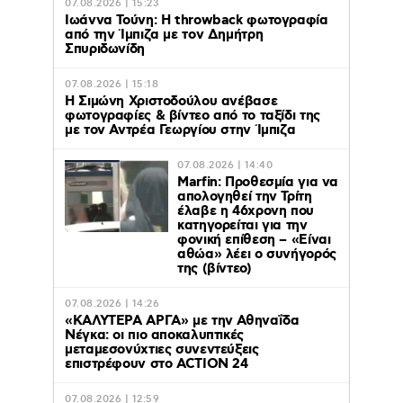
07.08.2026 | 15:23
Ιωάννα Τούνη: Η throwback φωτογραφία
από την Ίμπιζα με τον Δημήτρη
Σπυριδωνίδη
07.08.2026 | 15:18
Η Σιμώνη Χριστοδούλου ανέβασε
φωτογραφίες & βίντεο από το ταξίδι της
με τον Αντρέα Γεωργίου στην Ίμπιζα
07.08.2026 | 14:40
Marfin: Προθεσμία για να
απολογηθεί την Τρίτη
έλαβε η 46χρονη που
κατηγορείται για την
φονική επίθεση – «Είναι
αθώα» λέει ο συνήγορός
της (βίντεο)
07.08.2026 | 14:26
«ΚΑΛΥΤΕΡΑ ΑΡΓΑ» με την Αθηναΐδα
Νέγκα: οι πιο αποκαλυπτικές
μεταμεσονύχτιες συνεντεύξεις
επιστρέφουν στο ACTION 24
07.08.2026 | 12:59