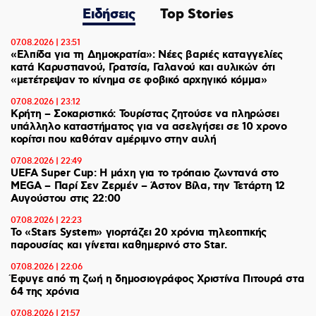
Ειδήσεις
Top Stories
07.08.2026 | 23:51
«Ελπίδα για τη Δημοκρατία»: Νέες βαριές καταγγελίες
κατά Καρυστιανού, Γρατσία, Γαλανού και αυλικών ότι
«μετέτρεψαν το κίνημα σε φοβικό αρχηγικό κόμμα»
07.08.2026 | 23:12
Κρήτη – Σοκαριστικό: Τουρίστας ζητούσε να πληρώσει
υπάλληλο καταστήματος για να ασελγήσει σε 10 χρονο
κορίτσι που καθόταν αμέριμνο στην αυλή
07.08.2026 | 22:49
UEFA Super Cup: Η μάχη για το τρόπαιο ζωντανά στο
MEGA – Παρί Σεν Ζερμέν – Άστον Βίλα, την Τετάρτη 12
Αυγούστου στις 22:00
07.08.2026 | 22:23
Το «Stars System» γιορτάζει 20 χρόνια τηλεοπτικής
παρουσίας και γίνεται καθημερινό στο Star.
07.08.2026 | 22:06
Έφυγε από τη ζωή η δημοσιογράφος Χριστίνα Πιτουρά στα
64 της χρόνια
07.08.2026 | 21:57