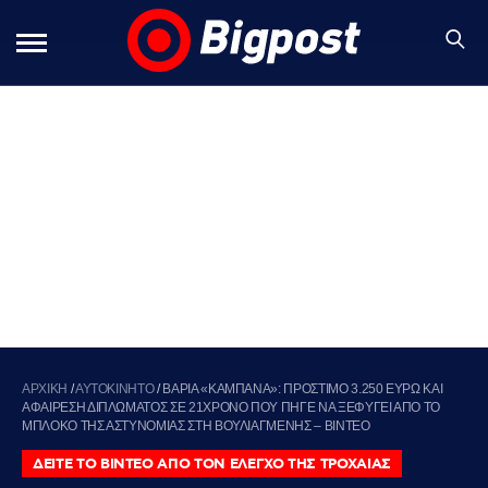
ΑΡΧΙΚΗ
/
ΑΥΤΟΚΙΝΗΤΟ
/
ΒΑΡΙΑ «ΚΑΜΠΑΝΑ»: ΠΡΟΣΤΙΜΟ 3.250 ΕΥΡΩ ΚΑΙ
ΑΦΑΙΡΕΣΗ ΔΙΠΛΩΜΑΤΟΣ ΣΕ 21ΧΡΟΝΟ ΠΟΥ ΠΗΓΕ ΝΑ ΞΕΦΥΓΕΙ ΑΠΟ ΤΟ
ΜΠΛΟΚΟ ΤΗΣ ΑΣΤΥΝΟΜΙΑΣ ΣΤΗ ΒΟΥΛΙΑΓΜΕΝΗΣ – ΒΙΝΤΕΟ
ΔΕΙΤΕ ΤΟ ΒΙΝΤΕΟ ΑΠΟ ΤΟΝ ΕΛΕΓΧΟ ΤΗΣ ΤΡΟΧΑΙΑΣ