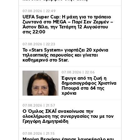
07.08.2026 | 22:49
UEFA Super Cup: Η μάχη για το τρόπαιο
ζωντανά στο MEGA – Παρί Σεν Ζερμέν –
Άστον Βίλα, την Τετάρτη 12 Αυγούστου
στις 22:00
07.08.2026 | 22:23
Το «Stars System» γιορτάζει 20 χρόνια
τηλεοπτικής παρουσίας και γίνεται
καθημερινό στο Star.
07.08.2026 | 22:06
Έφυγε από τη ζωή η
δημοσιογράφος Χριστίνα
Πιτουρά στα 64 της
χρόνια
07.08.2026 | 21:57
Ο Όμιλος ΣΚΑΪ ανακοίνωσε την
ολοκλήρωση της συνεργασίας του με τον
Γρηγόρη Δημητριάδη
07.08.2026 | 21:15
Μαρίνα Βερνίκου έπιασε λαγοκέφαλο και