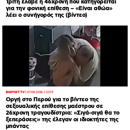
Τρίτη έλαβε η 46χρονη που κατηγορείται
για την φονική επίθεση – «Είναι αθώα»
λέει ο συνήγορός της (βίντεο)
BIGPOST TV
|
07.08.2026 | 12:59
Οργή στο Περού για το βίντεο της
σεξουαλικής επίθεσης μαέστρου σε
26χρονη τραγουδίστρια: «Σιγά-σιγά θα το
ξεπεράσεις» της έλεγαν οι ιδιοκτήτες της
μπάντας