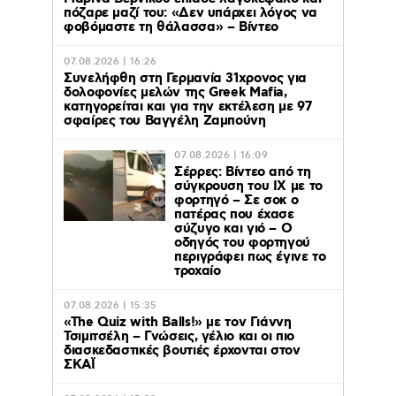
πόζαρε μαζί του: «Δεν υπάρχει λόγος να
φοβόμαστε τη θάλασσα» – Βίντεο
07.08.2026 | 16:26
Συνελήφθη στη Γερμανία 31χρονος για
δολοφονίες μελών της Greek Mafia,
κατηγορείται και για την εκτέλεση με 97
σφαίρες του Βαγγέλη Ζαμπούνη
07.08.2026 | 16:09
Σέρρες: Βίντεο από τη
σύγκρουση του ΙΧ με το
φορτηγό – Σε σοκ ο
πατέρας που έχασε
σύζυγο και γιό – Ο
οδηγός του φορτηγού
περιγράφει πως έγινε το
τροχαίο
07.08.2026 | 15:35
«The Quiz with Balls!» με τον Γιάννη
Τσιμιτσέλη – Γνώσεις, γέλιο και οι πιο
διασκεδαστικές βουτιές έρχονται στον
ΣΚΑΪ