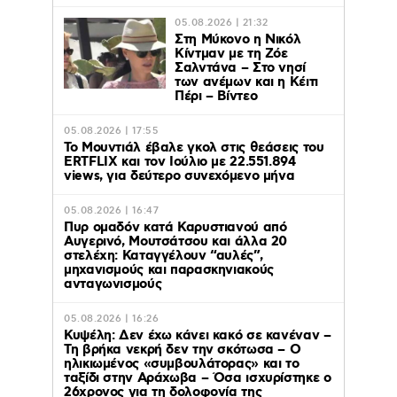
05.08.2026 | 21:32
Στη Μύκονο η Νικόλ
Κίντμαν με τη Ζόε
Σαλντάνα – Στο νησί
των ανέμων και η Κέιτι
Πέρι – Βίντεο
05.08.2026 | 17:55
Το Μουντιάλ έβαλε γκολ στις θεάσεις του
ERTFLIX και τον Ιούλιο με 22.551.894
views, για δεύτερο συνεχόμενο μήνα
05.08.2026 | 16:47
Πυρ ομαδόν κατά Καρυστιανού από
Αυγερινό, Μουτσάτσου και άλλα 20
στελέχη: Καταγγέλουν “αυλές”,
μηχανισμούς και παρασκηνιακούς
ανταγωνισμούς
05.08.2026 | 16:26
Κυψέλη: Δεν έχω κάνει κακό σε κανέναν –
Τη βρήκα νεκρή δεν την σκότωσα – Ο
ηλικιωμένος «συμβουλάτορας» και το
ταξίδι στην Αράχωβα – Όσα ισχυρίστηκε ο
26χρονος για τη δολοφονία της