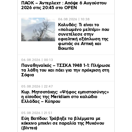
ΠΑΟΚ – Άντερλεχτ : Απόψε 6 Αυγούστου
2026 στις 20:45 στο ΟΡΕΝ
06.08.2026 | 10:38
Κολυδάς: Τι είναι το
«πολωμένο μελτέμι» που
συνετέλεσε στην
εφιαλτική εξάπλωση της
φωτιάς σε Αττική και
Βοιωτία
06.08.2026 | 00:13
Παναθηναϊκός – ΤΣΣΚΑ 1948 1-1: Πλήρωσε
τα λάθη του και πάει για την πρόκριση στη
Σόφια
05.08.2026 | 22:47
Κυρ. Μητσοτάκης: «Ψήφος εμπιστοσύνης»
η είσοδος της Meridiam στο καλώδιο
Ελλάδας – Κύπρου
05.08.2026 | 21:51
Εύη Βατίδου: Τράβηξε τα βλέμματα με
κόκκινο μπικίνι σε παραλία της Μυκόνου
(βίντεο)