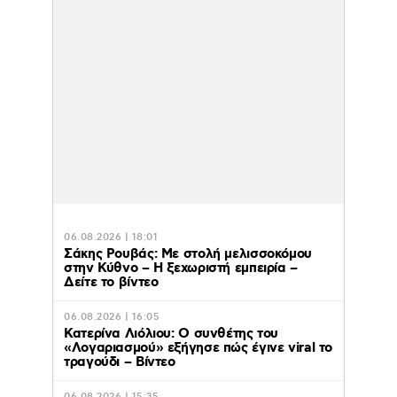
06.08.2026 | 18:01
Σάκης Ρουβάς: Με στολή μελισσοκόμου
στην Κύθνο – Η ξεχωριστή εμπειρία –
Δείτε το βίντεο
06.08.2026 | 16:05
Κατερίνα Λιόλιου: Ο συνθέτης του
«Λογαριασμού» εξήγησε πώς έγινε viral το
τραγούδι – Βίντεο