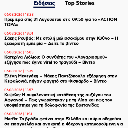
Ειδήσεις
Top Stories
06.08.2026 | 18:38
Πρεμιέρα στις 31 Αυγούστου στις 09:50 για το «ACTION
ΤΩΡΑ»
06.08.2026 | 18:01
Σάκης Ρουβάς: Με στολή μελισσοκόμου στην Κύθνο – Η
ξεχωριστή εμπειρία – Δείτε το βίντεο
06.08.2026 | 16:05
Κατερίνα Λιόλιου: Ο συνθέτης του «Λογαριασμού»
εξήγησε πώς έγινε viral το τραγούδι – Βίντεο
06.08.2026 | 15:35
Ελένη Μενεγάκη – Μάκης Παντζόπουλο εξόρμηση στην
Κεφαλονιά, πήγαν φαγητό στο Φισκάρδο – Βίντεο
06.08.2026 | 13:57
Κυψέλη: Η συγκλονιστική κατάθεση της συζύγου του
Αφγανού – Πως γνωρίστηκαν με τη Λίσα και πως τον
υποψιάστηκε για τη δολοφονία της Βρετανίδας
06.08.2026 | 11:31
Marfin: Το βράδυ φτάνει στην Ελλάδα και αύριο οδηγείται
σε εισαγγελέα και ανακριτή η 46χρονη κατηγορούμενη για