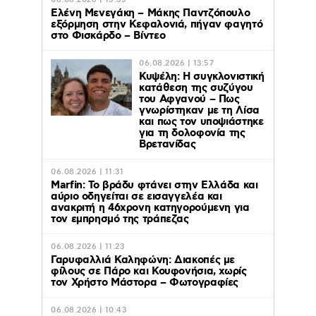
06.08.2026 | 15:35
Ελένη Μενεγάκη – Μάκης Παντζόπουλο
εξόρμηση στην Κεφαλονιά, πήγαν φαγητό
στο Φισκάρδο – Βίντεο
06.08.2026 | 13:57
Κυψέλη: Η συγκλονιστική
κατάθεση της συζύγου
του Αφγανού – Πως
γνωρίστηκαν με τη Λίσα
και πως τον υποψιάστηκε
για τη δολοφονία της
Βρετανίδας
06.08.2026 | 11:31
Marfin: Το βράδυ φτάνει στην Ελλάδα και
αύριο οδηγείται σε εισαγγελέα και
ανακριτή η 46χρονη κατηγορούμενη για
τον εμπρησμό της τράπεζας
06.08.2026 | 11:23
Γαρυφαλλιά Καληφώνη: Διακοπές με
φίλους σε Πάρο και Κουφονήσια, χωρίς
τον Χρήστο Μάστορα – Φωτογραφίες
06.08.2026 | 10:43