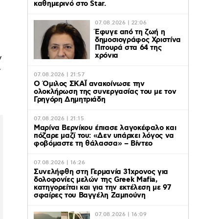
καθημερινό στο Star.
07.08.2026 | 22:06
Έφυγε από τη ζωή η
δημοσιογράφος Χριστίνα
Πιτουρά στα 64 της
χρόνια
ν
ν
07.08.2026 | 21:57
Ο Όμιλος ΣΚΑΪ ανακοίνωσε την
ολοκλήρωση της συνεργασίας του με τον
Γρηγόρη Δημητριάδη
07.08.2026 | 21:15
Μαρίνα Βερνίκου έπιασε λαγοκέφαλο και
πόζαρε μαζί του: «Δεν υπάρχει λόγος να
φοβόμαστε τη θάλασσα» – Βίντεο
07.08.2026 | 16:26
Συνελήφθη στη Γερμανία 31χρονος για
δολοφονίες μελών της Greek Mafia,
κατηγορείται και για την εκτέλεση με 97
σφαίρες του Βαγγέλη Ζαμπούνη
07.08.2026 | 16:09