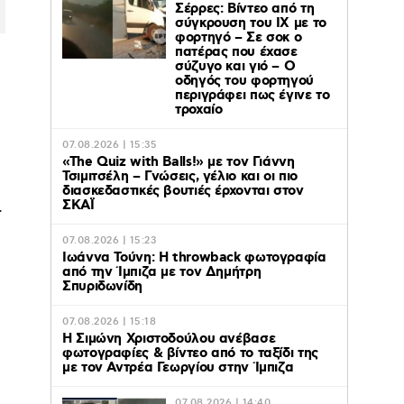
Σέρρες: Βίντεο από τη
σύγκρουση του ΙΧ με το
φορτηγό – Σε σοκ ο
πατέρας που έχασε
σύζυγο και γιό – Ο
οδηγός του φορτηγού
περιγράφει πως έγινε το
τροχαίο
07.08.2026 | 15:35
«The Quiz with Balls!» με τον Γιάννη
Τσιμιτσέλη – Γνώσεις, γέλιο και οι πιο
διασκεδαστικές βουτιές έρχονται στον
.
ΣΚΑΪ
07.08.2026 | 15:23
Ιωάννα Τούνη: Η throwback φωτογραφία
από την Ίμπιζα με τον Δημήτρη
Σπυριδωνίδη
07.08.2026 | 15:18
Η Σιμώνη Χριστοδούλου ανέβασε
φωτογραφίες & βίντεο από το ταξίδι της
με τον Αντρέα Γεωργίου στην Ίμπιζα
07.08.2026 | 14:40