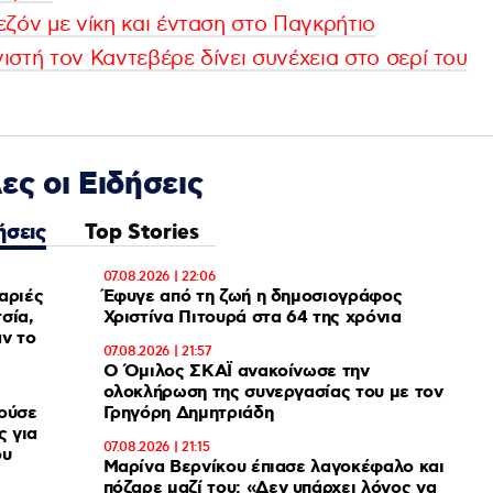
ζόν με νίκη και ένταση στο Παγκρήτιο
στή τον Καντεβέρε δίνει συνέχεια στο σερί του
ες οι Ειδήσεις
ήσεις
Top Stories
07.08.2026 | 22:06
αριές
Έφυγε από τη ζωή η δημοσιογράφος
σία,
Χριστίνα Πιτουρά στα 64 της χρόνια
07.08.2026 | 21:57
Ο Όμιλος ΣΚΑΪ ανακοίνωσε την
ολοκλήρωση της συνεργασίας του με τον
τούσε
Γρηγόρη Δημητριάδη
ς για
07.08.2026 | 21:15
ου
Μαρίνα Βερνίκου έπιασε λαγοκέφαλο και
πόζαρε μαζί του: «Δεν υπάρχει λόγος να