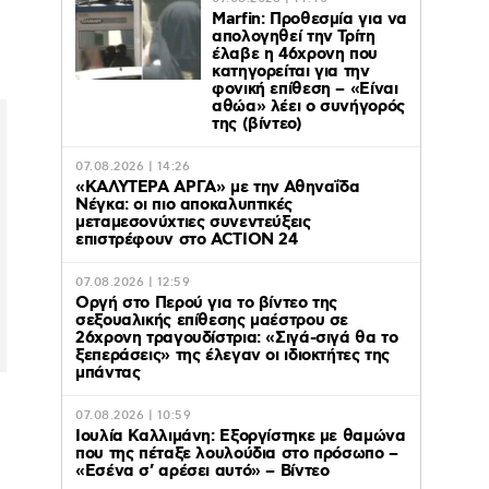
Marfin: Προθεσμία για να
απολογηθεί την Τρίτη
έλαβε η 46χρονη που
κατηγορείται για την
φονική επίθεση – «Είναι
αθώα» λέει ο συνήγορός
της (βίντεο)
07.08.2026 | 14:26
«ΚΑΛΥΤΕΡΑ ΑΡΓΑ» με την Αθηναΐδα
Νέγκα: οι πιο αποκαλυπτικές
μεταμεσονύχτιες συνεντεύξεις
επιστρέφουν στο ACTION 24
07.08.2026 | 12:59
Οργή στο Περού για το βίντεο της
σεξουαλικής επίθεσης μαέστρου σε
26χρονη τραγουδίστρια: «Σιγά-σιγά θα το
ξεπεράσεις» της έλεγαν οι ιδιοκτήτες της
μπάντας
07.08.2026 | 10:59
Ιουλία Καλλιμάνη: Εξοργίστηκε με θαμώνα
που της πέταξε λουλούδια στο πρόσωπο –
«Εσένα σ’ αρέσει αυτό» – Βίντεο