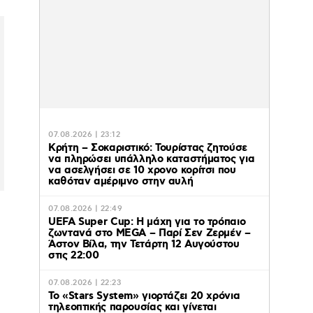
07.08.2026 | 23:12
Κρήτη – Σοκαριστικό: Τουρίστας ζητούσε
να πληρώσει υπάλληλο καταστήματος για
να ασελγήσει σε 10 χρονο κορίτσι που
καθόταν αμέριμνο στην αυλή
07.08.2026 | 22:49
UEFA Super Cup: Η μάχη για το τρόπαιο
ζωντανά στο MEGA – Παρί Σεν Ζερμέν –
Άστον Βίλα, την Τετάρτη 12 Αυγούστου
στις 22:00
07.08.2026 | 22:23
Το «Stars System» γιορτάζει 20 χρόνια
τηλεοπτικής παρουσίας και γίνεται