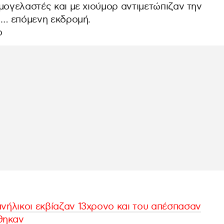
μογελαστές και με χιούμορ αντιμετώπιζαν την
 … επόμενη εκδρομή.
ο
ανήλικοι εκβίαζαν 13χρονο και του απέσπασαν
θηκαν