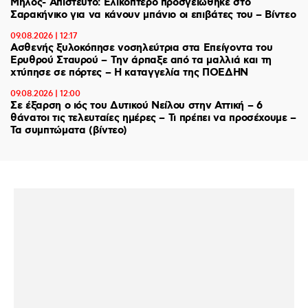
Μήλος- Απίστευτο: Ελικόπτερο προσγειώθηκε στο
Σαρακήνικο για να κάνουν μπάνιο οι επιβάτες του – Βίντεο
09.08.2026 | 12:17
Ασθενής ξυλοκόπησε νοσηλεύτρια στα Επείγοντα του
Ερυθρού Σταυρού – Tην άρπαξε από τα μαλλιά και τη
χτύπησε σε πόρτες – Η καταγγελία της ΠΟΕΔΗΝ
09.08.2026 | 12:00
Σε έξαρση ο ιός του Δυτικού Νείλου στην Αττική – 6
θάνατοι τις τελευταίες ημέρες – Τι πρέπει να προσέχουμε –
Τα συμπτώματα (βίντεο)