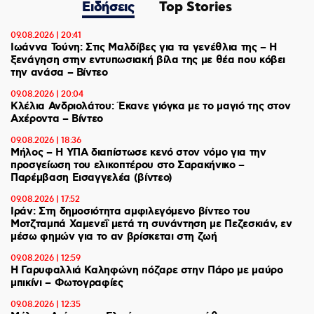
Ειδήσεις
Top Stories
09.08.2026 | 20:41
Ιωάννα Τούνη: Στις Μαλδίβες για τα γενέθλια της – H
ξενάγηση στην εντυπωσιακή βίλα της με θέα που κόβει
την ανάσα – Βίντεο
09.08.2026 | 20:04
Κλέλια Ανδριολάτου: Έκανε γιόγκα με το μαγιό της στον
Αχέροντα – Βίντεο
09.08.2026 | 18:36
Μήλος – Η ΥΠΑ διαπίστωσε κενό στον νόμο για την
προσγείωση του ελικοπτέρου στο Σαρακήνικο –
Παρέμβαση Εισαγγελέα (βίντεο)
09.08.2026 | 17:52
Ιράν: Στη δημοσιότητα αμφιλεγόμενο βίντεο του
Μοτζταμπά Χαμενεΐ μετά τη συνάντηση με Πεζεσκιάν, εν
μέσω φημών για το αν βρίσκεται στη ζωή
09.08.2026 | 12:59
Η Γαρυφαλλιά Καληφώνη πόζαρε στην Πάρο με μαύρο
μπικίνι – Φωτογραφίες
09.08.2026 | 12:35