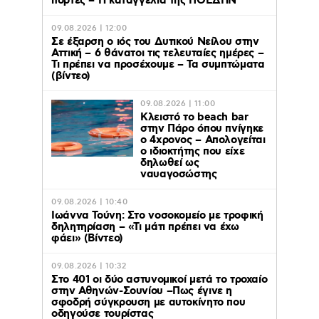
πόρτες – Η καταγγελία της ΠΟΕΔΗΝ
09.08.2026 | 12:00
Σε έξαρση ο ιός του Δυτικού Νείλου στην
Αττική – 6 θάνατοι τις τελευταίες ημέρες –
Τι πρέπει να προσέχουμε – Τα συμπτώματα
(βίντεο)
09.08.2026 | 11:00
Κλειστό το beach bar
στην Πάρο όπου πνίγηκε
ο 4χρονος – Απολογείται
ο ιδιοκτήτης που είχε
δηλωθεί ως
ναυαγοσώστης
09.08.2026 | 10:40
Ιωάννα Τούνη: Στο νοσοκομείο με τροφική
δηλητηρίαση – «Τι μάτι πρέπει να έχω
φάει» (Βίντεο)
09.08.2026 | 10:32
Στο 401 οι δύο αστυνομικοί μετά το τροχαίο
στην Αθηνών-Σουνίου –Πως έγινε η
σφοδρή σύγκρουση με αυτοκίνητο που
οδηγούσε τουρίστας