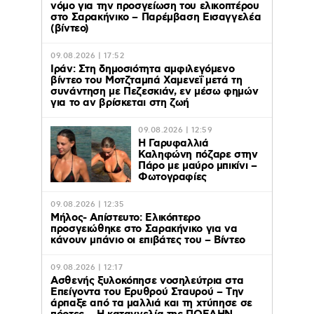
νόμο για την προσγείωση του ελικοπτέρου
στο Σαρακήνικο – Παρέμβαση Εισαγγελέα
(βίντεο)
09.08.2026 | 17:52
Ιράν: Στη δημοσιότητα αμφιλεγόμενο
βίντεο του Μοτζταμπά Χαμενεΐ μετά τη
συνάντηση με Πεζεσκιάν, εν μέσω φημών
για το αν βρίσκεται στη ζωή
09.08.2026 | 12:59
Η Γαρυφαλλιά
Καληφώνη πόζαρε στην
Πάρο με μαύρο μπικίνι –
Φωτογραφίες
09.08.2026 | 12:35
Μήλος- Απίστευτο: Ελικόπτερο
προσγειώθηκε στο Σαρακήνικο για να
κάνουν μπάνιο οι επιβάτες του – Βίντεο
09.08.2026 | 12:17
Ασθενής ξυλοκόπησε νοσηλεύτρια στα
Επείγοντα του Ερυθρού Σταυρού – Tην
άρπαξε από τα μαλλιά και τη χτύπησε σε