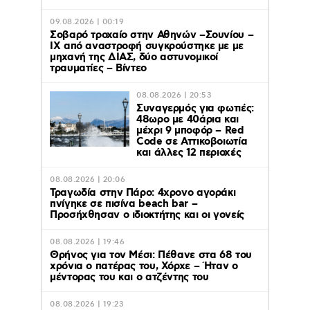
09.08.2026 | 00:19
Σοβαρό τροχαίο στην Αθηνών –Σουνίου –
ΙΧ από αναστροφή συγκρούστηκε με με
μηχανή της ΔΙΑΣ, δύο αστυνομικοί
τραυματίες – Βίντεο
08.08.2026 | 20:53
Συναγερμός για φωτιές:
48ωρο με 40άρια και
μέχρι 9 μποφόρ – Red
Code σε Αττικοβοιωτία
και άλλες 12 περιοχές
08.08.2026 | 20:06
Τραγωδία στην Πάρο: 4χρονο αγοράκι
πνίγηκε σε πισίνα beach bar –
Προσήχθησαν ο ιδιοκτήτης και οι γονείς
08.08.2026 | 19:46
Θρήνος για τον Μέσι: Πέθανε στα 68 του
χρόνια ο πατέρας του, Χόρχε – Ήταν ο
μέντορας του και ο ατζέντης του
08.08.2026 | 19:23