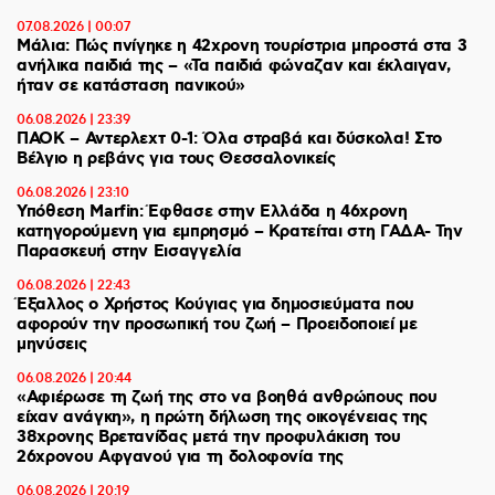
07.08.2026 | 00:07
Μάλια: Πώς πνίγηκε η 42χρονη τουρίστρια μπροστά στα 3
ανήλικα παιδιά της – «Τα παιδιά φώναζαν και έκλαιγαν,
ήταν σε κατάσταση πανικού»
06.08.2026 | 23:39
ΠΑΟΚ – Αντερλεχτ 0-1: Όλα στραβά και δύσκολα! Στο
Βέλγιο η ρεβάνς για τους Θεσσαλονικείς
06.08.2026 | 23:10
Υπόθεση Marfin: Έφθασε στην Ελλάδα η 46χρονη
κατηγορούμενη για εμπρησμό – Κρατείται στη ΓΑΔΑ- Την
Παρασκευή στην Εισαγγελία
06.08.2026 | 22:43
Έξαλλος ο Χρήστος Κούγιας για δημοσιεύματα που
αφορούν την προσωπική του ζωή – Προειδοποιεί με
μηνύσεις
06.08.2026 | 20:44
«Αφιέρωσε τη ζωή της στο να βοηθά ανθρώπους που
είχαν ανάγκη», η πρώτη δήλωση της οικογένειας της
38χρονης Βρετανίδας μετά την προφυλάκιση του
26χρονου Αφγανού για τη δολοφονία της
06.08.2026 | 20:19