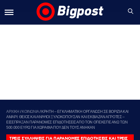
ΑΡΧΙΚΗ
/
ΚΟΙΝΩΝΙΑ
/
ΚΡΗΤΗ – ΕΓΚΛΗΜΑΤΙΚΗ ΟΡΓΑΝΩΣΗ ΣΕ ΒΟΡΙΖΙΑ ΚΑΙ
ΑΜΑΡΙ: ΘΕΙΟΣ ΚΑΙ ΑΝΙΨΙΟΙ ΞΥΛΟΚΟΠΟΥΣΑΝ ΚΑΙ ΕΚΒΙΑΖΑΝ ΑΓΡΟΤΕΣ –
ΕΙΣΕΠΡΑΞΑΝ ΠΑΡΑΝΟΜΕΣ ΕΠΙΔΟΤΗΣΕΙΣ ΑΠΟ ΤΟΝ ΟΠΕΚΕΠΕ ΑΝΩ ΤΩΝ
500.000 ΕΥΡΩ ΓΙΑ ΧΩΡΑΦΙΑ ΠΟΥ ΔΕΝ ΤΟΥΣ ΑΝΗΚΑΝ
ΤΡΕΙΣ ΣΥΛΛΗΨΕΙΣ ΓΙΑ ΠΑΡΑΝΟΜΕΣ ΕΠΙΔΟΤΗΣΕΙΣ ΚΑΙ ΤΡΕΙΣ