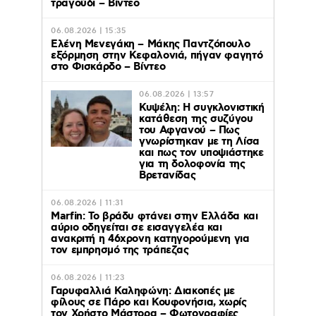
τραγούδι – Βίντεο
06.08.2026 | 15:35
Ελένη Μενεγάκη – Μάκης Παντζόπουλο
εξόρμηση στην Κεφαλονιά, πήγαν φαγητό
στο Φισκάρδο – Βίντεο
06.08.2026 | 13:57
Κυψέλη: Η συγκλονιστική
κατάθεση της συζύγου
του Αφγανού – Πως
γνωρίστηκαν με τη Λίσα
και πως τον υποψιάστηκε
για τη δολοφονία της
Βρετανίδας
06.08.2026 | 11:31
Marfin: Το βράδυ φτάνει στην Ελλάδα και
αύριο οδηγείται σε εισαγγελέα και
ανακριτή η 46χρονη κατηγορούμενη για
τον εμπρησμό της τράπεζας
06.08.2026 | 11:23
Γαρυφαλλιά Καληφώνη: Διακοπές με
φίλους σε Πάρο και Κουφονήσια, χωρίς
τον Χρήστο Μάστορα – Φωτογραφίες