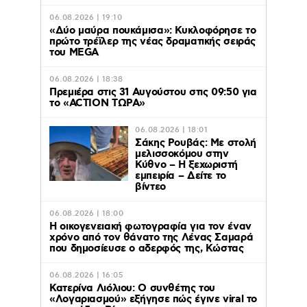
06.08.2026 | 19:10
«Δύο μαύρα πουκάμισα»: Κυκλοφόρησε το
πρώτο τρέϊλερ της νέας δραματικής σειράς
του MEGA
06.08.2026 | 18:38
Πρεμιέρα στις 31 Αυγούστου στις 09:50 για
το «ACTION ΤΩΡΑ»
06.08.2026 | 18:01
Σάκης Ρουβάς: Με στολή
μελισσοκόμου στην
Κύθνο – Η ξεχωριστή
εμπειρία – Δείτε το
βίντεο
06.08.2026 | 18:00
Η οικογενειακή φωτογραφία για τον έναν
χρόνο από τον θάνατο της Λένας Σαμαρά
που δημοσίευσε ο αδερφός της, Κώστας
06.08.2026 | 16:05
Κατερίνα Λιόλιου: Ο συνθέτης του
«Λογαριασμού» εξήγησε πώς έγινε viral το