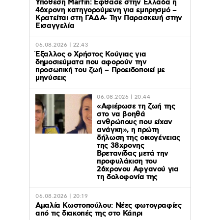
Υπόθεση Marfin: Έφθασε στην Ελλάδα η
46χρονη κατηγορούμενη για εμπρησμό –
Κρατείται στη ΓΑΔΑ- Την Παρασκευή στην
Εισαγγελία
06.08.2026 | 22:43
Έξαλλος ο Χρήστος Κούγιας για
δημοσιεύματα που αφορούν την
προσωπική του ζωή – Προειδοποιεί με
μηνύσεις
06.08.2026 | 20:44
«Αφιέρωσε τη ζωή της
στο να βοηθά
ανθρώπους που είχαν
ανάγκη», η πρώτη
δήλωση της οικογένειας
της 38χρονης
Βρετανίδας μετά την
προφυλάκιση του
26χρονου Αφγανού για
τη δολοφονία της
06.08.2026 | 20:19
Αμαλία Κωστοπούλου: Νέες φωτογραφίες
από τις διακοπές της στο Κάπρι