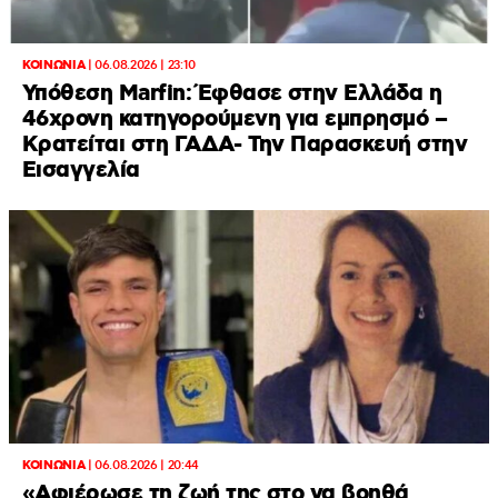
ΚΟΙΝΩΝΙΑ
|
06.08.2026 | 23:10
Υπόθεση Marfin: Έφθασε στην Ελλάδα η
46χρονη κατηγορούμενη για εμπρησμό –
Κρατείται στη ΓΑΔΑ- Την Παρασκευή στην
Εισαγγελία
ΚΟΙΝΩΝΙΑ
|
06.08.2026 | 20:44
«Αφιέρωσε τη ζωή της στο να βοηθά