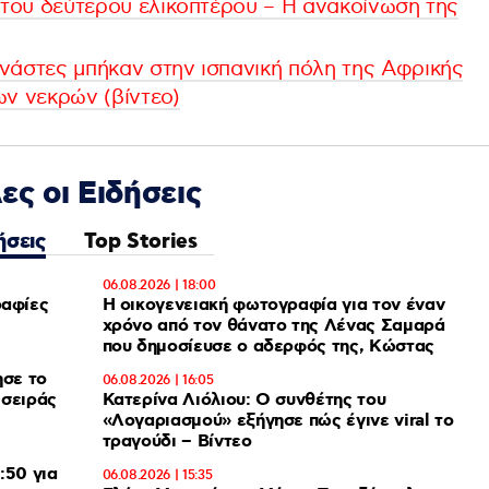
ς του δεύτερου ελικοπτέρου – Η ανακοίνωση της
νάστες μπήκαν στην ισπανική πόλη της Αφρικής
ων νεκρών (βίντεο)
ες οι Ειδήσεις
ήσεις
Top Stories
06.08.2026 | 18:00
Η οικογενειακή φωτογραφία για τον έναν
χρόνο από τον θάνατο της Λένας Σαμαρά
που δημοσίευσε ο αδερφός της, Κώστας
ησε το
06.08.2026 | 16:05
 σειράς
Κατερίνα Λιόλιου: Ο συνθέτης του
«Λογαριασμού» εξήγησε πώς έγινε viral το
τραγούδι – Βίντεο
:50 για
06.08.2026 | 15:35