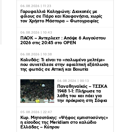
06.08.2026 | 11:23
Γαρυφαλλιά Καληφώνη: Διακοπές με
φίλους σε Πάρο και Κουφονήσια, χωρίς
τον Χρήστο Μάστορα – Φωτογραφίες
06.08.2026 | 10:43
ΠΑΟΚ – Άντερλεχτ : Απόψε 6 Αυγούστου
2026 στις 20:45 στο ΟΡΕΝ
06.08.2026 | 10:38
Κολυδάς: Τι είναι το «πολωμένο μελτέμι»
που συνετέλεσε στην εφιαλτική εξάπλωση
της φωτιάς σε Αττική και Βοιωτία
06.08.2026 | 00:13
Παναθηναϊκός – ΤΣΣΚΑ
1948 1-1: Πλήρωσε τα
λάθη του και πάει για
την πρόκριση στη Σόφια
05.08.2026 | 22:47
Κυρ. Μητσοτάκης: «Ψήφος εμπιστοσύνης»
η είσοδος της Meridiam στο καλώδιο
Ελλάδας – Κύπρου