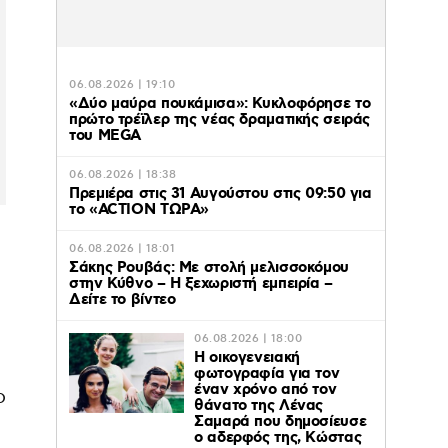
06.08.2026 | 19:10
«Δύο μαύρα πουκάμισα»: Κυκλοφόρησε το
πρώτο τρέϊλερ της νέας δραματικής σειράς
του MEGA
06.08.2026 | 18:38
Πρεμιέρα στις 31 Αυγούστου στις 09:50 για
το «ACTION ΤΩΡΑ»
06.08.2026 | 18:01
Σάκης Ρουβάς: Με στολή μελισσοκόμου
στην Κύθνο – Η ξεχωριστή εμπειρία –
Δείτε το βίντεο
06.08.2026 | 18:00
Η οικογενειακή
φωτογραφία για τον
έναν χρόνο από τον
ο
θάνατο της Λένας
Σαμαρά που δημοσίευσε
ο αδερφός της, Κώστας