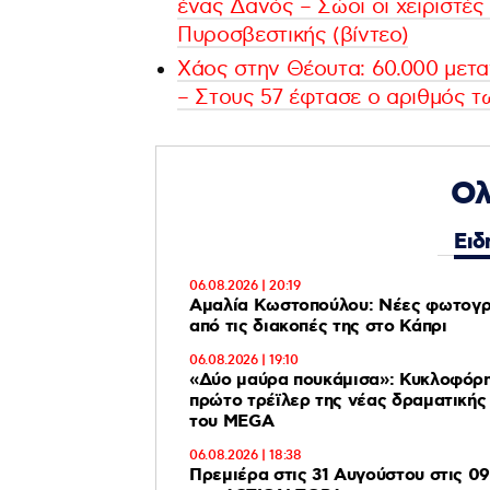
ένας Δανός – Σώοι οι χειριστέ
Πυροσβεστικής (βίντεο)
Xάος στην Θέουτα: 60.000 μετα
– Στους 57 έφτασε ο αριθμός τ
Ολ
Ειδ
06.08.2026 | 20:19
Αμαλία Κωστοπούλου: Νέες φωτογραφίες
από τις διακοπές της στο Κάπρι
06.08.2026 | 19:10
«Δύο μαύρα πουκάμισα»: Κυκλοφόρ
πρώτο τρέϊλερ της νέας δραματικής
του MEGA
06.08.2026 | 18:38
Πρεμιέρα στις 31 Αυγούστου στις 09