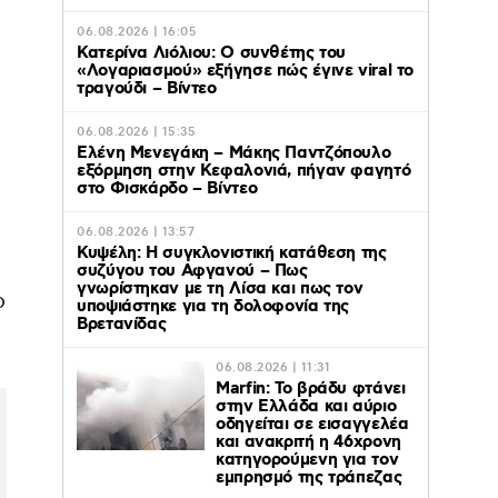
06.08.2026 | 16:05
Κατερίνα Λιόλιου: Ο συνθέτης του
«Λογαριασμού» εξήγησε πώς έγινε viral το
τραγούδι – Βίντεο
06.08.2026 | 15:35
Ελένη Μενεγάκη – Μάκης Παντζόπουλο
εξόρμηση στην Κεφαλονιά, πήγαν φαγητό
στο Φισκάρδο – Βίντεο
06.08.2026 | 13:57
Κυψέλη: Η συγκλονιστική κατάθεση της
συζύγου του Αφγανού – Πως
γνωρίστηκαν με τη Λίσα και πως τον
ο
υποψιάστηκε για τη δολοφονία της
Βρετανίδας
06.08.2026 | 11:31
Marfin: Το βράδυ φτάνει
στην Ελλάδα και αύριο
οδηγείται σε εισαγγελέα
και ανακριτή η 46χρονη
κατηγορούμενη για τον
εμπρησμό της τράπεζας