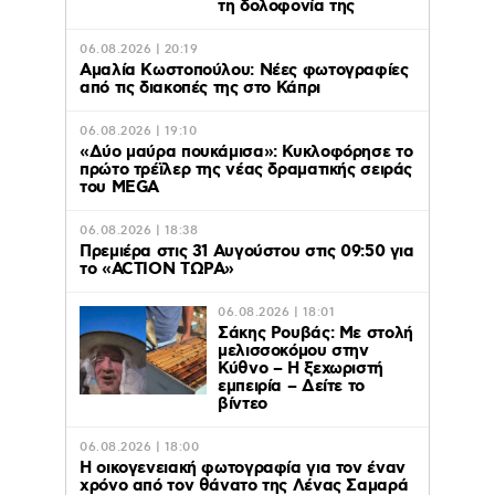
τη δολοφονία της
06.08.2026 | 20:19
Αμαλία Κωστοπούλου: Νέες φωτογραφίες
από τις διακοπές της στο Κάπρι
06.08.2026 | 19:10
«Δύο μαύρα πουκάμισα»: Κυκλοφόρησε το
πρώτο τρέϊλερ της νέας δραματικής σειράς
του MEGA
06.08.2026 | 18:38
Πρεμιέρα στις 31 Αυγούστου στις 09:50 για
το «ACTION ΤΩΡΑ»
06.08.2026 | 18:01
Σάκης Ρουβάς: Με στολή
μελισσοκόμου στην
Κύθνο – Η ξεχωριστή
εμπειρία – Δείτε το
βίντεο
06.08.2026 | 18:00
Η οικογενειακή φωτογραφία για τον έναν
χρόνο από τον θάνατο της Λένας Σαμαρά