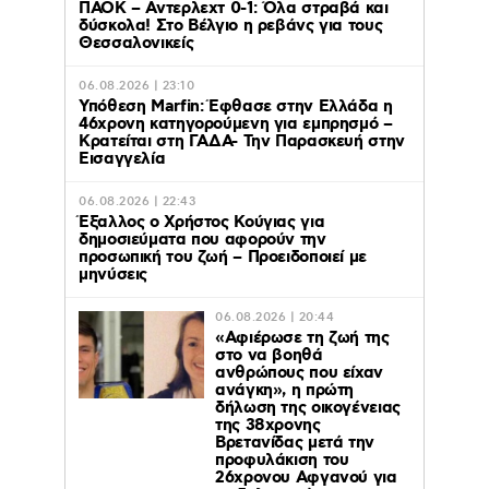
ΠΑΟΚ – Αντερλεχτ 0-1: Όλα στραβά και
δύσκολα! Στο Βέλγιο η ρεβάνς για τους
Θεσσαλονικείς
06.08.2026 | 23:10
Υπόθεση Marfin: Έφθασε στην Ελλάδα η
46χρονη κατηγορούμενη για εμπρησμό –
Κρατείται στη ΓΑΔΑ- Την Παρασκευή στην
Εισαγγελία
06.08.2026 | 22:43
Έξαλλος ο Χρήστος Κούγιας για
δημοσιεύματα που αφορούν την
προσωπική του ζωή – Προειδοποιεί με
μηνύσεις
06.08.2026 | 20:44
«Αφιέρωσε τη ζωή της
στο να βοηθά
ανθρώπους που είχαν
ανάγκη», η πρώτη
δήλωση της οικογένειας
της 38χρονης
Βρετανίδας μετά την
προφυλάκιση του
26χρονου Αφγανού για