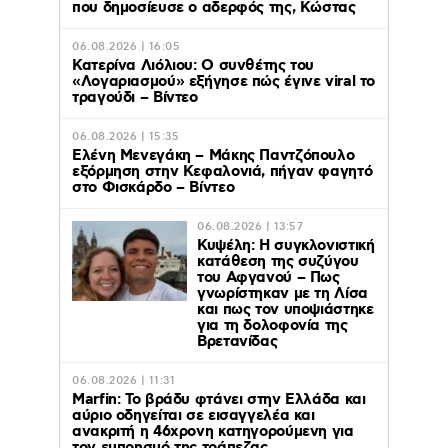
που δημοσίευσε ο αδερφός της, Κώστας
06.08.2026 | 16:05
Κατερίνα Λιόλιου: Ο συνθέτης του
«Λογαριασμού» εξήγησε πώς έγινε viral το
τραγούδι – Βίντεο
06.08.2026 | 15:35
Ελένη Μενεγάκη – Μάκης Παντζόπουλο
εξόρμηση στην Κεφαλονιά, πήγαν φαγητό
στο Φισκάρδο – Βίντεο
06.08.2026 | 13:57
Κυψέλη: Η συγκλονιστική
κατάθεση της συζύγου
του Αφγανού – Πως
γνωρίστηκαν με τη Λίσα
και πως τον υποψιάστηκε
για τη δολοφονία της
Βρετανίδας
06.08.2026 | 11:31
Marfin: Το βράδυ φτάνει στην Ελλάδα και
αύριο οδηγείται σε εισαγγελέα και
ανακριτή η 46χρονη κατηγορούμενη για
τον εμπρησμό της τράπεζας