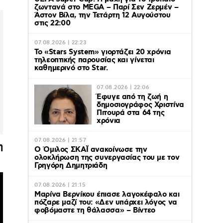
ζωντανά στο MEGA – Παρί Σεν Ζερμέν –
Άστον Βίλα, την Τετάρτη 12 Αυγούστου
στις 22:00
07.08.2026 | 22:23
Το «Stars System» γιορτάζει 20 χρόνια
τηλεοπτικής παρουσίας και γίνεται
καθημερινό στο Star.
07.08.2026 | 22:06
Έφυγε από τη ζωή η
δημοσιογράφος Χριστίνα
Πιτουρά στα 64 της
χρόνια
07.08.2026 | 21:57
η
Ο Όμιλος ΣΚΑΪ ανακοίνωσε την
ολοκλήρωση της συνεργασίας του με τον
Γρηγόρη Δημητριάδη
07.08.2026 | 21:15
Μαρίνα Βερνίκου έπιασε λαγοκέφαλο και
πόζαρε μαζί του: «Δεν υπάρχει λόγος να
φοβόμαστε τη θάλασσα» – Βίντεο