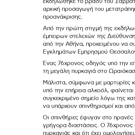
εκδηλώθηκε το βράδυ του Σαββάτ
αρχική προσαγωγή του μετατράπη
προανάκρισης.
Από την πρώτη στιγμή της εκδήλωσ
έμπειρων στελεχών της Διεύθυνσ
από την Αθήνα, προκειμένου να συ
Εγκλημάτων Εμπρησμού Θεσσαλονί
Ένας 76χρονος οδηγός υπό την ε
τη μεγάλη πυρκαγιά στο Ωραιόκα
Μάλιστα, σύμφωνα με μαρτυρίες κ
υπό την επήρεια αλκοόλ, φαίνεται
συγκεκριμένο σημείο λόγω της κατ
να υπάρχουν σπινθηρισμοί και από
Οι σπινθήρες έφυγαν στο πρανές 
γρήγορα διαστάσεις. Ο 76χρονος 
πυρκαγιάς και ότι έχει ομολογήσει