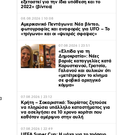
εξεταστεί για την ίδια υπόθεση και το
2022» (βίντεο)
08.08.2026 | 10:08
Αμερικανικό Πεντάγωνο: Νέα βίντεο,
φωτογραφίες και αναφορές για UFO – Το
«τρίγωνο» και οι «ψυχρές σφαίρες»
07.08.2026 | 23:51
«Ελπίδα για τη
Δημοκρατία»: Νέες
βαριές καταγγελίες κατά
Καρυστιανού, Γρατσία,
Γαλανού και αυλικών ότι
«μετέτρεψαν το κίνημα
σε φοβικό αρχηγικό
κόμμα»
α
07.08.2026 | 23:12
Κρήτη – Σοκαριστικό: Τουρίστας ζητούσε
να πληρώσει υπάλληλο καταστήματος για
να ασελγήσει σε 10 χρονο κορίτσι που
καθόταν αμέριμνο στην αυλή
07.08.2026 | 22:49
UEFA Super Cup: Η μάχη για το τρόπαιο