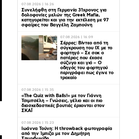
07.08.2026 | 16:26
Συνελήφθη στη Γερμανία 31χρονος για
δολοφονίες μελών της Greek Mafia,
κατηγορείται και για την εκτέλεση με 97
σφαίρες του Βαγγέλη Ζαμπούνη
07.08.2026 | 16:09
Σέρρες: Βίντεο από τη
σύγκρουση του ΙΧ με το
φορτηγό – Σε σοκ ο
πατέρας που έχασε
σύζυγο και γιό – Ο
οδηγός του φορτηγού
περιγράφει πως έγινε το
τροχαίο
07.08.2026 | 15:35
«The Quiz with Balls!» με τον Γιάννη
Τσιμιτσέλη – Γνώσεις, γέλιο και οι πιο
διασκεδαστικές βουτιές έρχονται στον
ς
ΣΚΑΪ
07.08.2026 | 15:23
Ιωάννα Τούνη: Η throwback φωτογραφία
από την Ίμπιζα με τον Δημήτρη
Σπυριδωνίδη