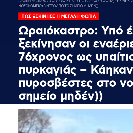
ΑΡΧΙΚΗ
/
ΚΟΙΝΩΝΙΑ
/
ΩΡΑΙΟΚΑΣΤΡΟ: ΥΠΟ ΕΛΕΓΧΟ Η ΦΩΤΙΑ, ΞΕΚΙΝΗΣΑΝ
ΝΟΣΟΚΟΜΕΙΟ (ΒΙΝΤΕΟ ΑΠΟ ΤΟ ΣΗΜΕΙΟ ΜΗΔΕΝ))
ΠΩΣ ΞΕΚΙΝΗΣΕ Η ΜΕΓΑΛΗ ΦΩΤΙΑ
Ωραιόκαστρο: Υπό έ
ξεκίνησαν οι εναέρι
76χρονος ως υπαίτι
πυρκαγιάς – Κάηκαν 
πυροσβέστες στο νο
σημείο μηδέν))