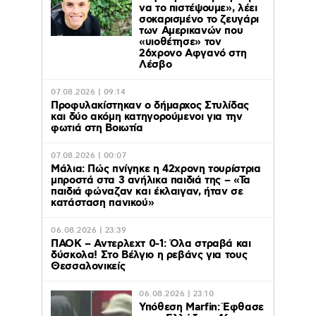
να το πιστέψουμε», λέει
σοκαρισμένο το ζευγάρι
των Αμερικανών που
«υιοθέτησε» τον
26χρονο Αφγανό στη
Λέσβο
07.08.2026 | 09:14
Προφυλακίστηκαν ο δήμαρχος Στυλίδας
και δύο ακόμη κατηγορούμενοι για την
φωτιά στη Βοιωτία
07.08.2026 | 00:07
Μάλια: Πώς πνίγηκε η 42χρονη τουρίστρια
μπροστά στα 3 ανήλικα παιδιά της – «Τα
παιδιά φώναζαν και έκλαιγαν, ήταν σε
κατάσταση πανικού»
06.08.2026 | 23:39
ΠΑΟΚ – Αντερλεχτ 0-1: Όλα στραβά και
δύσκολα! Στο Βέλγιο η ρεβάνς για τους
Θεσσαλονικείς
06.08.2026 | 23:10
Υπόθεση Marfin: Έφθασε