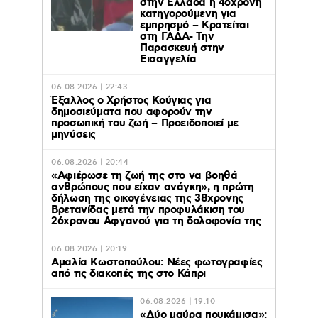
στην Ελλάδα η 46χρονη
κατηγορούμενη για
εμπρησμό – Κρατείται
στη ΓΑΔΑ- Την
Παρασκευή στην
Εισαγγελία
06.08.2026 | 22:43
Έξαλλος ο Χρήστος Κούγιας για
δημοσιεύματα που αφορούν την
προσωπική του ζωή – Προειδοποιεί με
μηνύσεις
06.08.2026 | 20:44
«Αφιέρωσε τη ζωή της στο να βοηθά
ανθρώπους που είχαν ανάγκη», η πρώτη
δήλωση της οικογένειας της 38χρονης
Βρετανίδας μετά την προφυλάκιση του
26χρονου Αφγανού για τη δολοφονία της
06.08.2026 | 20:19
Αμαλία Κωστοπούλου: Νέες φωτογραφίες
από τις διακοπές της στο Κάπρι
06.08.2026 | 19:10
«Δύο μαύρα πουκάμισα»: