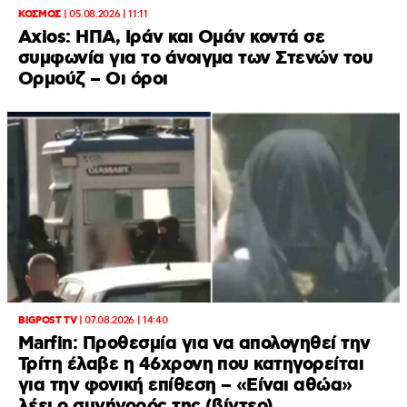
ΚΟΣΜΟΣ
|
05.08.2026 | 11:11
Axios: ΗΠΑ, Ιράν και Ομάν κοντά σε
συμφωνία για το άνοιγμα των Στενών του
Ορμούζ – Οι όροι
BIGPOST TV
|
07.08.2026 | 14:40
Marfin: Προθεσμία για να απολογηθεί την
Τρίτη έλαβε η 46χρονη που κατηγορείται
για την φονική επίθεση – «Είναι αθώα»
λέει ο συνήγορός της (βίντεο)