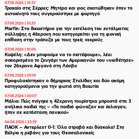
07.08.2026 | 10:37
Τροχαίο στις Σέρρες: Μητέρα και γιος σκοτώθηκαν όταν το
αυτοκίνητό τους συγκρούστηκε με φορτηγό
07.08.2026 | 10:25
Marfin: Στα δικαστήρια για την εκτέλεση του εντάλματος
σύλληψης η 46χρονη που κατηγορείται για τη φονική
επίθεση στην τράπεζα με τους τρείς νεκρούς
07.08.2026 | 10:05
Κυψέλη: «Δεν μπορούμε να το πιστέψουμε», λέει
σοκαρισμένο το ζευγάρι των Αμερικανών που «υιοθέτησε»
τον 26χρονο Αφγανό στη Λέσβο
07.08.2026 | 09:14
Προφυλακίστηκαν ο δήμαρχος Στυλίδας και δύο ακόμη
κατηγορούμενοι για την φωτιά στη Βοιωτία
07.08.2026 | 00:07
Μάλια: Πώς πνίγηκε η 42χρονη τουρίστρια μπροστά στα 3
ανήλικα παιδιά της – «Τα παιδιά φώναζαν και έκλαιγαν,
ήταν σε κατάσταση πανικού»
06.08.2026 | 23:39
ΠΑΟΚ – Αντερλεχτ 0-1: Όλα στραβά και δύσκολα! Στο
Βέλγιο η ρεβάνς για τους Θεσσαλονικείς