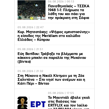
06.08.2026 | 00:13
Παναθηναϊκός – ΤΣΣΚΑ
1948 1-1: Πλήρωσε τα
λάθη του και πάει για
την πρόκριση στη Σόφια
05.08.2026 | 22:47
Κυρ. Μητσοτάκης: «Ψήφος εμπιστοσύνης»
η είσοδος της Meridiam στο καλώδιο
Ελλάδας – Κύπρου
05.08.2026 | 21:51
Εύη Βατίδου: Τράβηξε τα βλέμματα με
κόκκινο μπικίνι σε παραλία της Μυκόνου
(βίντεο)
05.08.2026 | 21:32
Στη Μύκονο η Νικόλ Κίντμαν με τη Ζόε
Σαλντάνα – Στο νησί των ανέμων και η
Κέιτι Πέρι – Βίντεο
05.08.2026 | 17:55
Το Μουντιάλ έβαλε γκολ
στις θεάσεις του
ERTFLIX και τον Ιούλιο