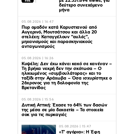
με 22.551.894 views, για
δεύτερο συνεχόμενο
μήνα
05.08.2026 | 16:47
Πυρ ομαδόν κατά Καρυστιανού από
Αυγερινό, Μουτσάτσου και άλλα 20
στελέχη: Καταγγέλουν “αυλές”,
μηχανισμούς και παρασκηνιακούς
ανταγωνισμούς
05.08.2026 | 16:26
Κυψέλη: Δεν έχω κάνει κακό σε κανέναν –
Τη βρήκα νεκρή δεν την σκότωσα – Ο
ηλικιωμένος «συμβουλάτορας» και το
ταξίδι στην Αράχωβα – Όσα ισχυρίστηκε ο
26χρονος για τη δολοφονία της
Βρετανίδας
05.08.2026 | 15:56
Δυτική Αττική: Έχασε το 64% των δασών
της μέσα σε μία δεκαετία – Τα στοιχεία
σοκ για τις πυρκαγιές
05.08.2026 | 15:47
«Τ’ αγόρια»: Η Έφη