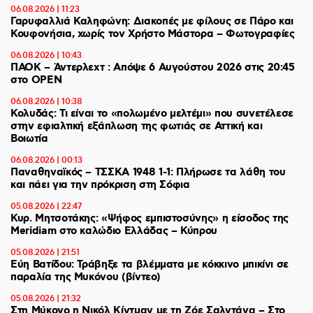
06.08.2026 | 11:23
Γαρυφαλλιά Καληφώνη: Διακοπές με φίλους σε Πάρο και
Κουφονήσια, χωρίς τον Χρήστο Μάστορα – Φωτογραφίες
06.08.2026 | 10:43
ΠΑΟΚ – Άντερλεχτ : Απόψε 6 Αυγούστου 2026 στις 20:45
στο ΟΡΕΝ
06.08.2026 | 10:38
Κολυδάς: Τι είναι το «πολωμένο μελτέμι» που συνετέλεσε
στην εφιαλτική εξάπλωση της φωτιάς σε Αττική και
Βοιωτία
06.08.2026 | 00:13
Παναθηναϊκός – ΤΣΣΚΑ 1948 1-1: Πλήρωσε τα λάθη του
και πάει για την πρόκριση στη Σόφια
05.08.2026 | 22:47
Κυρ. Μητσοτάκης: «Ψήφος εμπιστοσύνης» η είσοδος της
Meridiam στο καλώδιο Ελλάδας – Κύπρου
05.08.2026 | 21:51
Εύη Βατίδου: Τράβηξε τα βλέμματα με κόκκινο μπικίνι σε
παραλία της Μυκόνου (βίντεο)
05.08.2026 | 21:32
Στη Μύκονο η Νικόλ Κίντμαν με τη Ζόε Σαλντάνα – Στο