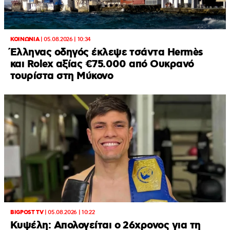
ΚΟΙΝΩΝΙΑ
|
05.08.2026 | 10:34
Έλληνας οδηγός έκλεψε τσάντα Hermès
και Rolex αξίας €75.000 από Ουκρανό
τουρίστα στη Μύκονο
BIGPOST TV
|
05.08.2026 | 10:22
Κυψέλη: Απολογείται ο 26χρονος για τη