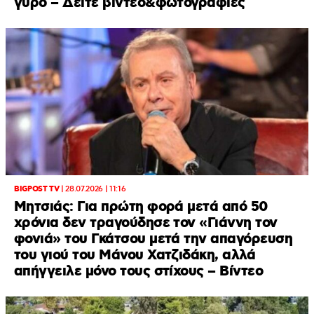
γύρο – Δείτε βίντεο&φωτογραφίες
BIGPOST TV
|
28.07.2026 | 11:16
Μητσιάς: Για πρώτη φορά μετά από 50
χρόνια δεν τραγούδησε τον «Γιάννη τον
φονιά» του Γκάτσου μετά την απαγόρευση
του γιού του Μάνου Χατζιδάκη, αλλά
απήγγειλε μόνο τους στίχους – Βίντεο