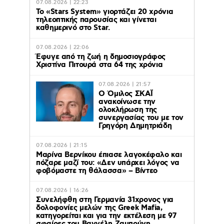
07.08.2026 | 22:23
Το «Stars System» γιορτάζει 20 χρόνια
τηλεοπτικής παρουσίας και γίνεται
καθημερινό στο Star.
07.08.2026 | 22:06
Έφυγε από τη ζωή η δημοσιογράφος
Χριστίνα Πιτουρά στα 64 της χρόνια
07.08.2026 | 21:57
Ο Όμιλος ΣΚΑΪ
ανακοίνωσε την
ολοκλήρωση της
συνεργασίας του με τον
Γρηγόρη Δημητριάδη
07.08.2026 | 21:15
Μαρίνα Βερνίκου έπιασε λαγοκέφαλο και
πόζαρε μαζί του: «Δεν υπάρχει λόγος να
φοβόμαστε τη θάλασσα» – Βίντεο
07.08.2026 | 16:26
Συνελήφθη στη Γερμανία 31χρονος για
δολοφονίες μελών της Greek Mafia,
κατηγορείται και για την εκτέλεση με 97