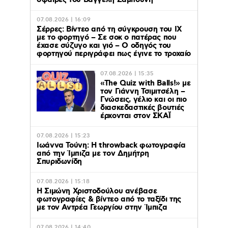
σφαίρες του Βαγγέλη Ζαμπούνη
07.08.2026 | 16:09
Σέρρες: Βίντεο από τη σύγκρουση του ΙΧ
με το φορτηγό – Σε σοκ ο πατέρας που
έχασε σύζυγο και γιό – Ο οδηγός του
φορτηγού περιγράφει πως έγινε το τροχαίο
07.08.2026 | 15:35
«The Quiz with Balls!» με
τον Γιάννη Τσιμιτσέλη –
Γνώσεις, γέλιο και οι πιο
διασκεδαστικές βουτιές
έρχονται στον ΣΚΑΪ
07.08.2026 | 15:23
Ιωάννα Τούνη: Η throwback φωτογραφία
από την Ίμπιζα με τον Δημήτρη
Σπυριδωνίδη
07.08.2026 | 15:18
Η Σιμώνη Χριστοδούλου ανέβασε
φωτογραφίες & βίντεο από το ταξίδι της
με τον Αντρέα Γεωργίου στην Ίμπιζα
07.08.2026 | 14:40