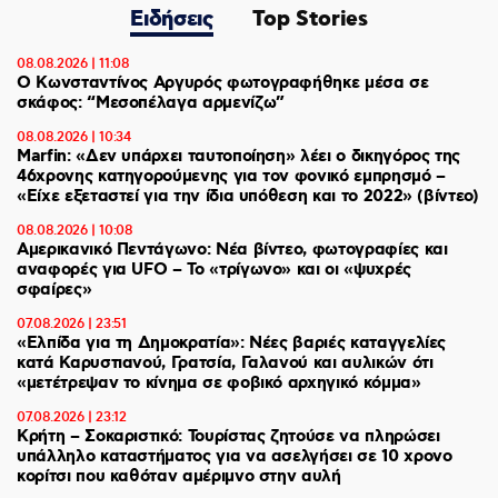
Ειδήσεις
Top Stories
08.08.2026 | 11:08
Ο Κωνσταντίνος Αργυρός φωτογραφήθηκε μέσα σε
σκάφος: “Μεσοπέλαγα αρμενίζω”
08.08.2026 | 10:34
Marfin: «Δεν υπάρχει ταυτοποίηση» λέει ο δικηγόρος της
46χρονης κατηγορούμενης για τον φονικό εμπρησμό –
«Είχε εξεταστεί για την ίδια υπόθεση και το 2022» (βίντεο)
08.08.2026 | 10:08
Αμερικανικό Πεντάγωνο: Νέα βίντεο, φωτογραφίες και
αναφορές για UFO – Το «τρίγωνο» και οι «ψυχρές
σφαίρες»
07.08.2026 | 23:51
«Ελπίδα για τη Δημοκρατία»: Νέες βαριές καταγγελίες
κατά Καρυστιανού, Γρατσία, Γαλανού και αυλικών ότι
«μετέτρεψαν το κίνημα σε φοβικό αρχηγικό κόμμα»
07.08.2026 | 23:12
Κρήτη – Σοκαριστικό: Τουρίστας ζητούσε να πληρώσει
υπάλληλο καταστήματος για να ασελγήσει σε 10 χρονο
κορίτσι που καθόταν αμέριμνο στην αυλή