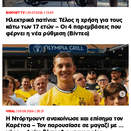
BIGPOST TV
|
20.07.2026 | 13:40
Ηλεκτρικά πατίνια: Τέλος η χρήση για τους
κάτω των 17 ετών – Οι 4 παρεμβάσεις που
φέρνει η νέα ρύθμιση (Βίντεο)
VIRAL
|
03.08.2026 | 20:21
Η Ντόρτμουντ ανακοίνωσε και επίσημα τον
Καρέτσα – Τον παρουσίασε σε μαγαζί με …