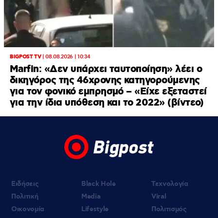
BIGPOST TV
|
08.08.2026 | 10:34
Marfin: «Δεν υπάρχει ταυτοποίηση» λέει ο
δικηγόρος της 46χρονης κατηγορούμενης
για τον φονικό εμπρησμό – «Είχε εξεταστεί
για την ίδια υπόθεση και το 2022» (βίντεο)
Ειδήσεις
Black Hole
Τεχνολογία
Πολιτική
Media
Viral
Οικονομία
Lifestyle
Πολιτισμός