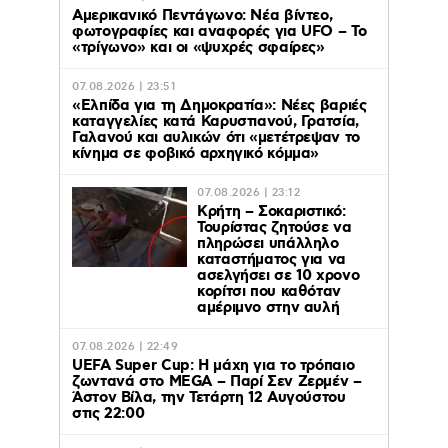
Αμερικανικό Πεντάγωνο: Νέα βίντεο,
φωτογραφίες και αναφορές για UFO – Το
«τρίγωνο» και οι «ψυχρές σφαίρες»
07.08.2026 | 23:51
«Ελπίδα για τη Δημοκρατία»: Νέες βαριές
καταγγελίες κατά Καρυστιανού, Γρατσία,
Γαλανού και αυλικών ότι «μετέτρεψαν το
κίνημα σε φοβικό αρχηγικό κόμμα»
07.08.2026 | 23:12
Κρήτη – Σοκαριστικό:
Τουρίστας ζητούσε να
πληρώσει υπάλληλο
καταστήματος για να
ασελγήσει σε 10 χρονο
κορίτσι που καθόταν
αμέριμνο στην αυλή
07.08.2026 | 22:49
UEFA Super Cup: Η μάχη για το τρόπαιο
ζωντανά στο MEGA – Παρί Σεν Ζερμέν –
Άστον Βίλα, την Τετάρτη 12 Αυγούστου
στις 22:00