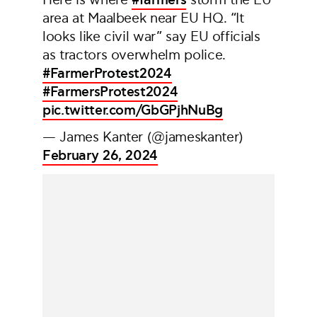
Here is where
#farmers
storm the EU
area at Maalbeek near EU HQ. “It
looks like civil war” say EU officials
as tractors overwhelm police.
#FarmerProtest2024
#FarmersProtest2024
pic.twitter.com/GbGPjhNuBg
— James Kanter (@jameskanter)
February 26, 2024