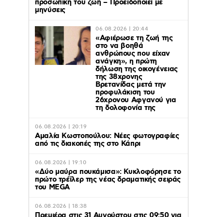
προσωπική του ζωή – Προειδοποιεί με
μηνύσεις
06.08.2026 | 20:44
«Αφιέρωσε τη ζωή της
στο να βοηθά
ανθρώπους που είχαν
ανάγκη», η πρώτη
δήλωση της οικογένειας
της 38χρονης
Βρετανίδας μετά την
προφυλάκιση του
26χρονου Αφγανού για
τη δολοφονία της
06.08.2026 | 20:19
Αμαλία Κωστοπούλου: Νέες φωτογραφίες
από τις διακοπές της στο Κάπρι
06.08.2026 | 19:10
«Δύο μαύρα πουκάμισα»: Κυκλοφόρησε το
πρώτο τρέϊλερ της νέας δραματικής σειράς
του MEGA
06.08.2026 | 18:38
Πρεμιέρα στις 31 Αυγούστου στις 09:50 για