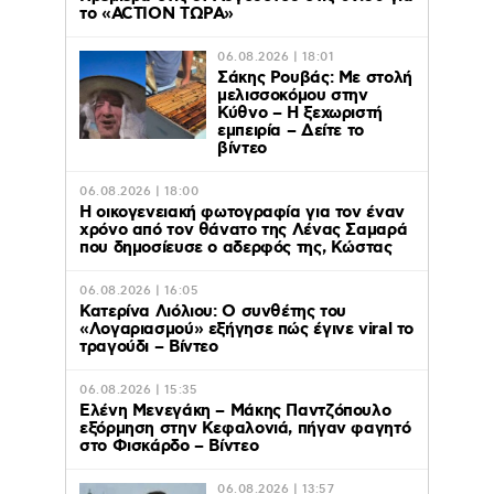
το «ACTION ΤΩΡΑ»
06.08.2026 | 18:01
Σάκης Ρουβάς: Με στολή
μελισσοκόμου στην
Κύθνο – Η ξεχωριστή
εμπειρία – Δείτε το
βίντεο
06.08.2026 | 18:00
Η οικογενειακή φωτογραφία για τον έναν
χρόνο από τον θάνατο της Λένας Σαμαρά
που δημοσίευσε ο αδερφός της, Κώστας
06.08.2026 | 16:05
Κατερίνα Λιόλιου: Ο συνθέτης του
«Λογαριασμού» εξήγησε πώς έγινε viral το
τραγούδι – Βίντεο
06.08.2026 | 15:35
Ελένη Μενεγάκη – Μάκης Παντζόπουλο
εξόρμηση στην Κεφαλονιά, πήγαν φαγητό
στο Φισκάρδο – Βίντεο
06.08.2026 | 13:57