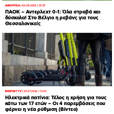
ΑΘΛΗΤΙΚΑ
|
06.08.2026 | 23:39
ΠΑΟΚ – Αντερλεχτ 0-1: Όλα στραβά και
δύσκολα! Στο Βέλγιο η ρεβάνς για τους
Θεσσαλονικείς
BIGPOST TV
|
20.07.2026 | 13:40
Ηλεκτρικά πατίνια: Τέλος η χρήση για τους
κάτω των 17 ετών – Οι 4 παρεμβάσεις που
φέρνει η νέα ρύθμιση (Βίντεο)