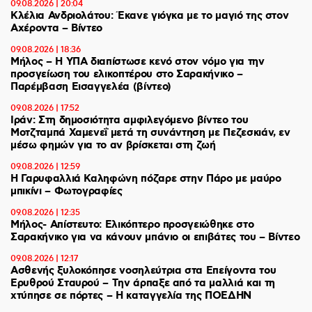
09.08.2026 | 20:04
Κλέλια Ανδριολάτου: Έκανε γιόγκα με το μαγιό της στον
Αχέροντα – Βίντεο
09.08.2026 | 18:36
Μήλος – Η ΥΠΑ διαπίστωσε κενό στον νόμο για την
προσγείωση του ελικοπτέρου στο Σαρακήνικο –
Παρέμβαση Εισαγγελέα (βίντεο)
09.08.2026 | 17:52
Ιράν: Στη δημοσιότητα αμφιλεγόμενο βίντεο του
Μοτζταμπά Χαμενεΐ μετά τη συνάντηση με Πεζεσκιάν, εν
μέσω φημών για το αν βρίσκεται στη ζωή
09.08.2026 | 12:59
Η Γαρυφαλλιά Καληφώνη πόζαρε στην Πάρο με μαύρο
μπικίνι – Φωτογραφίες
09.08.2026 | 12:35
Μήλος- Απίστευτο: Ελικόπτερο προσγειώθηκε στο
Σαρακήνικο για να κάνουν μπάνιο οι επιβάτες του – Βίντεο
09.08.2026 | 12:17
Ασθενής ξυλοκόπησε νοσηλεύτρια στα Επείγοντα του
Ερυθρού Σταυρού – Tην άρπαξε από τα μαλλιά και τη
χτύπησε σε πόρτες – Η καταγγελία της ΠΟΕΔΗΝ