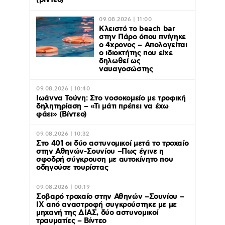
(βίντεο)
09.08.2026 | 11:00
Κλειστό το beach bar
στην Πάρο όπου πνίγηκε
ο 4χρονος – Απολογείται
ο ιδιοκτήτης που είχε
δηλωθεί ως
ναυαγοσώστης
09.08.2026 | 10:40
Ιωάννα Τούνη: Στο νοσοκομείο με τροφική
δηλητηρίαση – «Τι μάτι πρέπει να έχω
φάει» (Βίντεο)
09.08.2026 | 10:32
Στο 401 οι δύο αστυνομικοί μετά το τροχαίο
στην Αθηνών-Σουνίου –Πως έγινε η
σφοδρή σύγκρουση με αυτοκίνητο που
οδηγούσε τουρίστας
09.08.2026 | 00:19
Σοβαρό τροχαίο στην Αθηνών –Σουνίου –
ΙΧ από αναστροφή συγκρούστηκε με με
μηχανή της ΔΙΑΣ, δύο αστυνομικοί
τραυματίες – Βίντεο