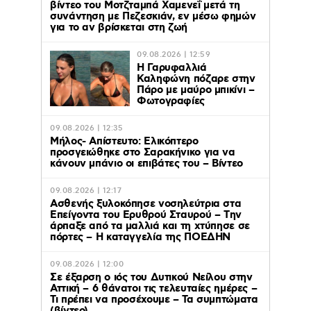
βίντεο του Μοτζταμπά Χαμενεΐ μετά τη
συνάντηση με Πεζεσκιάν, εν μέσω φημών
για το αν βρίσκεται στη ζωή
09.08.2026 | 12:59
Η Γαρυφαλλιά
Καληφώνη πόζαρε στην
Πάρο με μαύρο μπικίνι –
Φωτογραφίες
09.08.2026 | 12:35
Μήλος- Απίστευτο: Ελικόπτερο
προσγειώθηκε στο Σαρακήνικο για να
κάνουν μπάνιο οι επιβάτες του – Βίντεο
09.08.2026 | 12:17
Ασθενής ξυλοκόπησε νοσηλεύτρια στα
Επείγοντα του Ερυθρού Σταυρού – Tην
άρπαξε από τα μαλλιά και τη χτύπησε σε
πόρτες – Η καταγγελία της ΠΟΕΔΗΝ
09.08.2026 | 12:00
Σε έξαρση ο ιός του Δυτικού Νείλου στην
Αττική – 6 θάνατοι τις τελευταίες ημέρες –
Τι πρέπει να προσέχουμε – Τα συμπτώματα