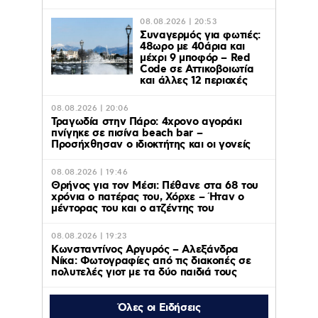
08.08.2026 | 20:53
Συναγερμός για φωτιές:
48ωρο με 40άρια και
μέχρι 9 μποφόρ – Red
Code σε Αττικοβοιωτία
και άλλες 12 περιοχές
08.08.2026 | 20:06
Τραγωδία στην Πάρο: 4χρονο αγοράκι
πνίγηκε σε πισίνα beach bar –
Προσήχθησαν ο ιδιοκτήτης και οι γονείς
08.08.2026 | 19:46
Θρήνος για τον Μέσι: Πέθανε στα 68 του
χρόνια ο πατέρας του, Χόρχε – Ήταν ο
μέντορας του και ο ατζέντης του
08.08.2026 | 19:23
Κωνσταντίνος Αργυρός – Αλεξάνδρα
Νίκα: Φωτογραφίες από τις διακοπές σε
πολυτελές γιοτ με τα δύο παιδιά τους
Όλες οι Ειδήσεις