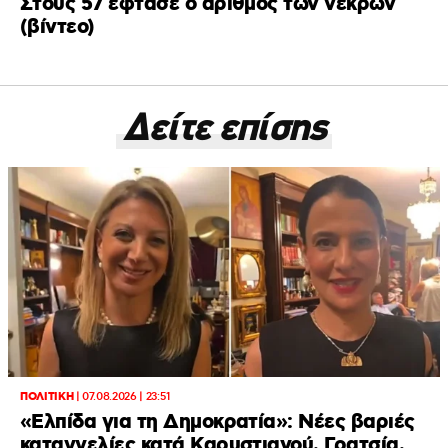
Στους 57 έφτασε ο αριθμός των νεκρών
(βίντεο)
Δείτε επίσης
ΠΟΛΙΤΙΚΗ
|
07.08.2026 | 23:51
«Ελπίδα για τη Δημοκρατία»: Νέες βαριές
καταγγελίες κατά Καρυστιανού, Γρατσία,