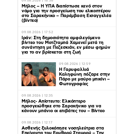
09.08.2026 | 18:36
Μήλος – Η ΥΠΑ διαπίστωσε κενό στον
νόμο για την προσγείωση του ελικοπτέρου
στο Σαρακήνικο – Παρέμβαση Εισαγγελέα
(βίντεο)
09.08.2026 | 17:52
Ιράν: Στη δημοσιότητα αμφιλεγόμενο
βίντεο του Μοτζταμπά Χαμενεΐ μετά τη
συνάντηση με Πεζεσκιάν, εν μέσω φημών
για το αν βρίσκεται στη ζωή
09.08.2026 | 12:59
Η Γαρυφαλλιά
Καληφώνη πόζαρε στην
Πάρο με μαύρο μπικίνι –
Φωτογραφίες
09.08.2026 | 12:35
Μήλος- Απίστευτο: Ελικόπτερο
προσγειώθηκε στο Σαρακήνικο για να
κάνουν μπάνιο οι επιβάτες του – Βίντεο
09.08.2026 | 12:17
Ασθενής ξυλοκόπησε νοσηλεύτρια στα
Επείγοντα του Ερυθρού Σταυρού – Tην