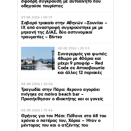
σφοδρή σύγκρουση με αυτοκίνητο που
οδηγούσε τουρίστας
09.08.2026 | 00:19
Σοβαρό τροχαίο στην Αθηνών –Σουνίου –
ΙΧ από αναστροφή συγκρούστηκε με με
μηχανή της ΔΙΑΣ, δύο αστυνομικοί
τραυματίες – Βίντεο
08.08.2026 | 20:53
Συναγερμός για φωτιές:
48ωρο με 40άρια και
μέχρι 9 μποφόρ – Red
Code σε Αττικοβοιωτία
και άλλες 12 περιοχές
08.08.2026 | 20:06
Τραγωδία στην Πάρο: 4χρονο αγοράκι
πνίγηκε σε πισίνα beach bar –
Προσήχθησαν ο ιδιοκτήτης και οι γονείς
08.08.2026 | 19:46
Θρήνος για τον Μέσι: Πέθανε στα 68 του
χρόνια ο πατέρας του, Χόρχε – Ήταν ο
μέντορας του και ο ατζέντης του