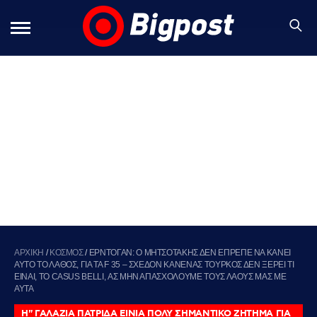
ΑΡΧΙΚΗ
/
ΚΟΣΜΟΣ
/
ΕΡΝΤΟΓΑΝ: Ο ΜΗΤΣΟΤΑΚΗΣ ΔΕΝ ΕΠΡΕΠΕ ΝΑ ΚΑΝΕΙ
ΑΥΤΟ ΤΟ ΛΑΘΟΣ, ΓΙΑ ΤΑ F 35 – ΣΧΕΔΟΝ ΚΑΝΕΝΑΣ ΤΟΥΡΚΟΣ ΔΕΝ ΞΕΡΕΙ ΤΙ
ΕΙΝΑΙ, ΤΟ CASUS BELLI, ΑΣ ΜΗΝ ΑΠΑΣΧΟΛΟΥΜΕ ΤΟΥΣ ΛΑΟΥΣ ΜΑΣ ΜΕ
ΑΥΤΑ
Η" ΓΑΛΑΖΙΑ ΠΑΤΡΙΔΑ ΕΙΝΙΑ ΠΟΛΥ ΣΗΜΑΝΤΙΚΟ ΖΗΤΗΜΑ ΓΙΑ