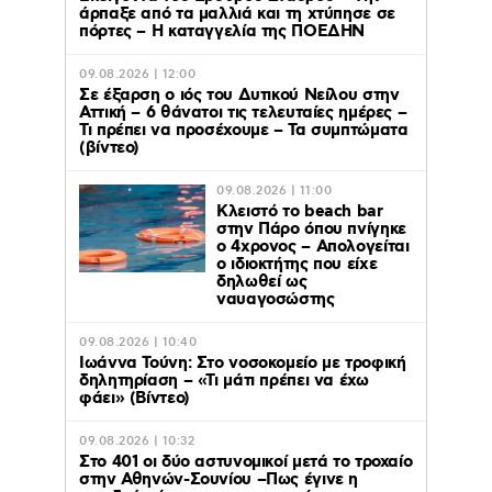
άρπαξε από τα μαλλιά και τη χτύπησε σε
πόρτες – Η καταγγελία της ΠΟΕΔΗΝ
09.08.2026 | 12:00
Σε έξαρση ο ιός του Δυτικού Νείλου στην
Αττική – 6 θάνατοι τις τελευταίες ημέρες –
Τι πρέπει να προσέχουμε – Τα συμπτώματα
(βίντεο)
09.08.2026 | 11:00
Κλειστό το beach bar
στην Πάρο όπου πνίγηκε
ο 4χρονος – Απολογείται
ο ιδιοκτήτης που είχε
δηλωθεί ως
ναυαγοσώστης
09.08.2026 | 10:40
Ιωάννα Τούνη: Στο νοσοκομείο με τροφική
δηλητηρίαση – «Τι μάτι πρέπει να έχω
φάει» (Βίντεο)
09.08.2026 | 10:32
Στο 401 οι δύο αστυνομικοί μετά το τροχαίο
στην Αθηνών-Σουνίου –Πως έγινε η