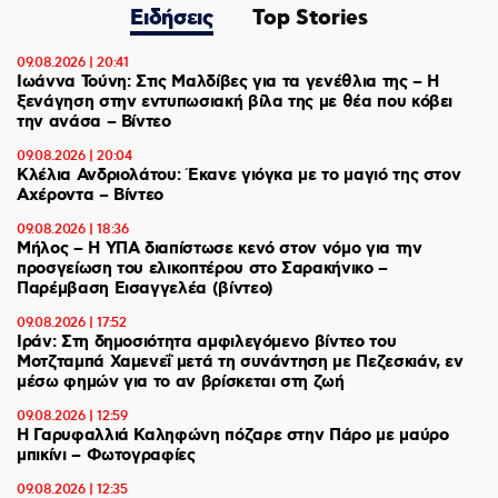
Ειδήσεις
Top Stories
09.08.2026 | 20:41
Ιωάννα Τούνη: Στις Μαλδίβες για τα γενέθλια της – H
ξενάγηση στην εντυπωσιακή βίλα της με θέα που κόβει
την ανάσα – Βίντεο
09.08.2026 | 20:04
Κλέλια Ανδριολάτου: Έκανε γιόγκα με το μαγιό της στον
Αχέροντα – Βίντεο
09.08.2026 | 18:36
Μήλος – Η ΥΠΑ διαπίστωσε κενό στον νόμο για την
προσγείωση του ελικοπτέρου στο Σαρακήνικο –
Παρέμβαση Εισαγγελέα (βίντεο)
09.08.2026 | 17:52
Ιράν: Στη δημοσιότητα αμφιλεγόμενο βίντεο του
Μοτζταμπά Χαμενεΐ μετά τη συνάντηση με Πεζεσκιάν, εν
μέσω φημών για το αν βρίσκεται στη ζωή
09.08.2026 | 12:59
Η Γαρυφαλλιά Καληφώνη πόζαρε στην Πάρο με μαύρο
μπικίνι – Φωτογραφίες
09.08.2026 | 12:35