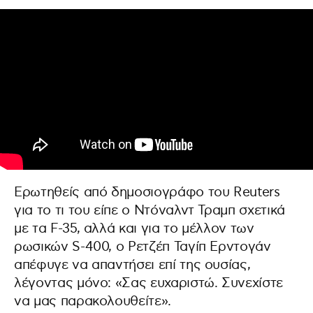
Ερωτηθείς από δημοσιογράφο του Reuters
για το τι του είπε ο Ντόναλντ Τραμπ σχετικά
με τα F-35, αλλά και για το μέλλον των
ρωσικών S-400, ο Ρετζέπ Ταγίπ Ερντογάν
απέφυγε να απαντήσει επί της ουσίας,
λέγοντας μόνο: «Σας ευχαριστώ. Συνεχίστε
να μας παρακολουθείτε».