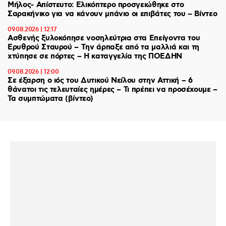
Μήλος- Απίστευτο: Ελικόπτερο προσγειώθηκε στο
Σαρακήνικο για να κάνουν μπάνιο οι επιβάτες του – Βίντεο
09.08.2026 | 12:17
Ασθενής ξυλοκόπησε νοσηλεύτρια στα Επείγοντα του
Ερυθρού Σταυρού – Tην άρπαξε από τα μαλλιά και τη
χτύπησε σε πόρτες – Η καταγγελία της ΠΟΕΔΗΝ
09.08.2026 | 12:00
Σε έξαρση ο ιός του Δυτικού Νείλου στην Αττική – 6
θάνατοι τις τελευταίες ημέρες – Τι πρέπει να προσέχουμε –
Τα συμπτώματα (βίντεο)