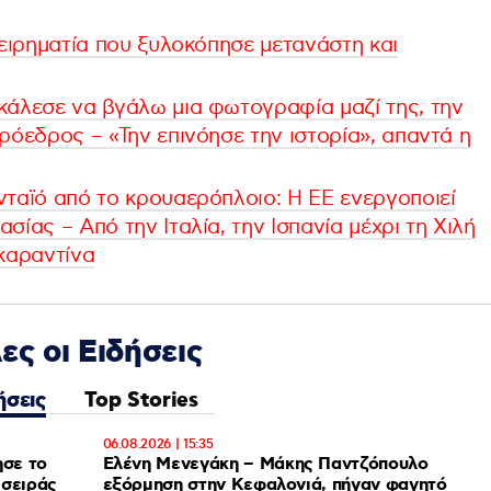
χειρηματία που ξυλοκόπησε μετανάστη και
κάλεσε να βγάλω μια φωτογραφία μαζί της, την
ρόεδρος – «Την επινόησε την ιστορία», απαντά η
νταϊό από το κρουαερόπλοιο: Η ΕΕ ενεργοποιεί
σίας – Από την Ιταλία, την Ισπανία μέχρι τη Χιλή
 καραντίνα
ες οι Ειδήσεις
ήσεις
Top Stories
06.08.2026 | 15:35
ησε το
Ελένη Μενεγάκη – Μάκης Παντζόπουλο
 σειράς
εξόρμηση στην Κεφαλονιά, πήγαν φαγητό