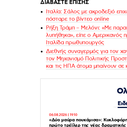
ΔΙΑΒΑΣΤΕ ΕΠΙΣΗΣ
Ιταλία: Σάλος με ακροδεξιό επι
πόσταρε το βίντεο online
Ρήξη Τράμπ – Μελόνι: «Με παρα
λυπήθηκα», είπε ο Αμερικανός π
Ιταλίδα πρωθυπουργός
Διεθνής συναγερμός για τον χα
τον Μηχανισμό Πολιτικής Προστα
και τις ΗΠΑ άτομα μπαίνουν σε
Ολ
Ειδ
06.08.2026 | 19:10
«Δύο μαύρα πουκάμισα»: Κυκλοφόρ
πρώτο τρέϊλερ της νέας δραματικής