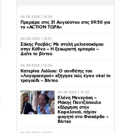
06.08.2026 | 18:38
Πρεμιέρα στις 31 Αυγούστου στις 09:50 για
το «ACTION ΤΩΡΑ»
06.08.2026 | 18:01
Σάκης Ρουβάς: Με στολή μελισσοκόμου
στην Κύθνο – Η ξεχωριστή εμπειρία –
Δείτε το βίντεο
06.08.2026 | 16:05
Κατερίνα Λιόλιου: Ο συνθέτης του
«Λογαριασμού» εξήγησε πώς έγινε viral το
τραγούδι – Βίντεο
06.08.2026 | 15:35
Ελένη Μενεγάκη –
,
Μάκης Παντζόπουλο
εξόρμηση στην
Κεφαλονιά, πήγαν
φαγητό στο Φισκάρδο –
Βίντεο