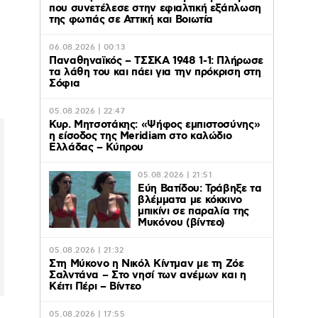
που συνετέλεσε στην εφιαλτική εξάπλωση
της φωτιάς σε Αττική και Βοιωτία
ς
06.08.2026 | 00:13
Παναθηναϊκός – ΤΣΣΚΑ 1948 1-1: Πλήρωσε
τα λάθη του και πάει για την πρόκριση στη
Σόφια
05.08.2026 | 22:47
Κυρ. Μητσοτάκης: «Ψήφος εμπιστοσύνης»
η είσοδος της Meridiam στο καλώδιο
Ελλάδας – Κύπρου
05.08.2026 | 21:51
Εύη Βατίδου: Τράβηξε τα
βλέμματα με κόκκινο
μπικίνι σε παραλία της
Μυκόνου (βίντεο)
05.08.2026 | 21:32
Στη Μύκονο η Νικόλ Κίντμαν με τη Ζόε
Σαλντάνα – Στο νησί των ανέμων και η
Κέιτι Πέρι – Βίντεο
05.08.2026 | 17:55