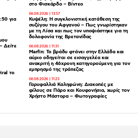
στο Φισκάρδο – Βίντεο
06.08.2026 | 13:57
:50 για
Κυψέλη: Η συγκλονιστική κατάθεση της
συζύγου του Αφγανού – Πως γνωρίστηκαν
με τη Λίσα και πως τον υποψιάστηκε για τη
δολοφονία της Βρετανίδας
μου
– Δείτε
06.08.2026 | 11:31
Marfin: Το βράδυ φτάνει στην Ελλάδα και
αύριο οδηγείται σε εισαγγελέα και
ανακριτή η 46χρονη κατηγορούμενη για τον
εμπρησμό της τράπεζας
ral το
06.08.2026 | 11:23
Γαρυφαλλιά Καληφώνη: Διακοπές με
φίλους σε Πάρο και Κουφονήσια, χωρίς τον
Χρήστο Μάστορα – Φωτογραφίες