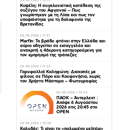
06.08.2026 | 13:57
Κυψέλη: Η συγκλονιστική κατάθεση της
συζύγου του Αφγανού – Πως
γνωρίστηκαν με τη Λίσα και πως τον
υποψιάστηκε για τη δολοφονία της
Βρετανίδας
06.08.2026 | 11:31
Marfin: Το βράδυ φτάνει στην Ελλάδα και
αύριο οδηγείται σε εισαγγελέα και
ανακριτή η 46χρονη κατηγορούμενη για
τον εμπρησμό της τράπεζας
06.08.2026 | 11:23
Γαρυφαλλιά Καληφώνη: Διακοπές με
φίλους σε Πάρο και Κουφονήσια, χωρίς
τον Χρήστο Μάστορα – Φωτογραφίες
06.08.2026 | 10:43
ΠΑΟΚ – Άντερλεχτ :
Απόψε 6 Αυγούστου
2026 στις 20:45 στο
ΟΡΕΝ
06.08.2026 | 10:38
Κολυδάς: Τι είναι το «πολωμένο μελτέμι»