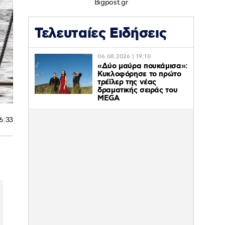
Bigpost.gr
Τελευταίες Ειδήσεις
06.08.2026 | 19:10
«Δύο μαύρα πουκάμισα»:
Κυκλοφόρησε το πρώτο
τρέϊλερ της νέας
δραματικής σειράς του
MEGA
16:33