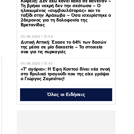
Κυψέλη: Δεν έχω κάνει κακό σε κανέναν –
Τη βρήκα νεκρή δεν την σκότωσα – Ο
ηλικιωμένος «συμβουλάτορας» και το
ταξίδι στην Αράχωβα – Όσα ισχυρίστηκε ο
26χρονος για τη δολοφονία της
Βρετανίδας
05.08.2026 | 15:56
Δυτική Αττική: Έχασε το 64% των δασών
της μέσα σε μία δεκαετία – Τα στοιχεία
σοκ για τις πυρκαγιές
05.08.2026 | 15:47
«Τ’ αγόρια»: Η Έφη Κοντού δίνει νέα πνοή
στο θρυλικό τραγούδι που της είχε γράψει
ο Γιώργος Ζαμπέτας!
Όλες οι Ειδήσεις