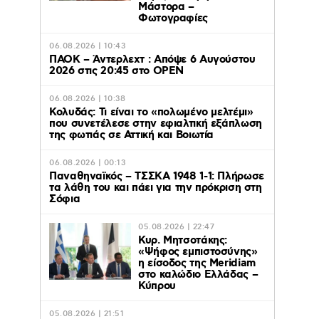
Μάστορα –
Φωτογραφίες
06.08.2026 | 10:43
ΠΑΟΚ – Άντερλεχτ : Απόψε 6 Αυγούστου
2026 στις 20:45 στο ΟΡΕΝ
06.08.2026 | 10:38
Κολυδάς: Τι είναι το «πολωμένο μελτέμι»
που συνετέλεσε στην εφιαλτική εξάπλωση
της φωτιάς σε Αττική και Βοιωτία
06.08.2026 | 00:13
Παναθηναϊκός – ΤΣΣΚΑ 1948 1-1: Πλήρωσε
τα λάθη του και πάει για την πρόκριση στη
Σόφια
05.08.2026 | 22:47
Κυρ. Μητσοτάκης:
«Ψήφος εμπιστοσύνης»
η είσοδος της Meridiam
στο καλώδιο Ελλάδας –
Κύπρου
05.08.2026 | 21:51