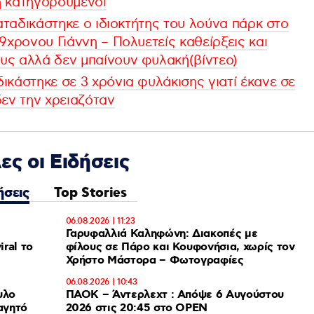
η κατηγορούμενοι
καταδικάστηκε ο ιδιοκτήτης του λούνα πάρκ στο
9χρονου Γιάννη – Πολυετείς καθείρξεις και
υς αλλά δεν μπαίνουν φυλακή(βίντεο)
ικάστηκε σε 3 χρόνια φυλάκισης γιατί έκανε σε
δεν την χρειαζόταν
ες οι Ειδήσεις
ήσεις
Top Stories
06.08.2026 | 11:23
Γαρυφαλλιά Καληφώνη: Διακοπές με
ral το
φίλους σε Πάρο και Κουφονήσια, χωρίς τον
Χρήστο Μάστορα – Φωτογραφίες
06.08.2026 | 10:43
ΠΑΟΚ – Άντερλεχτ : Απόψε 6 Αυγούστου
2026 στις 20:45 στο ΟΡΕΝ