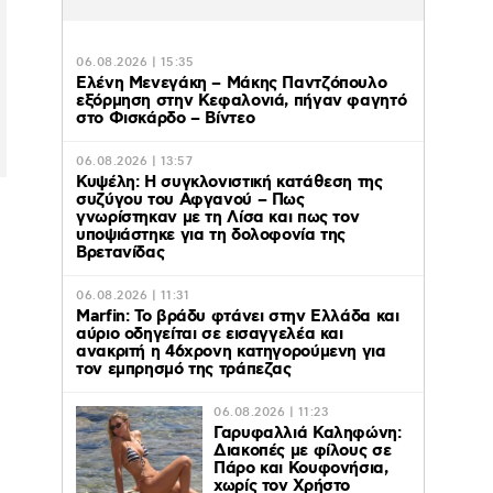
06.08.2026 | 15:35
Ελένη Μενεγάκη – Μάκης Παντζόπουλο
εξόρμηση στην Κεφαλονιά, πήγαν φαγητό
στο Φισκάρδο – Βίντεο
06.08.2026 | 13:57
Κυψέλη: Η συγκλονιστική κατάθεση της
συζύγου του Αφγανού – Πως
γνωρίστηκαν με τη Λίσα και πως τον
υποψιάστηκε για τη δολοφονία της
Βρετανίδας
06.08.2026 | 11:31
Marfin: Το βράδυ φτάνει στην Ελλάδα και
αύριο οδηγείται σε εισαγγελέα και
ανακριτή η 46χρονη κατηγορούμενη για
τον εμπρησμό της τράπεζας
06.08.2026 | 11:23
Γαρυφαλλιά Καληφώνη:
Διακοπές με φίλους σε
Πάρο και Κουφονήσια,
χωρίς τον Χρήστο