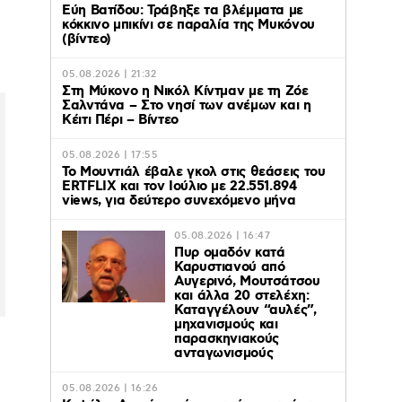
Εύη Βατίδου: Τράβηξε τα βλέμματα με
κόκκινο μπικίνι σε παραλία της Μυκόνου
(βίντεο)
05.08.2026 | 21:32
Στη Μύκονο η Νικόλ Κίντμαν με τη Ζόε
Σαλντάνα – Στο νησί των ανέμων και η
Κέιτι Πέρι – Βίντεο
05.08.2026 | 17:55
Το Μουντιάλ έβαλε γκολ στις θεάσεις του
ERTFLIX και τον Ιούλιο με 22.551.894
views, για δεύτερο συνεχόμενο μήνα
05.08.2026 | 16:47
Πυρ ομαδόν κατά
Καρυστιανού από
Αυγερινό, Μουτσάτσου
και άλλα 20 στελέχη:
Καταγγέλουν “αυλές”,
μηχανισμούς και
παρασκηνιακούς
ανταγωνισμούς
05.08.2026 | 16:26