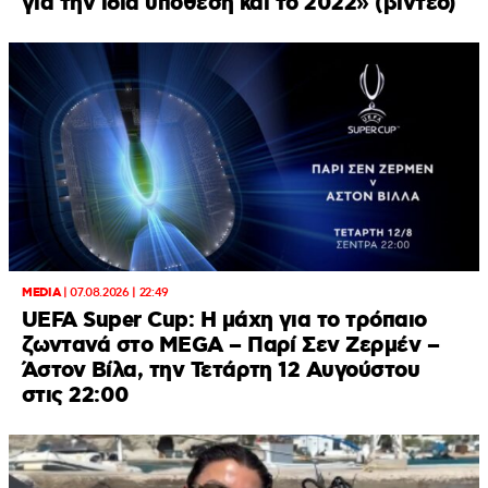
για την ίδια υπόθεση και το 2022» (βίντεο)
MEDIA
|
07.08.2026 | 22:49
UEFA Super Cup: Η μάχη για το τρόπαιο
ζωντανά στο MEGA – Παρί Σεν Ζερμέν –
Άστον Βίλα, την Τετάρτη 12 Αυγούστου
στις 22:00