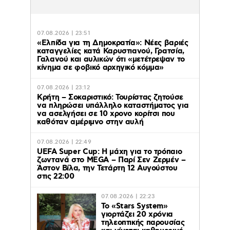
07.08.2026 | 23:51
«Ελπίδα για τη Δημοκρατία»: Νέες βαριές
καταγγελίες κατά Καρυστιανού, Γρατσία,
Γαλανού και αυλικών ότι «μετέτρεψαν το
κίνημα σε φοβικό αρχηγικό κόμμα»
07.08.2026 | 23:12
Κρήτη – Σοκαριστικό: Τουρίστας ζητούσε
να πληρώσει υπάλληλο καταστήματος για
να ασελγήσει σε 10 χρονο κορίτσι που
καθόταν αμέριμνο στην αυλή
07.08.2026 | 22:49
UEFA Super Cup: Η μάχη για το τρόπαιο
ζωντανά στο MEGA – Παρί Σεν Ζερμέν –
Άστον Βίλα, την Τετάρτη 12 Αυγούστου
στις 22:00
07.08.2026 | 22:23
Το «Stars System»
γιορτάζει 20 χρόνια
τηλεοπτικής παρουσίας