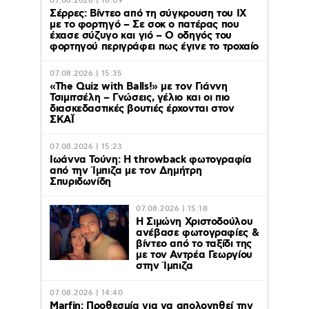
07.08.2026 | 16:09
Σέρρες: Βίντεο από τη σύγκρουση του ΙΧ
με το φορτηγό – Σε σοκ ο πατέρας που
έχασε σύζυγο και γιό – Ο οδηγός του
φορτηγού περιγράφει πως έγινε το τροχαίο
07.08.2026 | 15:35
«The Quiz with Balls!» με τον Γιάννη
Τσιμιτσέλη – Γνώσεις, γέλιο και οι πιο
διασκεδαστικές βουτιές έρχονται στον
ΣΚΑΪ
07.08.2026 | 15:23
Ιωάννα Τούνη: Η throwback φωτογραφία
από την Ίμπιζα με τον Δημήτρη
Σπυριδωνίδη
07.08.2026 | 15:18
Η Σιμώνη Χριστοδούλου
ανέβασε φωτογραφίες &
βίντεο από το ταξίδι της
με τον Αντρέα Γεωργίου
στην Ίμπιζα
07.08.2026 | 14:40
Marfin: Προθεσμία για να απολογηθεί την