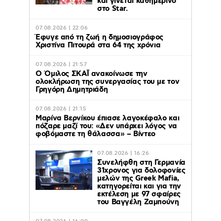
και γίνεται καθημερινό
στο Star.
07.08.2026 | 22:06
Έφυγε από τη ζωή η δημοσιογράφος
Χριστίνα Πιτουρά στα 64 της χρόνια
07.08.2026 | 21:57
Ο Όμιλος ΣΚΑΪ ανακοίνωσε την
ολοκλήρωση της συνεργασίας του με τον
Γρηγόρη Δημητριάδη
07.08.2026 | 21:15
Μαρίνα Βερνίκου έπιασε λαγοκέφαλο και
πόζαρε μαζί του: «Δεν υπάρχει λόγος να
φοβόμαστε τη θάλασσα» – Βίντεο
07.08.2026 | 16:26
Συνελήφθη στη Γερμανία
31χρονος για δολοφονίες
μελών της Greek Mafia,
κατηγορείται και για την
εκτέλεση με 97 σφαίρες
του Βαγγέλη Ζαμπούνη