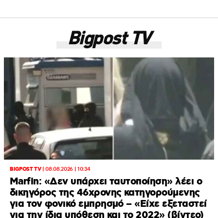
Bigpost TV
BIGPOST TV
|
08.08.2026 | 10:34
Marfin: «Δεν υπάρχει ταυτοποίηση» λέει ο
δικηγόρος της 46χρονης κατηγορούμενης
για τον φονικό εμπρησμό – «Είχε εξεταστεί
για την ίδια υπόθεση και το 2022» (βίντεο)