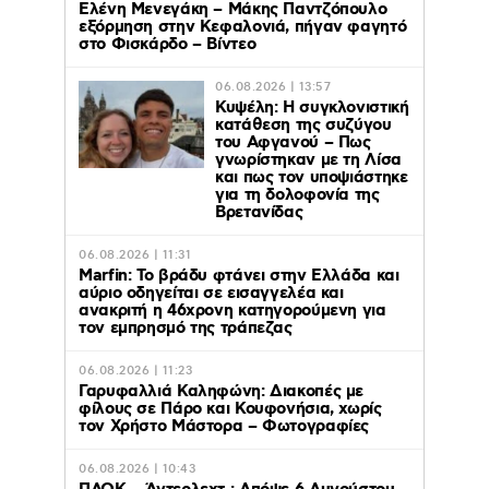
Ελένη Μενεγάκη – Μάκης Παντζόπουλο
εξόρμηση στην Κεφαλονιά, πήγαν φαγητό
στο Φισκάρδο – Βίντεο
06.08.2026 | 13:57
Κυψέλη: Η συγκλονιστική
κατάθεση της συζύγου
του Αφγανού – Πως
γνωρίστηκαν με τη Λίσα
και πως τον υποψιάστηκε
για τη δολοφονία της
Βρετανίδας
06.08.2026 | 11:31
Marfin: Το βράδυ φτάνει στην Ελλάδα και
αύριο οδηγείται σε εισαγγελέα και
ανακριτή η 46χρονη κατηγορούμενη για
τον εμπρησμό της τράπεζας
06.08.2026 | 11:23
Γαρυφαλλιά Καληφώνη: Διακοπές με
φίλους σε Πάρο και Κουφονήσια, χωρίς
τον Χρήστο Μάστορα – Φωτογραφίες
06.08.2026 | 10:43