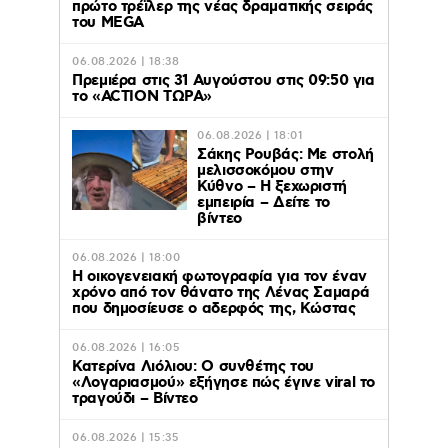
πρώτο τρέϊλερ της νέας δραματικής σειράς
του MEGA
06.08.2026 | 18:38
Πρεμιέρα στις 31 Αυγούστου στις 09:50 για
το «ACTION ΤΩΡΑ»
06.08.2026 | 18:01
Σάκης Ρουβάς: Με στολή
μελισσοκόμου στην
Κύθνο – Η ξεχωριστή
εμπειρία – Δείτε το
βίντεο
06.08.2026 | 18:00
Η οικογενειακή φωτογραφία για τον έναν
χρόνο από τον θάνατο της Λένας Σαμαρά
που δημοσίευσε ο αδερφός της, Κώστας
06.08.2026 | 16:05
Κατερίνα Λιόλιου: Ο συνθέτης του
«Λογαριασμού» εξήγησε πώς έγινε viral το
τραγούδι – Βίντεο
06.08.2026 | 15:35