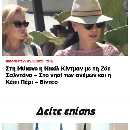
BIGPOST TV
|
05.08.2026 | 21:32
Στη Μύκονο η Νικόλ Κίντμαν με τη Ζόε
Σαλντάνα – Στο νησί των ανέμων και η
Κέιτι Πέρι – Βίντεο
Δείτε επίσης