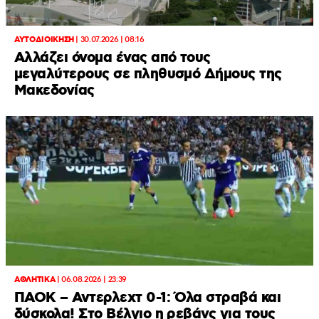
ΑΥΤΟΔΙΟΙΚΗΣΗ
|
30.07.2026 | 08:16
Αλλάζει όνομα ένας από τους
μεγαλύτερους σε πληθυσμό Δήμους της
Μακεδονίας
ΑΘΛΗΤΙΚΑ
|
06.08.2026 | 23:39
ΠΑΟΚ – Αντερλεχτ 0-1: Όλα στραβά και
δύσκολα! Στο Βέλγιο η ρεβάνς για τους