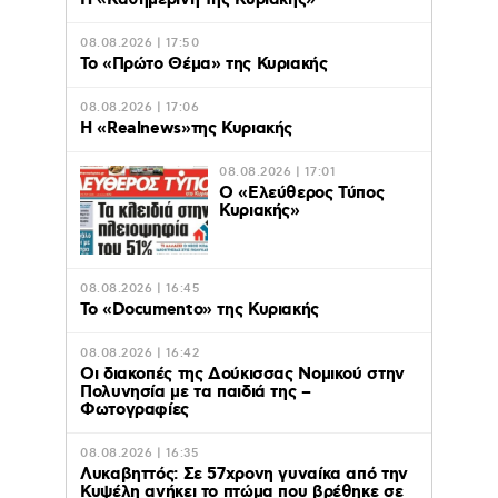
H «Καθημερινή της Κυριακής»
08.08.2026 | 17:50
Το «Πρώτο Θέμα» της Κυριακής
08.08.2026 | 17:06
Η «Realnews»της Κυριακής
08.08.2026 | 17:01
Ο «Eλεύθερος Τύπος
Κυριακής»
08.08.2026 | 16:45
Το «Documento» της Κυριακής
08.08.2026 | 16:42
Οι διακοπές της Δούκισσας Νομικού στην
Πολυνησία με τα παιδιά της –
Φωτογραφίες
08.08.2026 | 16:35
Λυκαβηττός: Σε 57χρονη γυναίκα από την
Κυψέλη ανήκει το πτώμα που βρέθηκε σε