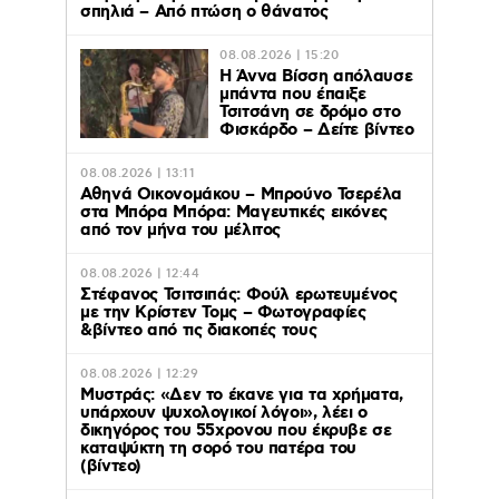
σπηλιά – Από πτώση ο θάνατος
08.08.2026 | 15:20
Η Άννα Βίσση απόλαυσε
μπάντα που έπαιξε
Τσιτσάνη σε δρόμο στο
Φισκάρδο – Δείτε βίντεο
08.08.2026 | 13:11
Αθηνά Οικονομάκου – Μπρούνο Τσερέλα
στα Μπόρα Μπόρα: Mαγευτικές εικόνες
από τον μήνα του μέλιτος
08.08.2026 | 12:44
Στέφανος Τσιτσιπάς: Φούλ ερωτευμένος
με την Κρίστεν Τομς – Φωτογραφίες
&βίντεο από τις διακοπές τους
08.08.2026 | 12:29
Μυστράς: «Δεν το έκανε για τα χρήματα,
υπάρχουν ψυχολογικοί λόγοι», λέει ο
δικηγόρος του 55χρονου που έκρυβε σε
καταψύκτη τη σορό του πατέρα του
(βίντεο)