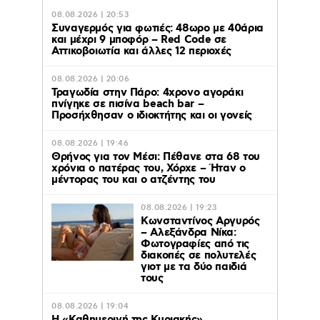
08.08.2026 | 20:53
Συναγερμός για φωτιές: 48ωρο με 40άρια
και μέχρι 9 μποφόρ – Red Code σε
Αττικοβοιωτία και άλλες 12 περιοχές
08.08.2026 | 20:06
Τραγωδία στην Πάρο: 4χρονο αγοράκι
πνίγηκε σε πισίνα beach bar –
Προσήχθησαν ο ιδιοκτήτης και οι γονείς
08.08.2026 | 19:46
Θρήνος για τον Μέσι: Πέθανε στα 68 του
χρόνια ο πατέρας του, Χόρχε – Ήταν ο
μέντορας του και ο ατζέντης του
08.08.2026 | 19:23
Κωνσταντίνος Αργυρός
– Αλεξάνδρα Νίκα:
Φωτογραφίες από τις
διακοπές σε πολυτελές
γιοτ με τα δύο παιδιά
τους
08.08.2026 | 19:04