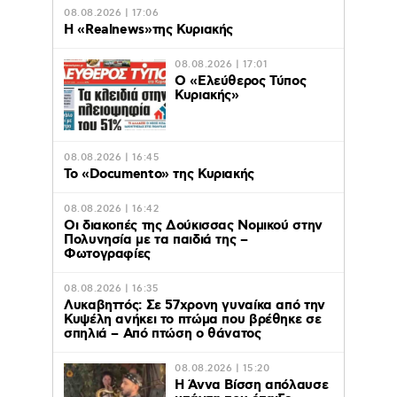
08.08.2026 | 17:06
Η «Realnews»της Κυριακής
08.08.2026 | 17:01
Ο «Eλεύθερος Τύπος
Κυριακής»
08.08.2026 | 16:45
Το «Documento» της Κυριακής
08.08.2026 | 16:42
Οι διακοπές της Δούκισσας Νομικού στην
Πολυνησία με τα παιδιά της –
Φωτογραφίες
08.08.2026 | 16:35
Λυκαβηττός: Σε 57χρονη γυναίκα από την
Κυψέλη ανήκει το πτώμα που βρέθηκε σε
σπηλιά – Από πτώση ο θάνατος
08.08.2026 | 15:20
Η Άννα Βίσση απόλαυσε