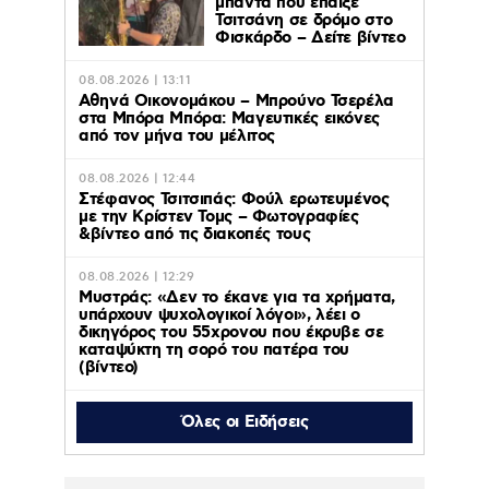
μπάντα που έπαιξε
Τσιτσάνη σε δρόμο στο
Φισκάρδο – Δείτε βίντεο
08.08.2026 | 13:11
Αθηνά Οικονομάκου – Μπρούνο Τσερέλα
στα Μπόρα Μπόρα: Mαγευτικές εικόνες
από τον μήνα του μέλιτος
08.08.2026 | 12:44
Στέφανος Τσιτσιπάς: Φούλ ερωτευμένος
με την Κρίστεν Τομς – Φωτογραφίες
&βίντεο από τις διακοπές τους
08.08.2026 | 12:29
Μυστράς: «Δεν το έκανε για τα χρήματα,
υπάρχουν ψυχολογικοί λόγοι», λέει ο
δικηγόρος του 55χρονου που έκρυβε σε
καταψύκτη τη σορό του πατέρα του
(βίντεο)
Όλες οι Ειδήσεις