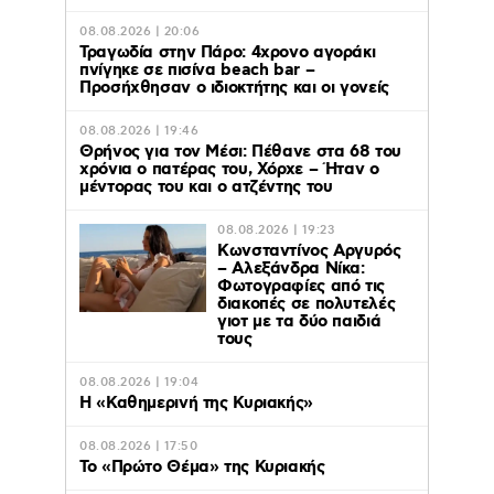
08.08.2026 | 20:06
Τραγωδία στην Πάρο: 4χρονο αγοράκι
πνίγηκε σε πισίνα beach bar –
Προσήχθησαν ο ιδιοκτήτης και οι γονείς
08.08.2026 | 19:46
Θρήνος για τον Μέσι: Πέθανε στα 68 του
χρόνια ο πατέρας του, Χόρχε – Ήταν ο
μέντορας του και ο ατζέντης του
08.08.2026 | 19:23
Κωνσταντίνος Αργυρός
– Αλεξάνδρα Νίκα:
Φωτογραφίες από τις
διακοπές σε πολυτελές
γιοτ με τα δύο παιδιά
τους
08.08.2026 | 19:04
H «Καθημερινή της Κυριακής»
08.08.2026 | 17:50
Το «Πρώτο Θέμα» της Κυριακής