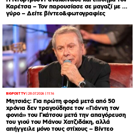
Καρέτσα – Τον παρουσίασε σε μαγαζί με …
γύρο – Δείτε βίντεο&φωτογραφίες
BIGPOST TV
|
28.07.2026 | 11:16
Μητσιάς: Για πρώτη φορά μετά από 50
χρόνια δεν τραγούδησε τον «Γιάννη τον
φονιά» του Γκάτσου μετά την απαγόρευση
του γιού του Μάνου Χατζιδάκη, αλλά
απήγγειλε μόνο τους στίχους – Βίντεο