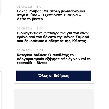
06.08.2026 | 18:01
Σάκης Ρουβάς: Με στολή μελισσοκόμου
στην Κύθνο – Η ξεχωριστή εμπειρία –
Δείτε το βίντεο
06.08.2026 | 18:00
Η οικογενειακή φωτογραφία για τον έναν
χρόνο από τον θάνατο της Λένας Σαμαρά
που δημοσίευσε ο αδερφός της, Κώστας
06.08.2026 | 16:05
Κατερίνα Λιόλιου: Ο συνθέτης του
«Λογαριασμού» εξήγησε πώς έγινε viral το
τραγούδι – Βίντεο
Όλες οι Ειδήσεις