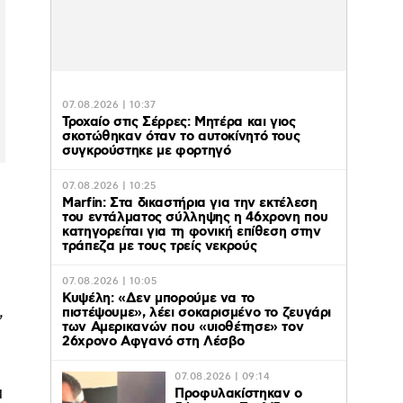
07.08.2026 | 10:37
Τροχαίο στις Σέρρες: Μητέρα και γιος
σκοτώθηκαν όταν το αυτοκίνητό τους
συγκρούστηκε με φορτηγό
07.08.2026 | 10:25
Marfin: Στα δικαστήρια για την εκτέλεση
του εντάλματος σύλληψης η 46χρονη που
κατηγορείται για τη φονική επίθεση στην
τράπεζα με τους τρείς νεκρούς
07.08.2026 | 10:05
Κυψέλη: «Δεν μπορούμε να το
,
πιστέψουμε», λέει σοκαρισμένο το ζευγάρι
των Αμερικανών που «υιοθέτησε» τον
26χρονο Αφγανό στη Λέσβο
07.08.2026 | 09:14
α
Προφυλακίστηκαν ο