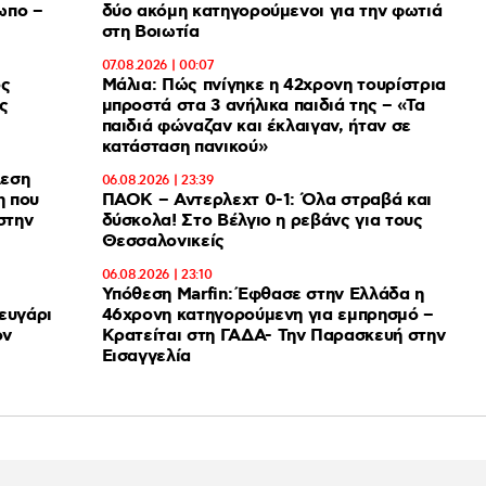
ωπο –
δύο ακόμη κατηγορούμενοι για την φωτιά
στη Βοιωτία
07.08.2026 | 00:07
ος
Μάλια: Πώς πνίγηκε η 42χρονη τουρίστρια
ς
μπροστά στα 3 ανήλικα παιδιά της – «Τα
παιδιά φώναζαν και έκλαιγαν, ήταν σε
κατάσταση πανικού»
λεση
06.08.2026 | 23:39
ΠΑΟΚ – Αντερλεχτ 0-1: Όλα στραβά και
στην
δύσκολα! Στο Βέλγιο η ρεβάνς για τους
Θεσσαλονικείς
06.08.2026 | 23:10
Υπόθεση Marfin: Έφθασε στην Ελλάδα η
ευγάρι
46χρονη κατηγορούμενη για εμπρησμό –
ον
Κρατείται στη ΓΑΔΑ- Την Παρασκευή στην
Εισαγγελία