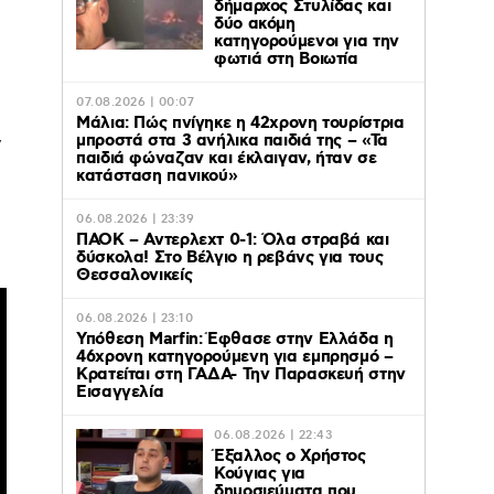
δήμαρχος Στυλίδας και
δύο ακόμη
κατηγορούμενοι για την
φωτιά στη Βοιωτία
07.08.2026 | 00:07
Μάλια: Πώς πνίγηκε η 42χρονη τουρίστρια
μπροστά στα 3 ανήλικα παιδιά της – «Τα
ν
παιδιά φώναζαν και έκλαιγαν, ήταν σε
κατάσταση πανικού»
06.08.2026 | 23:39
ΠΑΟΚ – Αντερλεχτ 0-1: Όλα στραβά και
δύσκολα! Στο Βέλγιο η ρεβάνς για τους
Θεσσαλονικείς
06.08.2026 | 23:10
Υπόθεση Marfin: Έφθασε στην Ελλάδα η
46χρονη κατηγορούμενη για εμπρησμό –
Κρατείται στη ΓΑΔΑ- Την Παρασκευή στην
Εισαγγελία
06.08.2026 | 22:43
Έξαλλος ο Χρήστος
Κούγιας για
δημοσιεύματα που