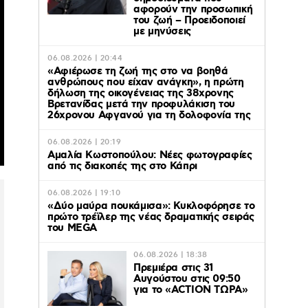
αφορούν την προσωπική
του ζωή – Προειδοποιεί
με μηνύσεις
06.08.2026 | 20:44
«Αφιέρωσε τη ζωή της στο να βοηθά
ανθρώπους που είχαν ανάγκη», η πρώτη
δήλωση της οικογένειας της 38χρονης
Βρετανίδας μετά την προφυλάκιση του
26χρονου Αφγανού για τη δολοφονία της
06.08.2026 | 20:19
Αμαλία Κωστοπούλου: Νέες φωτογραφίες
από τις διακοπές της στο Κάπρι
06.08.2026 | 19:10
«Δύο μαύρα πουκάμισα»: Κυκλοφόρησε το
πρώτο τρέϊλερ της νέας δραματικής σειράς
του MEGA
06.08.2026 | 18:38
Πρεμιέρα στις 31
Αυγούστου στις 09:50
για το «ACTION ΤΩΡΑ»