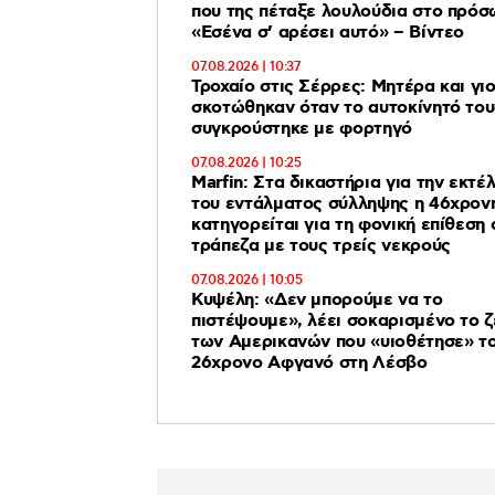
που της πέταξε λουλούδια στο πρόσ
«Εσένα σ’ αρέσει αυτό» – Βίντεο
07.08.2026 | 10:37
Τροχαίο στις Σέρρες: Μητέρα και γι
σκοτώθηκαν όταν το αυτοκίνητό του
συγκρούστηκε με φορτηγό
07.08.2026 | 10:25
Marfin: Στα δικαστήρια για την εκτέ
του εντάλματος σύλληψης η 46χρονη που
κατηγορείται για τη φονική επίθεση 
τράπεζα με τους τρείς νεκρούς
07.08.2026 | 10:05
Κυψέλη: «Δεν μπορούμε να το
πιστέψουμε», λέει σοκαρισμένο το ζ
των Αμερικανών που «υιοθέτησε» τ
26χρονο Αφγανό στη Λέσβο