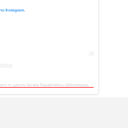
το Instagram.
Η δημοσίευση κοινοποιήθηκε από το χρήστη Doretta Papadimitriou (@dorettapapadimitriou_official)