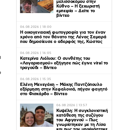
μελισσοκόμου στην
Κύθνο – Η ξεχωριστή
εμπειρία – Δείτε το
βίντεο
06.08.2026 | 18:00
Η οικογενειακή φωτογραφία για τον έναν
χρόνο από τον θάνατο της Λένας Σαμαρά
που δημοσίευσε ο αδερφός της, Κώστας
06.08.2026 | 16:05
ά
Κατερίνα Λιόλιου: Ο συνθέτης του
«Λογαριασμού» εξήγησε πώς έγινε viral το
τραγούδι – Βίντεο
ω
06.08.2026 | 15:35
Ελένη Μενεγάκη – Μάκης Παντζόπουλο
εξόρμηση στην Κεφαλονιά, πήγαν φαγητό
στο Φισκάρδο – Βίντεο
06.08.2026 | 13:57
Κυψέλη: Η συγκλονιστική
κατάθεση της συζύγου
του Αφγανού – Πως
γνωρίστηκαν με τη Λίσα
και πως τον υποψιάστηκε