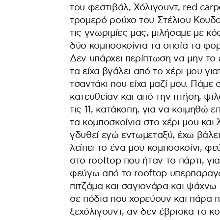
του φεστιβάλ, Χόλιγουντ, red car
τρομερό ρούχο του Στέλιου Κουδου
τις γνωριμίες μας, μιλήσαμε με κ
δύο κομποσκοίνια τα οποία τα φορ
Δεν υπάρχει περίπτωση να μην το 
τα είχα βγάλει από το χέρι μου γιατ
τσαντάκι που είχα μαζί μου. Πάμε
κατευθείαν και από την πτήση, ψ
τις 11, κατάκοπη, για να κοιμηθώ 
τα κομποσκοίνια στο χέρι μου και 
γδυθεί εγώ εντωμεταξύ, έχω βάλει
λείπει το ένα μου κομποσκοίνι, φε
στο rooftop που ήταν το πάρτι, γ
φεύγω από το rooftop υπερπαραγω
πιτζάμα και σαγιονάρα και ψάχνω
σε πόδια που χορεύουν και πάρα 
ξεχόλιγουντ, αν δεν έβρισκα το κο