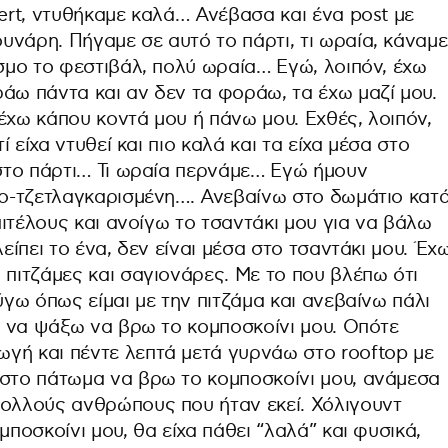
pert, ντυθήκαμε καλά… Ανέβασα και ένα post με
νάρη. Πήγαμε σε αυτό το πάρτι, τι ωραία, κάναμε
όσμο το φεστιβάλ, πολύ ωραία… Εγώ, λοιπόν, έχω
άω πάντα και αν δεν τα φοράω, τα έχω μαζί μου.
έχω κάπου κοντά μου ή πάνω μου. Εχθές, λοιπόν,
ί είχα ντυθεί και πιο καλά και τα είχα μέσα στο
 στο πάρτι… Τι ωραία περνάμε… Εγώ ήμουν
ιλο-τζετλαγκαρισμένη…. Ανεβαίνω στο δωμάτιο κατ
επιτέλους και ανοίγω το τσαντάκι μου για να βάλω
λείπει το ένα, δεν είναι μέσα στο τσαντάκι μου. Έχ
 πιτζάμες και σαγιονάρες. Με το που βλέπω ότι
ύγω όπως είμαι με την πιτζάμα και ανεβαίνω πάλι
ια να ψάξω να βρω το κομποσκοίνι μου. Οπότε
γή και πέντε λεπτά μετά γυρνάω στο rooftop με
 στο πάτωμα να βρω το κομποσκοίνι μου, ανάμεσα
πολλούς ανθρώπους που ήταν εκεί. Χόλιγουντ
μποσκοίνι μου, θα είχα πάθει “λαλά” και φυσικά,