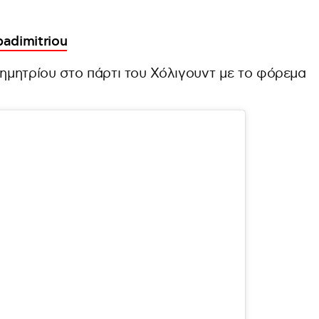
padimitriou
μητρίου στο πάρτι του Χόλιγουντ με το φόρεμα