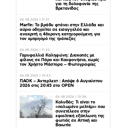
για τη δολοφονία της
Βρετανίδας
06.08.2026 | 11:31
Marfin: Το βράδυ φτάνει στην Ελλάδα και
αύριο οδηγείται σε εισαγγελέα και
ανακριτή η 46χρονη κατηγορούμενη για
τον εμπρησμό της τράπεζας
06.08.2026 | 11:23
Γαρυφαλλιά Καληφώνη: Διακοπές με
φίλους σε Πάρο και Κουφονήσια, χωρίς
τον Χρήστο Μάστορα – Φωτογραφίες
06.08.2026 | 10:43
ΠΑΟΚ – Άντερλεχτ : Απόψε 6 Αυγούστου
2026 στις 20:45 στο ΟΡΕΝ
06.08.2026 | 10:38
Κολυδάς: Τι είναι το
«πολωμένο μελτέμι» που
συνετέλεσε στην
εφιαλτική εξάπλωση της
φωτιάς σε Αττική και
Βοιωτία