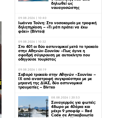
δηλωθεί ως
ναυαγοσώστης
09.08.2026 | 10:40
Ιωάννα Τούνη: Στο νοσοκομείο με τροφική
δηλητηρίαση – «Τι μάτι πρέπει να έχω
φάει» (Βίντεο)
09.08.2026 | 10:32
Στο 401 οι δύο αστυνομικοί μετά το τροχαίο
στην Αθηνών-Σουνίου –Πως έγινε η
σφοδρή σύγκρουση με αυτοκίνητο που
οδηγούσε τουρίστας
09.08.2026 | 00:19
Σοβαρό τροχαίο στην Αθηνών –Σουνίου –
ΙΧ από αναστροφή συγκρούστηκε με με
μηχανή της ΔΙΑΣ, δύο αστυνομικοί
τραυματίες – Βίντεο
08.08.2026 | 20:53
Συναγερμός για φωτιές:
48ωρο με 40άρια και
μέχρι 9 μποφόρ – Red
Code σε Αττικοβοιωτία