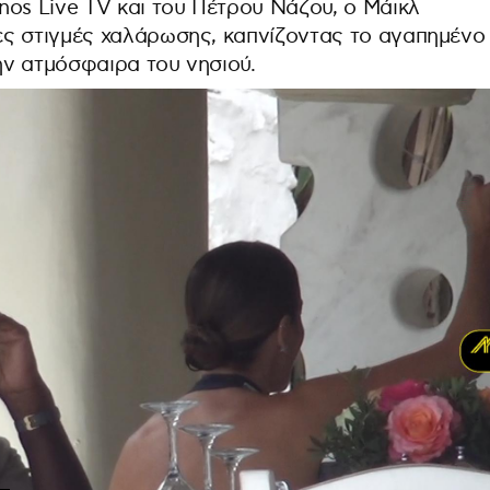
nos Live TV και του Πέτρου Νάζου, ο Μάικλ
ς στιγμές χαλάρωσης, καπνίζοντας το αγαπημένο
ν ατμόσφαιρα του νησιού.