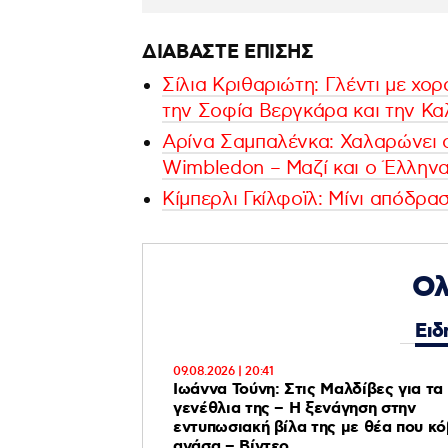
ΔΙΑΒΑΣΤΕ ΕΠΙΣΗΣ
Σίλια Κριθαριώτη: Γλέντι με χο
την Σοφία Βεργκάρα και την Κα
Αρίνα Σαμπαλένκα: Χαλαρώνει σ
Wimbledon – Μαζί και ο Έλληνα
Κίμπερλι Γκίλφοϊλ: Μίνι απόδρα
Ολ
Ειδ
09.08.2026 | 20:41
Ιωάννα Τούνη: Στις Μαλδίβες για τα
γενέθλια της – H ξενάγηση στην
εντυπωσιακή βίλα της με θέα που κό
ανάσα – Βίντεο