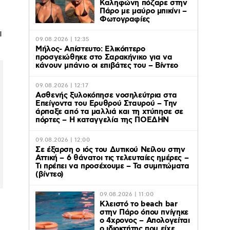
Καληφώνη πόζαρε στην
Πάρο με μαύρο μπικίνι –
Φωτογραφίες
ι
09.08.2026 | 12:35
Μήλος- Απίστευτο: Ελικόπτερο
προσγειώθηκε στο Σαρακήνικο για να
κάνουν μπάνιο οι επιβάτες του – Βίντεο
09.08.2026 | 12:17
Ασθενής ξυλοκόπησε νοσηλεύτρια στα
Επείγοντα του Ερυθρού Σταυρού – Tην
άρπαξε από τα μαλλιά και τη χτύπησε σε
πόρτες – Η καταγγελία της ΠΟΕΔΗΝ
09.08.2026 | 12:00
Σε έξαρση ο ιός του Δυτικού Νείλου στην
Αττική – 6 θάνατοι τις τελευταίες ημέρες –
Τι πρέπει να προσέχουμε – Τα συμπτώματα
(βίντεο)
09.08.2026 | 11:00
Κλειστό το beach bar
στην Πάρο όπου πνίγηκε
ο 4χρονος – Απολογείται
ο ιδιοκτήτης που είχε