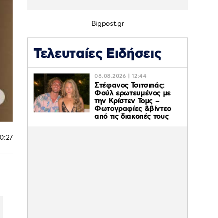
Bigpost.gr
Τελευταίες Ειδήσεις
08.08.2026 | 12:44
Στέφανος Τσιτσιπάς:
Φούλ ερωτευμένος με
την Κρίστεν Τομς –
Φωτογραφίες &βίντεο
από τις διακοπές τους
0:27