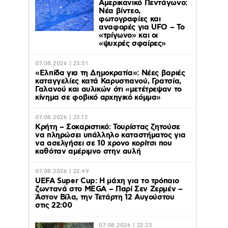
Αμερικανικό Πεντάγωνο:
Νέα βίντεο,
φωτογραφίες και
αναφορές για UFO – Το
«τρίγωνο» και οι
«ψυχρές σφαίρες»
07.08.2026 | 23:51
«Ελπίδα για τη Δημοκρατία»: Νέες βαριές
καταγγελίες κατά Καρυστιανού, Γρατσία,
Γαλανού και αυλικών ότι «μετέτρεψαν το
κίνημα σε φοβικό αρχηγικό κόμμα»
07.08.2026 | 23:12
Κρήτη – Σοκαριστικό: Τουρίστας ζητούσε
να πληρώσει υπάλληλο καταστήματος για
να ασελγήσει σε 10 χρονο κορίτσι που
καθόταν αμέριμνο στην αυλή
07.08.2026 | 22:49
UEFA Super Cup: Η μάχη για το τρόπαιο
ζωντανά στο MEGA – Παρί Σεν Ζερμέν –
Άστον Βίλα, την Τετάρτη 12 Αυγούστου
στις 22:00
07.08.2026 | 22:23