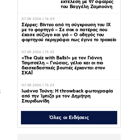
εκτέλεση με 97 σφαίρες
του Βαγγέλη Ζαμπούνη
07.08.2026 | 16:09
Σέρρες: Βίντεο από τη σύγκρουση του ΙΧ
με το φορτηγό – Σε σοκ ο πατέρας που
έχασε σύζυγο και γιό – Ο οδηγός του
φορτηγού περιγράφει πως έγινε το τροχαίο
07.08.2026 | 15:35
«The Quiz with Balls!» με τον Γιάννη
Τσιμιτσέλη – Γνώσεις, γέλιο και οι πιο
διασκεδαστικές βουτιές έρχονται στον
ΣΚΑΪ
07.08.2026 | 15:23
ε
Ιωάννα Τούνη: Η throwback φωτογραφία
από την Ίμπιζα με τον Δημήτρη
Σπυριδωνίδη
Όλες οι Ειδήσεις