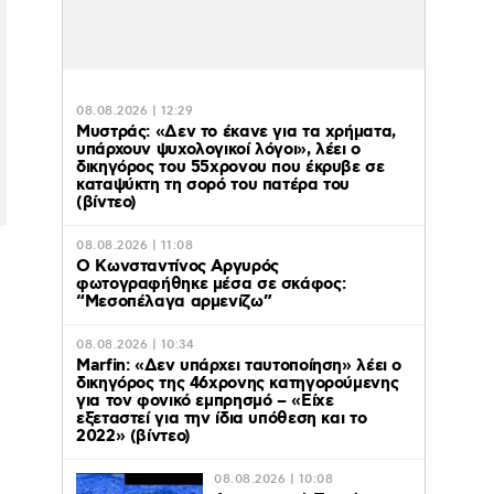
08.08.2026 | 12:29
Μυστράς: «Δεν το έκανε για τα χρήματα,
υπάρχουν ψυχολογικοί λόγοι», λέει ο
δικηγόρος του 55χρονου που έκρυβε σε
καταψύκτη τη σορό του πατέρα του
(βίντεο)
08.08.2026 | 11:08
Ο Κωνσταντίνος Αργυρός
φωτογραφήθηκε μέσα σε σκάφος:
“Μεσοπέλαγα αρμενίζω”
08.08.2026 | 10:34
Marfin: «Δεν υπάρχει ταυτοποίηση» λέει ο
δικηγόρος της 46χρονης κατηγορούμενης
για τον φονικό εμπρησμό – «Είχε
εξεταστεί για την ίδια υπόθεση και το
2022» (βίντεο)
08.08.2026 | 10:08