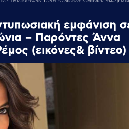
ΑΡΤΙ ΓΙΑ ΤΑ ΠΟΣΕΙΔΩΝΙΑ – ΠΑΡΟΝΤΕΣ ΑΝΝΑ ΒΙΣΣΗ ΚΑΙ ΑΝΤΩΝΗΣ ΡΕΜΟΣ (ΕΙΚΟΝ
ντυπωσιακή εμφάνιση σ
δώνια – Παρόντες Άννα
έμος (εικόνες& βίντεο)