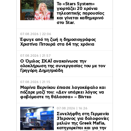
Το «Stars System»
γιορτάζει 20 χρόνια
τηλεοπτικής παρουσίας
και γίνεται καθημερινό
στο Star.
07.08.2026 | 22:06
Έφυγε από τη ζωή η δημοσιογράφος
Χριστίνα Πιτουρά στα 64 της χρόνια
07.08.2026 | 21:57
Ο Όμιλος ΣΚΑΪ ανακοίνωσε την
ολοκλήρωση της συνεργασίας του με τον
Γρηγόρη Δημητριάδη
07.08.2026 | 21:15
Μαρίνα Βερνίκου έπιασε λαγοκέφαλο και
πόζαρε μαζί του: «Δεν υπάρχει λόγος να
φοβόμαστε τη θάλασσα» – Βίντεο
07.08.2026 | 16:26
Συνελήφθη στη Γερμανία
31χρονος για δολοφονίες
μελών της Greek Mafia,
κατηγορείται και για την