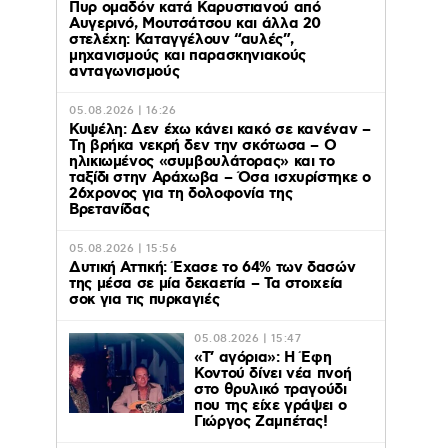
Πυρ ομαδόν κατά Καρυστιανού από
Αυγερινό, Μουτσάτσου και άλλα 20
στελέχη: Καταγγέλουν “αυλές”,
μηχανισμούς και παρασκηνιακούς
ανταγωνισμούς
05.08.2026 | 16:26
Κυψέλη: Δεν έχω κάνει κακό σε κανέναν –
Τη βρήκα νεκρή δεν την σκότωσα – Ο
ηλικιωμένος «συμβουλάτορας» και το
ταξίδι στην Αράχωβα – Όσα ισχυρίστηκε ο
26χρονος για τη δολοφονία της
Βρετανίδας
05.08.2026 | 15:56
Δυτική Αττική: Έχασε το 64% των δασών
της μέσα σε μία δεκαετία – Τα στοιχεία
σοκ για τις πυρκαγιές
05.08.2026 | 15:47
«Τ’ αγόρια»: Η Έφη
Κοντού δίνει νέα πνοή
στο θρυλικό τραγούδι
που της είχε γράψει ο
Γιώργος Ζαμπέτας!