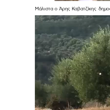
Μάλιστα ο Άρης Καβατζίκης δημοσ
Πρόγραμμα
Αναπαραγωγής
Βίντεο