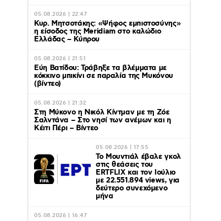
05.08.2026 | 22:47
Κυρ. Μητσοτάκης: «Ψήφος εμπιστοσύνης»
η είσοδος της Meridiam στο καλώδιο
Ελλάδας – Κύπρου
05.08.2026 | 21:51
Εύη Βατίδου: Τράβηξε τα βλέμματα με
κόκκινο μπικίνι σε παραλία της Μυκόνου
(βίντεο)
05.08.2026 | 21:32
Στη Μύκονο η Νικόλ Κίντμαν με τη Ζόε
Σαλντάνα – Στο νησί των ανέμων και η
Κέιτι Πέρι – Βίντεο
05.08.2026 | 17:55
Το Μουντιάλ έβαλε γκολ
στις θεάσεις του
ERTFLIX και τον Ιούλιο
με 22.551.894 views, για
δεύτερο συνεχόμενο
μήνα
05.08.2026 | 16:47