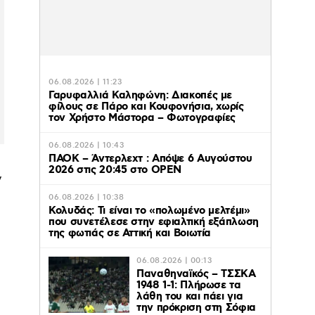
06.08.2026 | 11:23
Γαρυφαλλιά Καληφώνη: Διακοπές με
φίλους σε Πάρο και Κουφονήσια, χωρίς
τον Χρήστο Μάστορα – Φωτογραφίες
06.08.2026 | 10:43
ΠΑΟΚ – Άντερλεχτ : Απόψε 6 Αυγούστου
2026 στις 20:45 στο ΟΡΕΝ
ν
06.08.2026 | 10:38
Κολυδάς: Τι είναι το «πολωμένο μελτέμι»
που συνετέλεσε στην εφιαλτική εξάπλωση
της φωτιάς σε Αττική και Βοιωτία
06.08.2026 | 00:13
Παναθηναϊκός – ΤΣΣΚΑ
1948 1-1: Πλήρωσε τα
λάθη του και πάει για
την πρόκριση στη Σόφια