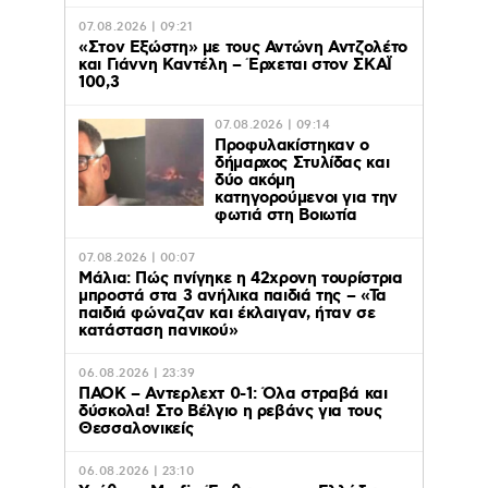
07.08.2026 | 09:21
«Στον Εξώστη» με τους Αντώνη Αντζολέτο
και Γιάννη Καντέλη – Έρχεται στον ΣΚΑΪ
100,3
07.08.2026 | 09:14
Προφυλακίστηκαν ο
δήμαρχος Στυλίδας και
δύο ακόμη
κατηγορούμενοι για την
φωτιά στη Βοιωτία
07.08.2026 | 00:07
Μάλια: Πώς πνίγηκε η 42χρονη τουρίστρια
μπροστά στα 3 ανήλικα παιδιά της – «Τα
παιδιά φώναζαν και έκλαιγαν, ήταν σε
κατάσταση πανικού»
06.08.2026 | 23:39
ΠΑΟΚ – Αντερλεχτ 0-1: Όλα στραβά και
δύσκολα! Στο Βέλγιο η ρεβάνς για τους
Θεσσαλονικείς
06.08.2026 | 23:10