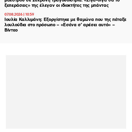
μαέστρου σε 26χρονη τραγουδίστρια: «Σιγά-σιγά θα το
ξεπεράσεις» της έλεγαν οι ιδιοκτήτες της μπάντας
07.08.2026 | 10:59
Ιουλία Καλλιμάνη: Εξοργίστηκε με θαμώνα που της πέταξε
λουλούδια στο πρόσωπο – «Εσένα σ’ αρέσει αυτό» –
Βίντεο