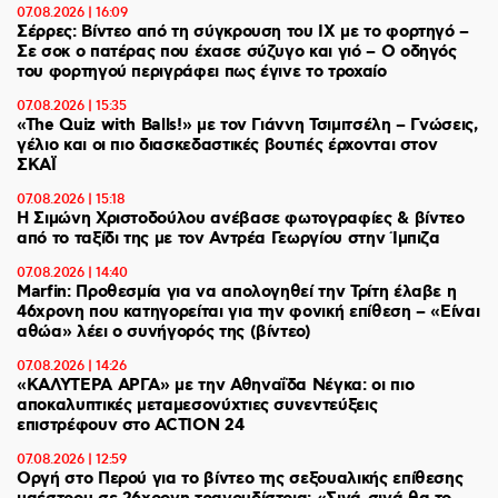
07.08.2026 | 16:09
Σέρρες: Βίντεο από τη σύγκρουση του ΙΧ με το φορτηγό –
Σε σοκ ο πατέρας που έχασε σύζυγο και γιό – Ο οδηγός
του φορτηγού περιγράφει πως έγινε το τροχαίο
07.08.2026 | 15:35
«The Quiz with Balls!» με τον Γιάννη Τσιμιτσέλη – Γνώσεις,
γέλιο και οι πιο διασκεδαστικές βουτιές έρχονται στον
ΣΚΑΪ
07.08.2026 | 15:18
Η Σιμώνη Χριστοδούλου ανέβασε φωτογραφίες & βίντεο
από το ταξίδι της με τον Αντρέα Γεωργίου στην Ίμπιζα
07.08.2026 | 14:40
Marfin: Προθεσμία για να απολογηθεί την Τρίτη έλαβε η
46χρονη που κατηγορείται για την φονική επίθεση – «Είναι
αθώα» λέει ο συνήγορός της (βίντεο)
07.08.2026 | 14:26
«ΚΑΛΥΤΕΡΑ ΑΡΓΑ» με την Αθηναΐδα Νέγκα: οι πιο
αποκαλυπτικές μεταμεσονύχτιες συνεντεύξεις
επιστρέφουν στο ACTION 24
07.08.2026 | 12:59
Οργή στο Περού για το βίντεο της σεξουαλικής επίθεσης