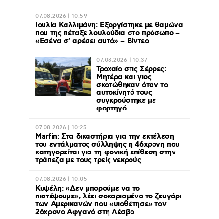
07.08.2026 | 10:59
Ιουλία Καλλιμάνη: Εξοργίστηκε με θαμώνα
που της πέταξε λουλούδια στο πρόσωπο –
«Εσένα σ’ αρέσει αυτό» – Βίντεο
07.08.2026 | 10:37
Τροχαίο στις Σέρρες:
Μητέρα και γιος
σκοτώθηκαν όταν το
αυτοκίνητό τους
συγκρούστηκε με
φορτηγό
07.08.2026 | 10:25
Marfin: Στα δικαστήρια για την εκτέλεση
του εντάλματος σύλληψης η 46χρονη που
κατηγορείται για τη φονική επίθεση στην
τράπεζα με τους τρείς νεκρούς
07.08.2026 | 10:05
Κυψέλη: «Δεν μπορούμε να το
πιστέψουμε», λέει σοκαρισμένο το ζευγάρι
των Αμερικανών που «υιοθέτησε» τον
26χρονο Αφγανό στη Λέσβο