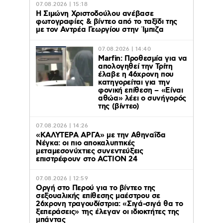
07.08.2026 | 15:18
Η Σιμώνη Χριστοδούλου ανέβασε
φωτογραφίες & βίντεο από το ταξίδι της
με τον Αντρέα Γεωργίου στην Ίμπιζα
07.08.2026 | 14:40
Marfin: Προθεσμία για να
απολογηθεί την Τρίτη
έλαβε η 46χρονη που
κατηγορείται για την
φονική επίθεση – «Είναι
αθώα» λέει ο συνήγορός
της (βίντεο)
07.08.2026 | 14:26
«ΚΑΛΥΤΕΡΑ ΑΡΓΑ» με την Αθηναΐδα
Νέγκα: οι πιο αποκαλυπτικές
μεταμεσονύχτιες συνεντεύξεις
επιστρέφουν στο ACTION 24
07.08.2026 | 12:59
Οργή στο Περού για το βίντεο της
σεξουαλικής επίθεσης μαέστρου σε
26χρονη τραγουδίστρια: «Σιγά-σιγά θα το
ξεπεράσεις» της έλεγαν οι ιδιοκτήτες της
μπάντας