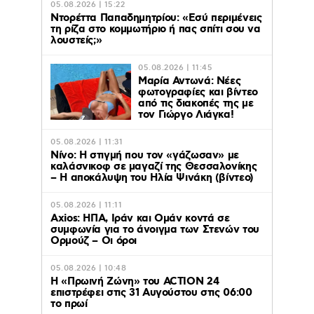
05.08.2026 | 15:22
Ντορέττα Παπαδημητρίου: «Εσύ περιμένεις
τη ρίζα στο κομμωτήριο ή πας σπίτι σου να
λουστείς;»
05.08.2026 | 11:45
Μαρία Αντωνά: Νέες
φωτογραφίες και βίντεο
από τις διακοπές της με
τον Γιώργο Λιάγκα!
05.08.2026 | 11:31
Νίνο: Η στιγμή που τον «γάζωσαν» με
καλάσνικοφ σε μαγαζί της Θεσσαλονίκης
– Η αποκάλυψη του Ηλία Ψινάκη (βίντεο)
05.08.2026 | 11:11
Axios: ΗΠΑ, Ιράν και Ομάν κοντά σε
συμφωνία για το άνοιγμα των Στενών του
Ορμούζ – Οι όροι
05.08.2026 | 10:48
Η «Πρωινή Ζώνη» του ACTION 24
επιστρέφει στις 31 Αυγούστου στις 06:00
το πρωί