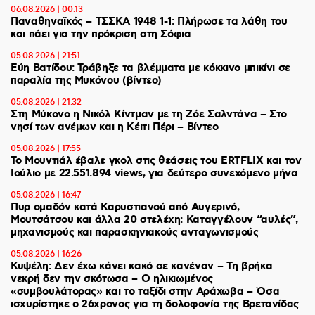
06.08.2026 | 00:13
Παναθηναϊκός – ΤΣΣΚΑ 1948 1-1: Πλήρωσε τα λάθη του
και πάει για την πρόκριση στη Σόφια
05.08.2026 | 21:51
Εύη Βατίδου: Τράβηξε τα βλέμματα με κόκκινο μπικίνι σε
παραλία της Μυκόνου (βίντεο)
05.08.2026 | 21:32
Στη Μύκονο η Νικόλ Κίντμαν με τη Ζόε Σαλντάνα – Στο
νησί των ανέμων και η Κέιτι Πέρι – Βίντεο
05.08.2026 | 17:55
Το Μουντιάλ έβαλε γκολ στις θεάσεις του ERTFLIX και τον
Ιούλιο με 22.551.894 views, για δεύτερο συνεχόμενο μήνα
05.08.2026 | 16:47
Πυρ ομαδόν κατά Καρυστιανού από Αυγερινό,
Μουτσάτσου και άλλα 20 στελέχη: Καταγγέλουν “αυλές”,
μηχανισμούς και παρασκηνιακούς ανταγωνισμούς
05.08.2026 | 16:26
Κυψέλη: Δεν έχω κάνει κακό σε κανέναν – Τη βρήκα
νεκρή δεν την σκότωσα – Ο ηλικιωμένος
«συμβουλάτορας» και το ταξίδι στην Αράχωβα – Όσα
ισχυρίστηκε ο 26χρονος για τη δολοφονία της Βρετανίδας