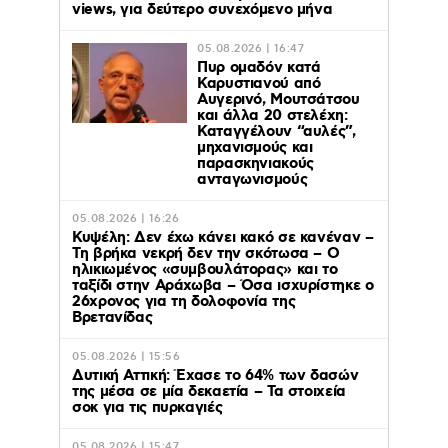
views, για δεύτερο συνεχόμενο μήνα
05.08.2026 | 16:47
Πυρ ομαδόν κατά
Καρυστιανού από
Αυγερινό, Μουτσάτσου
και άλλα 20 στελέχη:
Καταγγέλουν “αυλές”,
μηχανισμούς και
παρασκηνιακούς
ανταγωνισμούς
05.08.2026 | 16:26
Κυψέλη: Δεν έχω κάνει κακό σε κανέναν –
Τη βρήκα νεκρή δεν την σκότωσα – Ο
ηλικιωμένος «συμβουλάτορας» και το
ταξίδι στην Αράχωβα – Όσα ισχυρίστηκε ο
26χρονος για τη δολοφονία της
Βρετανίδας
05.08.2026 | 15:56
Δυτική Αττική: Έχασε το 64% των δασών
της μέσα σε μία δεκαετία – Τα στοιχεία
σοκ για τις πυρκαγιές
05.08.2026 | 15:47