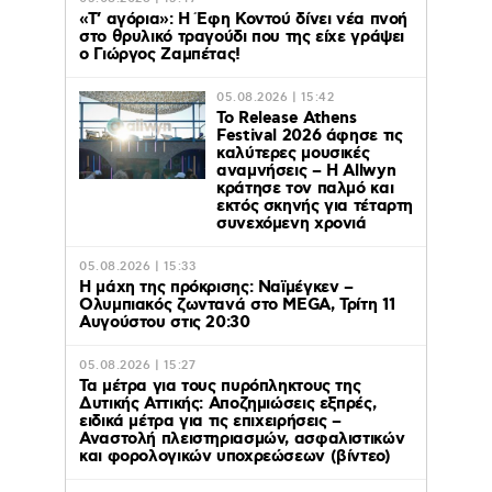
«Τ’ αγόρια»: Η Έφη Κοντού δίνει νέα πνοή
στο θρυλικό τραγούδι που της είχε γράψει
ο Γιώργος Ζαμπέτας!
05.08.2026 | 15:42
Το Release Athens
Festival 2026 άφησε τις
καλύτερες μουσικές
αναμνήσεις – Η Allwyn
κράτησε τον παλμό και
εκτός σκηνής για τέταρτη
συνεχόμενη χρονιά
05.08.2026 | 15:33
Η μάχη της πρόκρισης: Ναϊμέγκεν –
Ολυμπιακός ζωντανά στο MEGA, Τρίτη 11
Αυγούστου στις 20:30
05.08.2026 | 15:27
Τα μέτρα για τους πυρόπληκτους της
Δυτικής Αττικής: Αποζημιώσεις εξπρές,
ειδικά μέτρα για τις επιχειρήσεις –
Αναστολή πλειστηριασμών, ασφαλιστικών
και φορολογικών υποχρεώσεων (βίντεο)