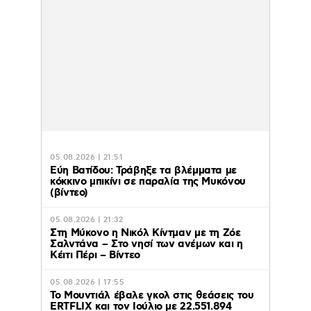
05.08.2026 | 21:51
Εύη Βατίδου: Τράβηξε τα βλέμματα με
κόκκινο μπικίνι σε παραλία της Μυκόνου
(βίντεο)
05.08.2026 | 21:32
Στη Μύκονο η Νικόλ Κίντμαν με τη Ζόε
Σαλντάνα – Στο νησί των ανέμων και η
Κέιτι Πέρι – Βίντεο
05.08.2026 | 17:55
Το Μουντιάλ έβαλε γκολ στις θεάσεις του
ERTFLIX και τον Ιούλιο με 22.551.894