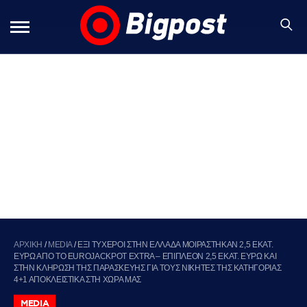
ΑΡΧΙΚΗ
/
MEDIA
/
ΕΞΙ ΤΥΧΕΡΟΙ ΣΤΗΝ ΕΛΛΑΔΑ ΜΟΙΡΑΣΤΗΚΑΝ 2,5 ΕΚΑΤ.
ΕΥΡΩ ΑΠΟ ΤΟ EUROJACKPOT EXTRA – ΕΠΙΠΛΕΟΝ 2,5 ΕΚΑΤ. ΕΥΡΩ ΚΑΙ
ΣΤΗΝ ΚΛΗΡΩΣΗ ΤΗΣ ΠΑΡΑΣΚΕΥΗΣ ΓΙΑ ΤΟΥΣ ΝΙΚΗΤΕΣ ΤΗΣ ΚΑΤΗΓΟΡΙΑΣ
4+1 ΑΠΟΚΛΕΙΣΤΙΚΑ ΣΤΗ ΧΩΡΑ ΜΑΣ
MEDIA