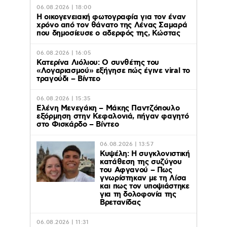
06.08.2026 | 18:00
Η οικογενειακή φωτογραφία για τον έναν
χρόνο από τον θάνατο της Λένας Σαμαρά
που δημοσίευσε ο αδερφός της, Κώστας
06.08.2026 | 16:05
Κατερίνα Λιόλιου: Ο συνθέτης του
«Λογαριασμού» εξήγησε πώς έγινε viral το
τραγούδι – Βίντεο
06.08.2026 | 15:35
Ελένη Μενεγάκη – Μάκης Παντζόπουλο
εξόρμηση στην Κεφαλονιά, πήγαν φαγητό
στο Φισκάρδο – Βίντεο
06.08.2026 | 13:57
Κυψέλη: Η συγκλονιστική
κατάθεση της συζύγου
του Αφγανού – Πως
γνωρίστηκαν με τη Λίσα
και πως τον υποψιάστηκε
για τη δολοφονία της
Βρετανίδας
06.08.2026 | 11:31