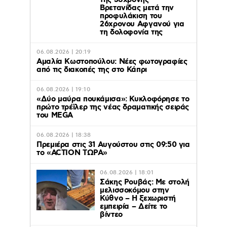
της 38χρονης
Βρετανίδας μετά την
προφυλάκιση του
26χρονου Αφγανού για
τη δολοφονία της
06.08.2026 | 20:19
Αμαλία Κωστοπούλου: Νέες φωτογραφίες
από τις διακοπές της στο Κάπρι
06.08.2026 | 19:10
«Δύο μαύρα πουκάμισα»: Κυκλοφόρησε το
πρώτο τρέϊλερ της νέας δραματικής σειράς
του MEGA
06.08.2026 | 18:38
Πρεμιέρα στις 31 Αυγούστου στις 09:50 για
το «ACTION ΤΩΡΑ»
06.08.2026 | 18:01
Σάκης Ρουβάς: Με στολή
μελισσοκόμου στην
Κύθνο – Η ξεχωριστή
εμπειρία – Δείτε το
βίντεο