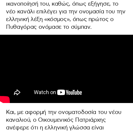
ικανοποίησή του, καθώς, όπως εξήγησε, το
νέο κανάλι επιλέγει για την ονομασία του την
ελληνική λέξη «κόσμος», όπως πρώτος ο
Πυθαγόρας ονόμασε το σύμπαν.
Και, με αφορμή την ονοματοδοσία του νέου
καναλιού, ο Οικουμενικός Πατριάρχης
ανέφερε ότι η ελληνική γλώσσα είναι