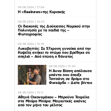
08.08.2026 | 17:06
Η «Realnews»της Κυριακής
08.08.2026 | 16:42
Οι διακοπές της Δούκισσας Νομικού στην
Πολυνησία με τα παιδιά της –
Φωτογραφίες
08.08.2026 | 16:35
Λυκαβηττός: Σε 57χρονη γυναίκα από την
Κυψέλη ανήκει το πτώμα που βρέθηκε σε
σπηλιά – Από πτώση ο θάνατος
08.08.2026 | 15:20
Η Άννα Βίσση απόλαυσε
μπάντα που έπαιξε
Τσιτσάνη σε δρόμο στο
Φισκάρδο – Δείτε βίντεο
08.08.2026 | 13:11
Αθηνά Οικονομάκου – Μπρούνο Τσερέλα
στα Μπόρα Μπόρα: Mαγευτικές εικόνες
από τον μήνα του μέλιτος