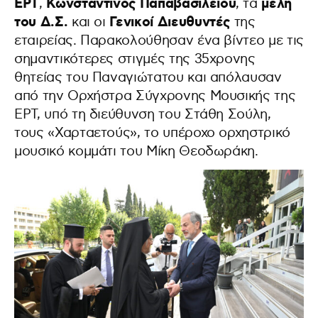
ΕΡΤ
Κωνσταντίνος Παπαβασιλείου
μέλη
,
, τα
του Δ.Σ.
Γενικοί Διευθυντές
και οι
της
εταιρείας. Παρακολούθησαν ένα βίντεο με τις
σημαντικότερες στιγμές της 35χρονης
θητείας του Παναγιώτατου και απόλαυσαν
από την Ορχήστρα Σύγχρονης Μουσικής της
ΕΡΤ, υπό τη διεύθυνση του Στάθη Σούλη,
τους «Χαρταετούς», το υπέροχο ορχηστρικό
μουσικό κομμάτι του Μίκη Θεοδωράκη.