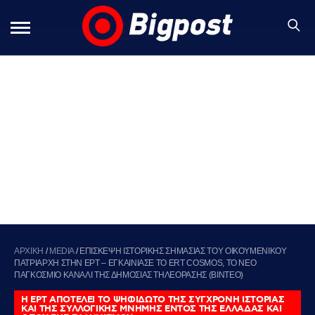
ΑΡΧΙΚΗ
/
MEDIA
/
ΕΠΙΣΚΕΨΗ ΙΣΤΟΡΙΚΗΣ ΣΗΜΑΣΙΑΣ ΤΟΥ ΟΙΚΟΥΜΕΝΙΚΟΥ
ΠΑΤΡΙΑΡΧΗ ΣΤΗΝ ΕΡΤ – ΕΓΚΑΙΝΙΑΣΕ ΤΟ ERT COSMOS, ΤΟ ΝΕΟ
ΠΑΓΚΟΣΜΙΟ ΚΑΝΑΛΙ ΤΗΣ ΔΗΜΟΣΙΑΣ ΤΗΛΕΟΡΑΣΗΣ (ΒΙΝΤΕΟ)
Η ΕΡΤ ΑΠΟΤΕΛΕΙ ΤΟ ΨΗΦΙΔΩΤΟ ΤΗΣ ΣΥΓΧΡΟΝΗ ΙΣΤΟΡΙΑΣ
ΚΑΙ ΤΗΣ ΣΥΛΛΟΓΙΚΗΣ ΜΝΗΜΗΣ ΕΝΤΟΣ ΤΗΣ ΕΛΛΑΔΑΣ ΚΑΙ