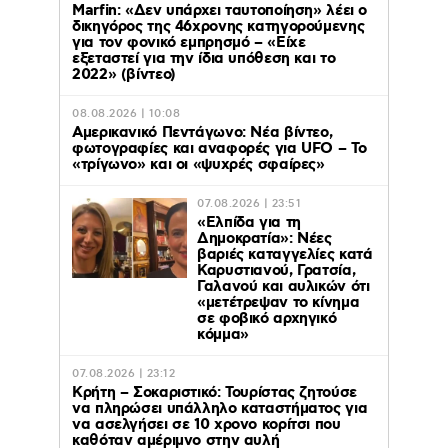
Marfin: «Δεν υπάρχει ταυτοποίηση» λέει ο
δικηγόρος της 46χρονης κατηγορούμενης
για τον φονικό εμπρησμό – «Είχε
εξεταστεί για την ίδια υπόθεση και το
2022» (βίντεο)
08.08.2026 | 10:08
Αμερικανικό Πεντάγωνο: Νέα βίντεο,
φωτογραφίες και αναφορές για UFO – Το
«τρίγωνο» και οι «ψυχρές σφαίρες»
07.08.2026 | 23:51
«Ελπίδα για τη
Δημοκρατία»: Νέες
βαριές καταγγελίες κατά
Καρυστιανού, Γρατσία,
Γαλανού και αυλικών ότι
«μετέτρεψαν το κίνημα
σε φοβικό αρχηγικό
κόμμα»
07.08.2026 | 23:12
Κρήτη – Σοκαριστικό: Τουρίστας ζητούσε
να πληρώσει υπάλληλο καταστήματος για
να ασελγήσει σε 10 χρονο κορίτσι που
καθόταν αμέριμνο στην αυλή