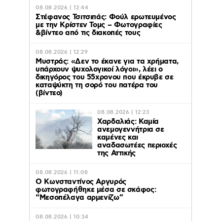
08.08.2026 | 12:44
Στέφανος Τσιτσιπάς: Φούλ ερωτευμένος
με την Κρίστεν Τομς – Φωτογραφίες
&βίντεο από τις διακοπές τους
08.08.2026 | 12:29
Μυστράς: «Δεν το έκανε για τα χρήματα,
υπάρχουν ψυχολογικοί λόγοι», λέει ο
δικηγόρος του 55χρονου που έκρυβε σε
καταψύκτη τη σορό του πατέρα του
(βίντεο)
08.08.2026 | 12:23
Χαρδαλιάς: Καμία
ανεμογεννήτρια σε
καμένες και
αναδασωτέες περιοχές
της Αττικής
08.08.2026 | 11:08
Ο Κωνσταντίνος Αργυρός
φωτογραφήθηκε μέσα σε σκάφος:
“Μεσοπέλαγα αρμενίζω”
08.08.2026 | 10:34