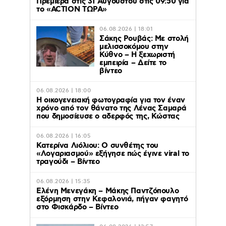
Πρεμιέρα στις 31 Αυγούστου στις 09:50 για
το «ACTION ΤΩΡΑ»
06.08.2026 | 18:01
Σάκης Ρουβάς: Με στολή
μελισσοκόμου στην
Κύθνο – Η ξεχωριστή
εμπειρία – Δείτε το
βίντεο
06.08.2026 | 18:00
Η οικογενειακή φωτογραφία για τον έναν
χρόνο από τον θάνατο της Λένας Σαμαρά
που δημοσίευσε ο αδερφός της, Κώστας
06.08.2026 | 16:05
Κατερίνα Λιόλιου: Ο συνθέτης του
«Λογαριασμού» εξήγησε πώς έγινε viral το
τραγούδι – Βίντεο
06.08.2026 | 15:35
Ελένη Μενεγάκη – Μάκης Παντζόπουλο
εξόρμηση στην Κεφαλονιά, πήγαν φαγητό
στο Φισκάρδο – Βίντεο