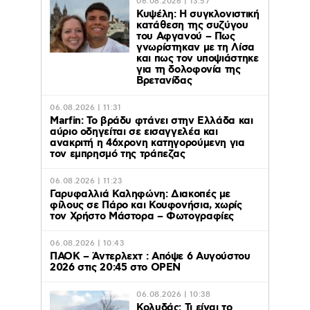
06.08.2026 | 13:57
Κυψέλη: Η συγκλονιστική
κατάθεση της συζύγου
του Αφγανού – Πως
γνωρίστηκαν με τη Λίσα
και πως τον υποψιάστηκε
για τη δολοφονία της
Βρετανίδας
06.08.2026 | 11:31
Marfin: Το βράδυ φτάνει στην Ελλάδα και
αύριο οδηγείται σε εισαγγελέα και
ανακριτή η 46χρονη κατηγορούμενη για
τον εμπρησμό της τράπεζας
06.08.2026 | 11:23
Γαρυφαλλιά Καληφώνη: Διακοπές με
φίλους σε Πάρο και Κουφονήσια, χωρίς
τον Χρήστο Μάστορα – Φωτογραφίες
06.08.2026 | 10:43
ΠΑΟΚ – Άντερλεχτ : Απόψε 6 Αυγούστου
2026 στις 20:45 στο ΟΡΕΝ
06.08.2026 | 10:38
Κολυδάς: Τι είναι το