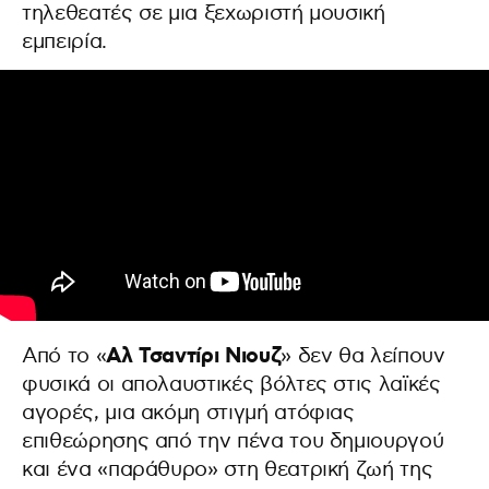
τηλεθεατές σε μια ξεχωριστή μουσική
εμπειρία.
Αλ Τσαντίρι Νιουζ
Από το «
» δεν θα λείπουν
φυσικά οι απολαυστικές βόλτες στις λαϊκές
αγορές, μια ακόμη στιγμή ατόφιας
επιθεώρησης από την πένα του δημιουργού
και ένα «παράθυρο» στη θεατρική ζωή της