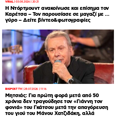
VIRAL
|
03.08.2026 | 20:21
Η Ντόρτμουντ ανακοίνωσε και επίσημα τον
Καρέτσα – Τον παρουσίασε σε μαγαζί με …
γύρο – Δείτε βίντεο&φωτογραφίες
BIGPOST TV
|
28.07.2026 | 11:16
Μητσιάς: Για πρώτη φορά μετά από 50
χρόνια δεν τραγούδησε τον «Γιάννη τον
φονιά» του Γκάτσου μετά την απαγόρευση
του γιού του Μάνου Χατζιδάκη, αλλά