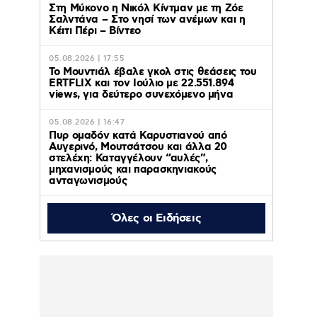
Στη Μύκονο η Νικόλ Κίντμαν με τη Ζόε
Σαλντάνα – Στο νησί των ανέμων και η
Κέιτι Πέρι – Βίντεο
05.08.2026 | 17:55
Το Μουντιάλ έβαλε γκολ στις θεάσεις του
ERTFLIX και τον Ιούλιο με 22.551.894
views, για δεύτερο συνεχόμενο μήνα
05.08.2026 | 16:47
Πυρ ομαδόν κατά Καρυστιανού από
Αυγερινό, Μουτσάτσου και άλλα 20
στελέχη: Καταγγέλουν “αυλές”,
μηχανισμούς και παρασκηνιακούς
ανταγωνισμούς
Όλες οι Ειδήσεις