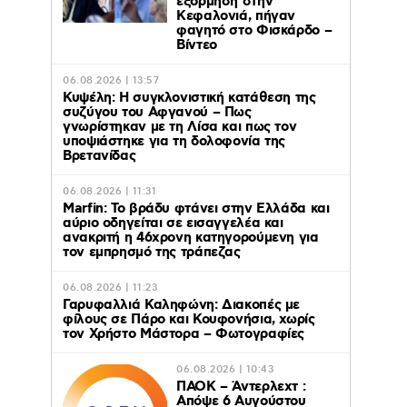
εξόρμηση στην
Κεφαλονιά, πήγαν
φαγητό στο Φισκάρδο –
Βίντεο
06.08.2026 | 13:57
Κυψέλη: Η συγκλονιστική κατάθεση της
συζύγου του Αφγανού – Πως
γνωρίστηκαν με τη Λίσα και πως τον
υποψιάστηκε για τη δολοφονία της
Βρετανίδας
06.08.2026 | 11:31
Marfin: Το βράδυ φτάνει στην Ελλάδα και
αύριο οδηγείται σε εισαγγελέα και
ανακριτή η 46χρονη κατηγορούμενη για
τον εμπρησμό της τράπεζας
06.08.2026 | 11:23
Γαρυφαλλιά Καληφώνη: Διακοπές με
φίλους σε Πάρο και Κουφονήσια, χωρίς
τον Χρήστο Μάστορα – Φωτογραφίες
06.08.2026 | 10:43
ΠΑΟΚ – Άντερλεχτ :
Απόψε 6 Αυγούστου