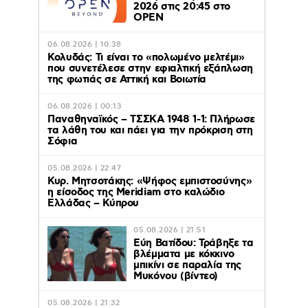
2026 στις 20:45 στο
ΟΡΕΝ
06.08.2026 | 10:38
Κολυδάς: Τι είναι το «πολωμένο μελτέμι»
που συνετέλεσε στην εφιαλτική εξάπλωση
της φωτιάς σε Αττική και Βοιωτία
06.08.2026 | 00:13
Παναθηναϊκός – ΤΣΣΚΑ 1948 1-1: Πλήρωσε
τα λάθη του και πάει για την πρόκριση στη
Σόφια
05.08.2026 | 22:47
Κυρ. Μητσοτάκης: «Ψήφος εμπιστοσύνης»
η είσοδος της Meridiam στο καλώδιο
Ελλάδας – Κύπρου
05.08.2026 | 21:51
Εύη Βατίδου: Τράβηξε τα
βλέμματα με κόκκινο
μπικίνι σε παραλία της
Μυκόνου (βίντεο)
05.08.2026 | 21:32