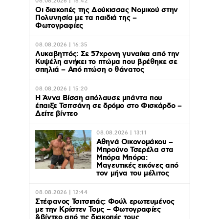
08.08.2026 | 16:42
Οι διακοπές της Δούκισσας Νομικού στην
Πολυνησία με τα παιδιά της –
Φωτογραφίες
08.08.2026 | 16:35
Λυκαβηττός: Σε 57χρονη γυναίκα από την
Κυψέλη ανήκει το πτώμα που βρέθηκε σε
σπηλιά – Από πτώση ο θάνατος
08.08.2026 | 15:20
Η Άννα Βίσση απόλαυσε μπάντα που
έπαιξε Τσιτσάνη σε δρόμο στο Φισκάρδο –
Δείτε βίντεο
08.08.2026 | 13:11
Αθηνά Οικονομάκου –
Μπρούνο Τσερέλα στα
Μπόρα Μπόρα:
Mαγευτικές εικόνες από
τον μήνα του μέλιτος
08.08.2026 | 12:44
Στέφανος Τσιτσιπάς: Φούλ ερωτευμένος
με την Κρίστεν Τομς – Φωτογραφίες
&βίντεο από τις διακοπές τους