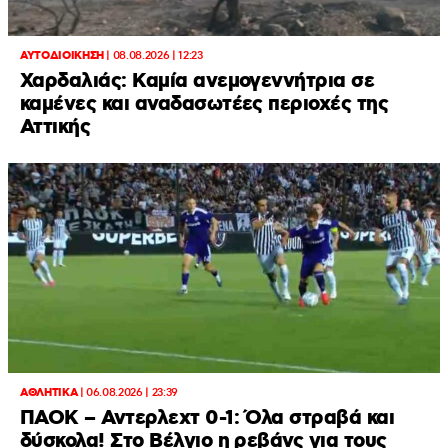
ΑΥΤΟΔΙΟΙΚΗΣΗ
|
08.08.2026 | 12:23
Χαρδαλιάς: Καμία ανεμογεννήτρια σε
καμένες και αναδασωτέες περιοχές της
Αττικής
ΑΘΛΗΤΙΚΑ
|
06.08.2026 | 23:39
ΠΑΟΚ – Αντερλεχτ 0-1: Όλα στραβά και
δύσκολα! Στο Βέλγιο η ρεβάνς για τους