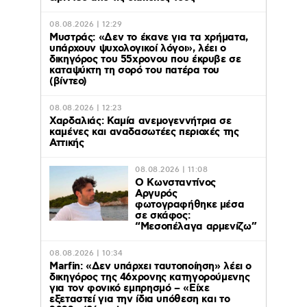
08.08.2026 | 12:29
Μυστράς: «Δεν το έκανε για τα χρήματα,
υπάρχουν ψυχολογικοί λόγοι», λέει ο
δικηγόρος του 55χρονου που έκρυβε σε
καταψύκτη τη σορό του πατέρα του
(βίντεο)
08.08.2026 | 12:23
Χαρδαλιάς: Καμία ανεμογεννήτρια σε
καμένες και αναδασωτέες περιοχές της
Αττικής
08.08.2026 | 11:08
Ο Κωνσταντίνος
Αργυρός
φωτογραφήθηκε μέσα
σε σκάφος:
“Μεσοπέλαγα αρμενίζω”
08.08.2026 | 10:34
Marfin: «Δεν υπάρχει ταυτοποίηση» λέει ο
δικηγόρος της 46χρονης κατηγορούμενης
για τον φονικό εμπρησμό – «Είχε
εξεταστεί για την ίδια υπόθεση και το