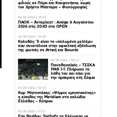
φίλους σε Πάρο και Κουφονήσια, χωρίς
τον Χρήστο Μάστορα – Φωτογραφίες
06.08.2026 | 10:43
ΠΑΟΚ – Άντερλεχτ : Απόψε 6 Αυγούστου
2026 στις 20:45 στο ΟΡΕΝ
06.08.2026 | 10:38
Κολυδάς: Τι είναι το «πολωμένο μελτέμι»
που συνετέλεσε στην εφιαλτική εξάπλωση
της φωτιάς σε Αττική και Βοιωτία
06.08.2026 | 00:13
Παναθηναϊκός – ΤΣΣΚΑ
1948 1-1: Πλήρωσε τα
λάθη του και πάει για
την πρόκριση στη Σόφια
05.08.2026 | 22:47
Κυρ. Μητσοτάκης: «Ψήφος εμπιστοσύνης»
η είσοδος της Meridiam στο καλώδιο
Ελλάδας – Κύπρου
05.08.2026 | 21:51
Εύη Βατίδου: Τράβηξε τα βλέμματα με