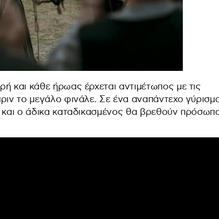
ή και κάθε ήρωας έρχεται αντιμέτωπος με τις
πριν το μεγάλο φινάλε. Σε ένα αναπάντεχο γύρισμ
ς και ο άδικα καταδικασμένος θα βρεθούν πρόσωπ