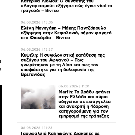
Κατερίνα Λιόλιου: Ο συνθέτης του
«Λογαριασμού» εξήγησε πώς έγινε viral το
τραγούδι – Βίντεο
06.08.2026 | 15:35
Ελένη Μενεγάκη – Μάκης Παντζόπουλο
εξόρμηση στην Κεφαλονιά, πήγαν φαγητό
στο Φισκάρδο – Βίντεο
06.08.2026 | 13:57
Κυψέλη: Η συγκλονιστική κατάθεση της
συζύγου του Αφγανού – Πως
α
γνωρίστηκαν με τη Λίσα και πως τον
ο
υποψιάστηκε για τη δολοφονία της
Βρετανίδας
06.08.2026 | 11:31
Marfin: Το βράδυ φτάνει
στην Ελλάδα και αύριο
οδηγείται σε εισαγγελέα
και ανακριτή η 46χρονη
κατηγορούμενη για τον
εμπρησμό της τράπεζας
06.08.2026 | 11:23
Γαρυφαλλιά Καληφώνη: Διακοπές με