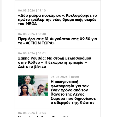
06.08.2026 | 19:10
«Δύο μαύρα πουκάμισα»: Κυκλοφόρησε το
πρώτο τρέϊλερ της νέας δραματικής σειράς
του MEGA
06.08.2026 | 18:38
Πρεμιέρα στις 31 Αυγούστου στις 09:50 για
το «ACTION ΤΩΡΑ»
06.08.2026 | 18:01
Σάκης Ρουβάς: Με στολή μελισσοκόμου
στην Κύθνο – Η ξεχωριστή εμπειρία –
Δείτε το βίντεο
06.08.2026 | 18:00
Η οικογενειακή
φωτογραφία για τον
έναν χρόνο από τον
θάνατο της Λένας
Σαμαρά που δημοσίευσε
ο αδερφός της, Κώστας
06.08.2026 | 16:05