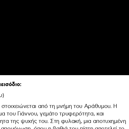
εισόδιο:
υ)
 στοιχειώνεται από τη μνήμη του Αράθυμου. Η
α του Γιάννου, γεμάτο τρυφερότητα, και
ητα της ψυχής του. Στη φυλακή, μια αποτυχημένη
 απομόνωση, όπου η βαθιά του πίστη αποτελεί το