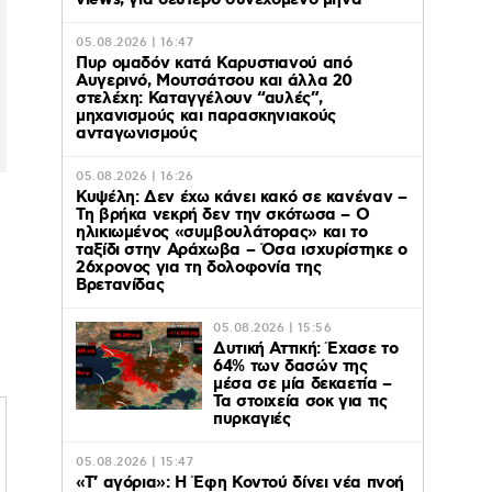
views, για δεύτερο συνεχόμενο μήνα
05.08.2026 | 16:47
Πυρ ομαδόν κατά Καρυστιανού από
Αυγερινό, Μουτσάτσου και άλλα 20
στελέχη: Καταγγέλουν “αυλές”,
μηχανισμούς και παρασκηνιακούς
ανταγωνισμούς
05.08.2026 | 16:26
Κυψέλη: Δεν έχω κάνει κακό σε κανέναν –
Τη βρήκα νεκρή δεν την σκότωσα – Ο
ηλικιωμένος «συμβουλάτορας» και το
ταξίδι στην Αράχωβα – Όσα ισχυρίστηκε ο
26χρονος για τη δολοφονία της
Βρετανίδας
05.08.2026 | 15:56
Δυτική Αττική: Έχασε το
64% των δασών της
μέσα σε μία δεκαετία –
Τα στοιχεία σοκ για τις
πυρκαγιές
05.08.2026 | 15:47
«Τ’ αγόρια»: Η Έφη Κοντού δίνει νέα πνοή