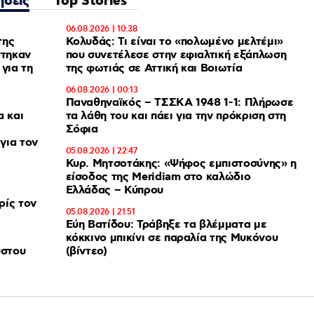
ήσεις
Top Stories
06.08.2026 | 10:38
της
Κολυδάς: Τι είναι το «πολωμένο μελτέμι»
στηκαν
που συνετέλεσε στην εφιαλτική εξάπλωση
για τη
της φωτιάς σε Αττική και Βοιωτία
06.08.2026 | 00:13
Παναθηναϊκός – ΤΣΣΚΑ 1948 1-1: Πλήρωσε
α και
τα λάθη του και πάει για την πρόκριση στη
Σόφια
για τον
05.08.2026 | 22:47
Κυρ. Μητσοτάκης: «Ψήφος εμπιστοσύνης» η
είσοδος της Meridiam στο καλώδιο
Ελλάδας – Κύπρου
ρίς τον
05.08.2026 | 21:51
Εύη Βατίδου: Τράβηξε τα βλέμματα με
κόκκινο μπικίνι σε παραλία της Μυκόνου
ύστου
(βίντεο)