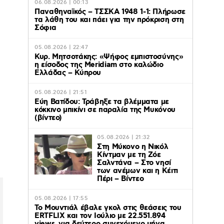
06.08.2026 | 00:13
Παναθηναϊκός – ΤΣΣΚΑ 1948 1-1: Πλήρωσε
τα λάθη του και πάει για την πρόκριση στη
Σόφια
05.08.2026 | 22:47
Κυρ. Μητσοτάκης: «Ψήφος εμπιστοσύνης»
η είσοδος της Meridiam στο καλώδιο
Ελλάδας – Κύπρου
05.08.2026 | 21:51
Εύη Βατίδου: Τράβηξε τα βλέμματα με
κόκκινο μπικίνι σε παραλία της Μυκόνου
(βίντεο)
05.08.2026 | 21:32
Στη Μύκονο η Νικόλ
Κίντμαν με τη Ζόε
Σαλντάνα – Στο νησί
των ανέμων και η Κέιτι
Πέρι – Βίντεο
05.08.2026 | 17:55
Το Μουντιάλ έβαλε γκολ στις θεάσεις του
ERTFLIX και τον Ιούλιο με 22.551.894