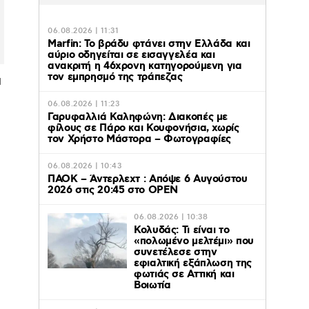
06.08.2026 | 11:31
Marfin: Το βράδυ φτάνει στην Ελλάδα και
αύριο οδηγείται σε εισαγγελέα και
ανακριτή η 46χρονη κατηγορούμενη για
τον εμπρησμό της τράπεζας
ά
06.08.2026 | 11:23
Γαρυφαλλιά Καληφώνη: Διακοπές με
φίλους σε Πάρο και Κουφονήσια, χωρίς
τον Χρήστο Μάστορα – Φωτογραφίες
06.08.2026 | 10:43
ΠΑΟΚ – Άντερλεχτ : Απόψε 6 Αυγούστου
2026 στις 20:45 στο ΟΡΕΝ
06.08.2026 | 10:38
Κολυδάς: Τι είναι το
«πολωμένο μελτέμι» που
συνετέλεσε στην
εφιαλτική εξάπλωση της
φωτιάς σε Αττική και
Βοιωτία