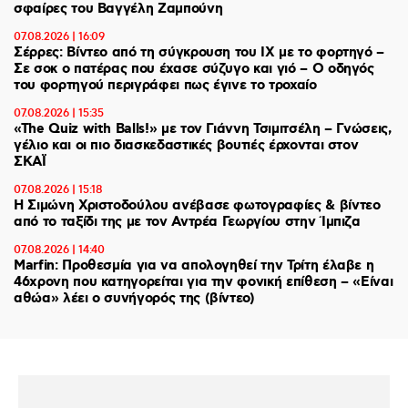
σφαίρες του Βαγγέλη Ζαμπούνη
07.08.2026 | 16:09
Σέρρες: Βίντεο από τη σύγκρουση του ΙΧ με το φορτηγό –
Σε σοκ ο πατέρας που έχασε σύζυγο και γιό – Ο οδηγός
του φορτηγού περιγράφει πως έγινε το τροχαίο
07.08.2026 | 15:35
«The Quiz with Balls!» με τον Γιάννη Τσιμιτσέλη – Γνώσεις,
γέλιο και οι πιο διασκεδαστικές βουτιές έρχονται στον
ΣΚΑΪ
07.08.2026 | 15:18
Η Σιμώνη Χριστοδούλου ανέβασε φωτογραφίες & βίντεο
από το ταξίδι της με τον Αντρέα Γεωργίου στην Ίμπιζα
07.08.2026 | 14:40
Marfin: Προθεσμία για να απολογηθεί την Τρίτη έλαβε η
46χρονη που κατηγορείται για την φονική επίθεση – «Είναι
αθώα» λέει ο συνήγορός της (βίντεο)