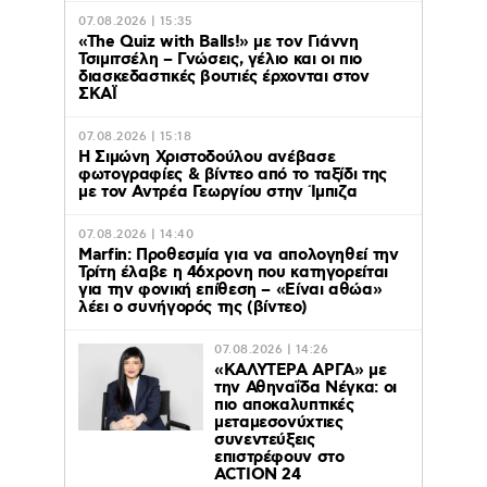
07.08.2026 | 15:35
«The Quiz with Balls!» με τον Γιάννη
Τσιμιτσέλη – Γνώσεις, γέλιο και οι πιο
διασκεδαστικές βουτιές έρχονται στον
ΣΚΑΪ
07.08.2026 | 15:18
Η Σιμώνη Χριστοδούλου ανέβασε
φωτογραφίες & βίντεο από το ταξίδι της
με τον Αντρέα Γεωργίου στην Ίμπιζα
07.08.2026 | 14:40
Marfin: Προθεσμία για να απολογηθεί την
Τρίτη έλαβε η 46χρονη που κατηγορείται
για την φονική επίθεση – «Είναι αθώα»
λέει ο συνήγορός της (βίντεο)
07.08.2026 | 14:26
«ΚΑΛΥΤΕΡΑ ΑΡΓΑ» με
την Αθηναΐδα Νέγκα: οι
πιο αποκαλυπτικές
μεταμεσονύχτιες
συνεντεύξεις
επιστρέφουν στο
ACTION 24