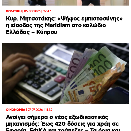
ΠΟΛΙΤΙΚΗ
|
05.08.2026 | 22:47
Κυρ. Μητσοτάκης: «Ψήφος εμπιστοσύνης»
η είσοδος της Meridiam στο καλώδιο
Ελλάδας – Κύπρου
ΟΙΚΟΝΟΜΙΑ
|
27.07.2026 | 11:39
Ανοίγει σήμερα ο νέος εξωδικαστικός
μηχανισμός: Έως 420 δόσεις για χρέη σε
Εφορία, ΕΦΚΑ και τράπεζες – Τα όρια και