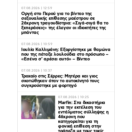
07.08.2026 | 12:59
Οργή στο Περού για το βίντεο της
σεξουαλικής επίθεσης μαέστρου σε
26χρονη τραγουδίστρια: «Σιγά-σιγά θα το
ξεπεράσεις» της έλεγαν οι ιδιοκτήτες της
μπάντας
07.08.2026 | 10:59
Ιουλία Καλλιμάνη: Εξοργίστηκε με θαμώνα
που της πέταξε λουλούδια στο πρόσωπο –
«Εσένα σ’ αρέσει αυτό» – Βίντεο
07.08.2026 | 10:37
Τροχαίο στις Σέρρες: Μητέρα και γιος
σκοτώθηκαν όταν το αυτοκίνητό τους
συγκρούστηκε με φορτηγό
07.08.2026 | 10:25
Marfin: Στα δικαστήρια
για την εκτέλεση του
εντάλματος σύλληψης η
46χρονη που
κατηγορείται για τη
φονική επίθεση στην
τράπεζα με τους τρείς