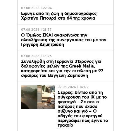
07.08.2026 | 22:06
Έφυγε από τη ζωή η δημοσιογράφος
Χριστίνα Πιτουρά στα 64 της χρόνια
07.08.2026 | 21:57
Ο Όμιλος ΣΚΑΪ ανακοίνωσε την
ολοκλήρωση της συνεργασίας του με τον
Γρηγόρη Δημητριάδη
07.08.2026 | 16:26
Συνελήφθη στη Γερμανία 31χρονος για
δολοφονίες μελών της Greek Mafia,
κατηγορείται και για την εκτέλεση με 97
σφαίρες του Βαγγέλη Ζαμπούνη
07.08.2026 | 16:09
Σέρρες: Βίντεο από τη
σύγκρουση του ΙΧ με το
φορτηγό – Σε σοκ ο
πατέρας που έχασε
σύζυγο και γιό – Ο
οδηγός του φορτηγού
περιγράφει πως έγινε το
τροχαίο