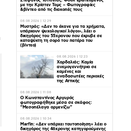
Στέφανος Τσιτσιπάς: Φούλ ερωτευμένος
με την Κρίστεν Τομς – Φωτογραφίες
&βίντεο από τις διακοπές τους
08.08.2026 | 12:29
Μυστράς: «Δεν το έκανε για τα χρήματα,
υπάρχουν ψυχολογικοί λόγοι», λέει ο
δικηγόρος του 55χρονου που έκρυβε σε
ι
καταψύκτη τη σορό του πατέρα του
(βίντεο)
08.08.2026 | 12:23
Χαρδαλιάς: Καμία
ανεμογεννήτρια σε
καμένες και
αναδασωτέες περιοχές
της Αττικής
08.08.2026 | 11:08
Ο Κωνσταντίνος Αργυρός
φωτογραφήθηκε μέσα σε σκάφος:
“Μεσοπέλαγα αρμενίζω”
08.08.2026 | 10:34
Marfin: «Δεν υπάρχει ταυτοποίηση» λέει ο
δικηγόρος της 46χρονης κατηγορούμενης