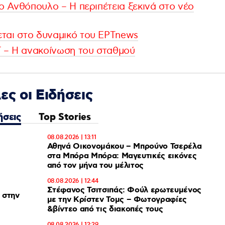
το Ανθόπουλο – Η περιπέτεια ξεκινά στο νέο
ται στο δυναμικό του ΕΡΤnews
 – Η ανακοίνωση του σταθμού
ες οι Ειδήσεις
ήσεις
Top Stories
08.08.2026 | 13:11
Αθηνά Οικονομάκου – Μπρούνο Τσερέλα
στα Μπόρα Μπόρα: Mαγευτικές εικόνες
από τον μήνα του μέλιτος
08.08.2026 | 12:44
Στέφανος Τσιτσιπάς: Φούλ ερωτευμένος
 στην
με την Κρίστεν Τομς – Φωτογραφίες
&βίντεο από τις διακοπές τους
08.08.2026 | 12:29