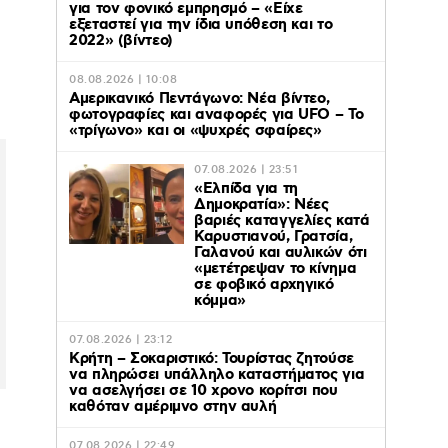
για τον φονικό εμπρησμό – «Είχε
εξεταστεί για την ίδια υπόθεση και το
2022» (βίντεο)
08.08.2026 | 10:08
Αμερικανικό Πεντάγωνο: Νέα βίντεο,
φωτογραφίες και αναφορές για UFO – Το
«τρίγωνο» και οι «ψυχρές σφαίρες»
07.08.2026 | 23:51
«Ελπίδα για τη
Δημοκρατία»: Νέες
βαριές καταγγελίες κατά
Καρυστιανού, Γρατσία,
Γαλανού και αυλικών ότι
«μετέτρεψαν το κίνημα
σε φοβικό αρχηγικό
κόμμα»
07.08.2026 | 23:12
Κρήτη – Σοκαριστικό: Τουρίστας ζητούσε
να πληρώσει υπάλληλο καταστήματος για
να ασελγήσει σε 10 χρονο κορίτσι που
καθόταν αμέριμνο στην αυλή
07.08.2026 | 22:49