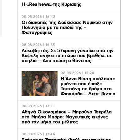
Η «Realnews»της Κυριακής
08.08.2026 | 16:42
Οι διακοπές της Δούκισσας Νομικού στην
Πολυνησία με τα παιδιά της –
Φωτογραφίες
08.08.2026 | 16:35
Λυκαβηττός: Σε 57χρονη γυναίκα από την
Κυψέλη ανήκει το πτώμα που βρέθηκε σε
σπηλιά – Από πτώση ο θάνατος
:
08.08.2026 | 15:20
Η Άννα Βίσση απόλαυσε
μπάντα που έπαιξε
Τσιτσάνη σε δρόμο στο
Φισκάρδο – Δείτε βίντεο
08.08.2026 | 13:11
Αθηνά Οικονομάκου – Μπρούνο Τσερέλα
στα Μπόρα Μπόρα: Mαγευτικές εικόνες
από τον μήνα του μέλιτος
08.08.2026 | 12:44