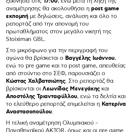
17:00
ξεκινήσει στις
, ενώ μετά τη λήξη της
post game
αναμέτρησης θα ακολουθήσει η
εκπομπή
με δηλώσεις, ανάλυση και όλο το
ρεπορτάζ από την απονομή του
πρωταθλήματος στον μεγάλο νικητή της
Stoiximan GBL.
Στο μικρόφωνο για την περιγραφή του
Βαγγέλης Ιωάννου
αγώνα θα βρίσκεται ο
,
ενώ το pre game και το post game, απευθείας
από στούντιο στο ΣΕΦ, παρουσιάζει ο
Κώστας Χαλβατσιώτης
. Στο ρεπορτάζ θα
Λεωνίδας Μενεγάκης
βρίσκονται οι
και
Αποστόλης Τριανταφύλλου
, ενώ τα δελτία και
Κατερίνα
το ελεύθερο ρεπορτάζ επιμελείται η
Αναστασοπούλου
.
Η τελική αναμέτρηση Ολυμπιακού –
Παναθηναϊκού AKTOR, όπως και οι pre game