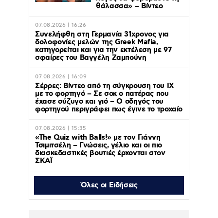
θάλασσα» – Βίντεο
07.08.2026 | 16:26
Συνελήφθη στη Γερμανία 31χρονος για
δολοφονίες μελών της Greek Mafia,
κατηγορείται και για την εκτέλεση με 97
σφαίρες του Βαγγέλη Ζαμπούνη
07.08.2026 | 16:09
Σέρρες: Βίντεο από τη σύγκρουση του ΙΧ
με το φορτηγό – Σε σοκ ο πατέρας που
έχασε σύζυγο και γιό – Ο οδηγός του
φορτηγού περιγράφει πως έγινε το τροχαίο
07.08.2026 | 15:35
«The Quiz with Balls!» με τον Γιάννη
Τσιμιτσέλη – Γνώσεις, γέλιο και οι πιο
διασκεδαστικές βουτιές έρχονται στον
ΣΚΑΪ
Όλες οι Ειδήσεις