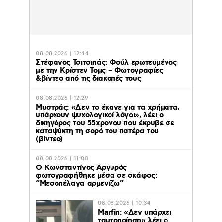
08.08.2026 | 12:44
Στέφανος Τσιτσιπάς: Φούλ ερωτευμένος
με την Κρίστεν Τομς – Φωτογραφίες
&βίντεο από τις διακοπές τους
08.08.2026 | 12:29
Μυστράς: «Δεν το έκανε για τα χρήματα,
υπάρχουν ψυχολογικοί λόγοι», λέει ο
δικηγόρος του 55χρονου που έκρυβε σε
καταψύκτη τη σορό του πατέρα του
(βίντεο)
08.08.2026 | 11:08
Ο Κωνσταντίνος Αργυρός
φωτογραφήθηκε μέσα σε σκάφος:
“Μεσοπέλαγα αρμενίζω”
08.08.2026 | 10:34
Marfin: «Δεν υπάρχει
ταυτοποίηση» λέει ο