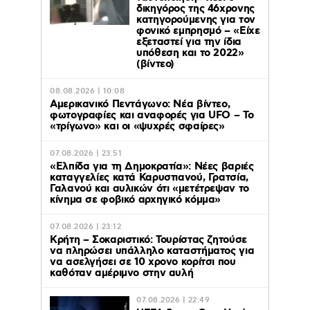
δικηγόρος της 46χρονης
κατηγορούμενης για τον
φονικό εμπρησμό – «Είχε
εξεταστεί για την ίδια
υπόθεση και το 2022»
(βίντεο)
08.08.2026 | 10:08
Αμερικανικό Πεντάγωνο: Νέα βίντεο,
φωτογραφίες και αναφορές για UFO – Το
«τρίγωνο» και οι «ψυχρές σφαίρες»
07.08.2026 | 23:51
«Ελπίδα για τη Δημοκρατία»: Νέες βαριές
καταγγελίες κατά Καρυστιανού, Γρατσία,
Γαλανού και αυλικών ότι «μετέτρεψαν το
κίνημα σε φοβικό αρχηγικό κόμμα»
07.08.2026 | 23:12
Κρήτη – Σοκαριστικό: Τουρίστας ζητούσε
να πληρώσει υπάλληλο καταστήματος για
να ασελγήσει σε 10 χρονο κορίτσι που
καθόταν αμέριμνο στην αυλή
07.08.2026 | 22:49