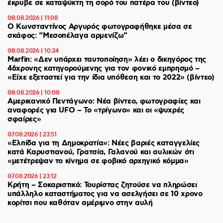
έκρυβε σε καταψύκτη τη σορό του πατέρα του (βίντεο)
08.08.2026 | 11:08
Ο Κωνσταντίνος Αργυρός φωτογραφήθηκε μέσα σε
σκάφος: “Μεσοπέλαγα αρμενίζω”
08.08.2026 | 10:34
Marfin: «Δεν υπάρχει ταυτοποίηση» λέει ο δικηγόρος της
46χρονης κατηγορούμενης για τον φονικό εμπρησμό –
«Είχε εξεταστεί για την ίδια υπόθεση και το 2022» (βίντεο)
08.08.2026 | 10:08
Αμερικανικό Πεντάγωνο: Νέα βίντεο, φωτογραφίες και
αναφορές για UFO – Το «τρίγωνο» και οι «ψυχρές
σφαίρες»
07.08.2026 | 23:51
«Ελπίδα για τη Δημοκρατία»: Νέες βαριές καταγγελίες
κατά Καρυστιανού, Γρατσία, Γαλανού και αυλικών ότι
«μετέτρεψαν το κίνημα σε φοβικό αρχηγικό κόμμα»
07.08.2026 | 23:12
Κρήτη – Σοκαριστικό: Τουρίστας ζητούσε να πληρώσει
υπάλληλο καταστήματος για να ασελγήσει σε 10 χρονο
κορίτσι που καθόταν αμέριμνο στην αυλή