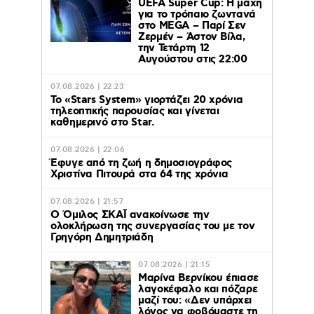
UEFA Super Cup: Η μάχη
για το τρόπαιο ζωντανά
στο MEGA – Παρί Σεν
Ζερμέν – Άστον Βίλα,
την Τετάρτη 12
Αυγούστου στις 22:00
07.08.2026 | 22:23
Το «Stars System» γιορτάζει 20 χρόνια
τηλεοπτικής παρουσίας και γίνεται
καθημερινό στο Star.
07.08.2026 | 22:06
Έφυγε από τη ζωή η δημοσιογράφος
Χριστίνα Πιτουρά στα 64 της χρόνια
07.08.2026 | 21:57
Ο Όμιλος ΣΚΑΪ ανακοίνωσε την
ολοκλήρωση της συνεργασίας του με τον
Γρηγόρη Δημητριάδη
07.08.2026 | 21:15
Μαρίνα Βερνίκου έπιασε
λαγοκέφαλο και πόζαρε
μαζί του: «Δεν υπάρχει
λόγος να φοβόμαστε τη