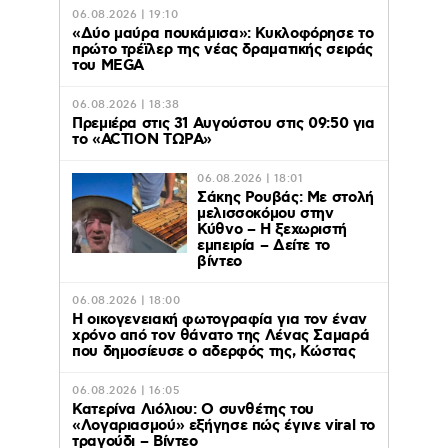
06.08.2026 | 19:10
«Δύο μαύρα πουκάμισα»: Κυκλοφόρησε το
πρώτο τρέϊλερ της νέας δραματικής σειράς
του MEGA
06.08.2026 | 18:38
Πρεμιέρα στις 31 Αυγούστου στις 09:50 για
το «ACTION ΤΩΡΑ»
06.08.2026 | 18:01
Σάκης Ρουβάς: Με στολή
μελισσοκόμου στην
Κύθνο – Η ξεχωριστή
εμπειρία – Δείτε το
βίντεο
06.08.2026 | 18:00
Η οικογενειακή φωτογραφία για τον έναν
χρόνο από τον θάνατο της Λένας Σαμαρά
που δημοσίευσε ο αδερφός της, Κώστας
06.08.2026 | 16:05
Κατερίνα Λιόλιου: Ο συνθέτης του
«Λογαριασμού» εξήγησε πώς έγινε viral το
τραγούδι – Βίντεο