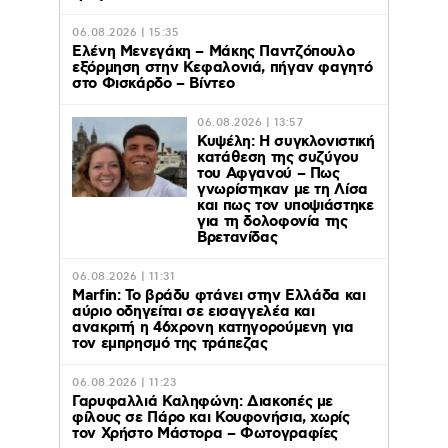
06.08.2026 | 15:35
Ελένη Μενεγάκη – Μάκης Παντζόπουλο
εξόρμηση στην Κεφαλονιά, πήγαν φαγητό
στο Φισκάρδο – Βίντεο
06.08.2026 | 13:57
Κυψέλη: Η συγκλονιστική
κατάθεση της συζύγου
του Αφγανού – Πως
γνωρίστηκαν με τη Λίσα
και πως τον υποψιάστηκε
για τη δολοφονία της
Βρετανίδας
06.08.2026 | 11:31
Marfin: Το βράδυ φτάνει στην Ελλάδα και
αύριο οδηγείται σε εισαγγελέα και
ανακριτή η 46χρονη κατηγορούμενη για
τον εμπρησμό της τράπεζας
06.08.2026 | 11:23
Γαρυφαλλιά Καληφώνη: Διακοπές με
φίλους σε Πάρο και Κουφονήσια, χωρίς
τον Χρήστο Μάστορα – Φωτογραφίες